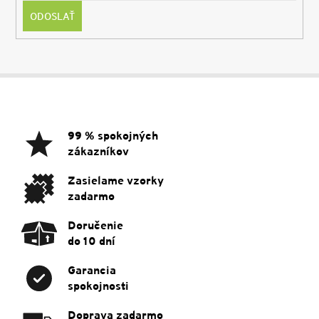
ODOSLAŤ
Z
á
p
ä
99 % spokojných
t
zákazníkov
i
e
Zasielame vzorky
zadarmo
Doručenie
do 10 dní
Garancia
spokojnosti
Doprava zadarmo