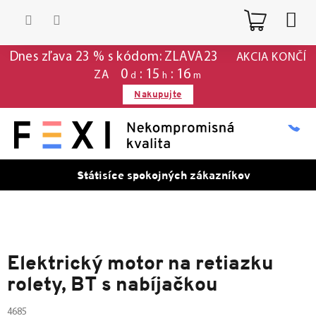
Prejsť
Nákup
na
obsah
košík
Dnes zľava 23 % s kódom: ZLAVA23
AKCIA KONČÍ
0
:
15
:
16
ZA
d
h
m
Nakupujte
Státisíce spokojných zákazníkov
Elektrický motor na retiazku
rolety, BT s nabíjačkou
4685