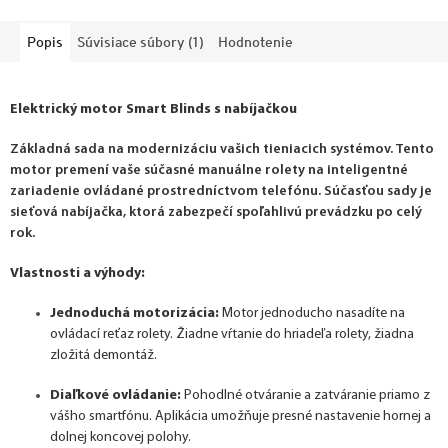
Popis
Súvisiace súbory (1)
Hodnotenie
Elektrický motor Smart Blinds s nabíjačkou
Základná sada na modernizáciu vašich tieniacich systémov. Tento
motor premení vaše súčasné manuálne rolety na inteligentné
zariadenie ovládané prostredníctvom telefónu. Súčasťou sady je
sieťová nabíjačka, ktorá zabezpečí spoľahlivú prevádzku po celý
rok.
Vlastnosti a výhody:
Jednoduchá motorizácia:
Motor jednoducho nasadíte na
ovládací reťaz rolety. Žiadne vŕtanie do hriadeľa rolety, žiadna
zložitá demontáž.
Diaľkové ovládanie:
Pohodlné otváranie a zatváranie priamo z
vášho smartfónu. Aplikácia umožňuje presné nastavenie hornej a
dolnej koncovej polohy.