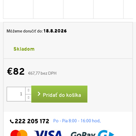
18.8.2026
Môžeme doručiť do:
Skladom
€82
€67,77 bez DPH
Jednotková
cena:
Pridať do košíka
222 205 172
.
Po - Pia 8:00 - 16:00 hod