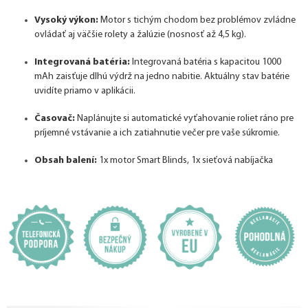
Vysoký výkon:
Motor s tichým chodom bez problémov zvládne
ovládať aj väčšie rolety a žalúzie (nosnosť až 4,5 kg).
Integrovaná batéria:
Integrovaná batéria s kapacitou 1000
mAh zaisťuje dlhú výdrž na jedno nabitie. Aktuálny stav batérie
uvidíte priamo v aplikácii.
Časovač:
Naplánujte si automatické vyťahovanie roliet ráno pre
príjemné vstávanie a ich zatiahnutie večer pre vaše súkromie.
Obsah balení:
1x motor Smart Blinds, 1x sieťová nabíjačka