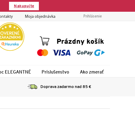
Nakupujte
m
ontakty
Moja objednávka
Prihlásenie
Nákupný
Prázdny košík
košík
 noc ELEGANTNÉ
Príslušenstvo
Ako zmerať
Montáž
Doprava zadarmo nad 85 €