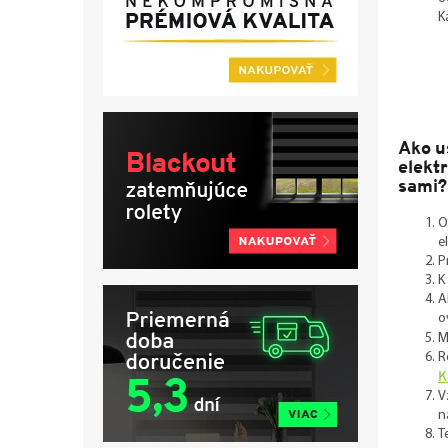
K
Ako u
elekt
sami?
O
e
P
K
A
o
M
R
K
V
n
T