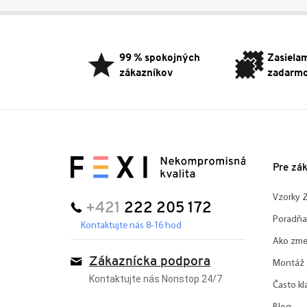
Z
á
p
99 % spokojných
Zasiela
ä
zákazníkov
zadarm
t
i
e
Pre zá
Vzorky
+421
222 205 172
Poradňa
Kontaktujte nás 8-16 hod
Ako zme
Zákaznícka podpora
Montáž
Kontaktujte nás Nonstop 24/7
Často kl