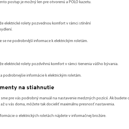
ento postup je možný len pre otvorenú a POLO kazetu.
 že elektrické rolety pozvednou komfort v rámci stínění
ydlení.
e se ne podrobnější informace k elektrickým roletám.
 že elektrické rolety pozdvihnú komfort v rámci tienenia vášho bývania.
sa podrobnejšie informácie k elektrickým roletám.
menty na stiahnutie
li sme pre vás podrobný manuál na nastavenie medzných pozícií. Ak budete
 až u vás doma, môžete tak docieliť maximálnu presnosť nastavenia.
nformácie o elektrických roletách nájdete v informačnej brožúre.