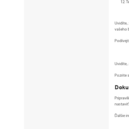
T
Uvidíte,
vašeho b
Podívejt
Uvidíte,
Pozrite 
Doku
Pripravi
nastaviť
Ďalšie i