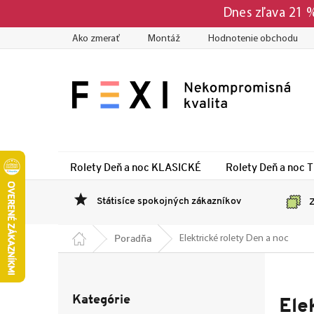
Prejsť
Dnes zľava 21
na
obsah
Ako zmerať
Montáž
Hodnotenie obchodu
Rolety Deň a noc KLASICKÉ
Rolety Deň a noc 
Státisíce spokojných zákazníkov
Z
Domov
Poradňa
Elektrické rolety Den a noc
B
o
Preskočiť
č
Kategórie
kategórie
Ele
n