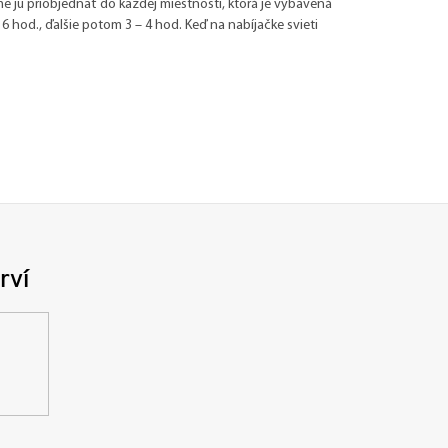
e ju priobjednať do každej miestnosti, ktorá je vybavená
e 6 hod., ďalšie potom 3 – 4 hod. Keď na nabíjačke svieti
rví