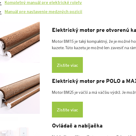
Kompletný manuál pre elektrické rolety
Manuál pre nastavenie medzných pozícií
Elektrický motor pre otvorenú k
Motor BM15 je taký kompaktný, že je možné ho 
kazete. Túto kazetu je možné len zavesiť na rám
Zistite viac
Elektrický motor pre POLO a MA
Motor BM25 je väčší a má väčšiu výdrž. Je mo
Zistite viac
Ovládač a nabíjačka