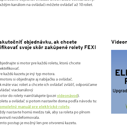
aždým kanálom na ovládači môžete ovládať až 10 roliet.
skutočniť objednávku, ak chcete
Video
rifikovať svoje skôr zakúpené rolety FEXI
bjednajte si motor pre každú roletu, ktorú chcete
lektrifikovať.
re každú kazetu je iný typ motora.
 motoru si objednajte aj nabíjačku a ovládač.
k máte viac roliet a chcete ich ovládať zvlášť, odporúčame
vládač viackanálový
videonávod
otor do rolety nainštalujete (pozri
).
oletu a ovládač si potom nastavíte doma podľa návodu tu:
ompletný manuál pre elektrické rolety
.
ždy nastavte hornú medzu tak, aby sa roleta po plnom
avinutí nezdeformovala.
ento postup je možný len pre otvorenú kazetu.