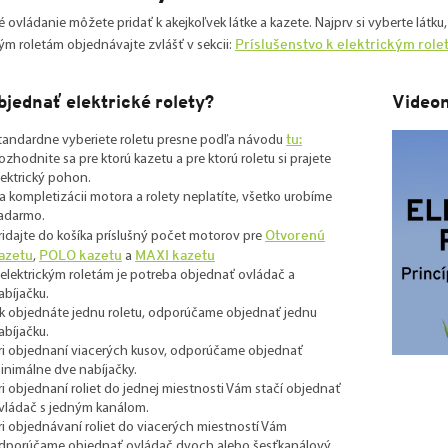
ké ovládanie môžete pridať k akejkoľvek látke a kazete. Najprv si vyberte látku,
Príslušenstvo k elektrickým rol
kým roletám objednávajte zvlášť v sekcii:
bjednať elektrické rolety?
Video
tu:
tandardne vyberiete roletu presne podľa návodu
ozhodnite sa pre ktorú kazetu a pre ktorú roletu si prajete
lektrický pohon.
a kompletizácii motora a rolety neplatíte, všetko urobíme
adarmo.
Otvorenú
ridajte do košíka príslušný počet motorov pre
azetu
POLO kazetu
MAXI kazetu
,
a
 elektrickým roletám je potreba objednať ovládač a
abíjačku.
k objednáte jednu roletu, odporúčame objednať jednu
abíjačku.
ri objednaní viacerých kusov, odporúčame objednať
inimálne dve nabíjačky.
ri objednaní roliet do jednej miestnosti Vám stačí objednať
vládač s jedným kanálom.
ri objednávaní roliet do viacerých miestností Vám
dporúčame objednať ovládač dvoch alebo šesťkanálový.