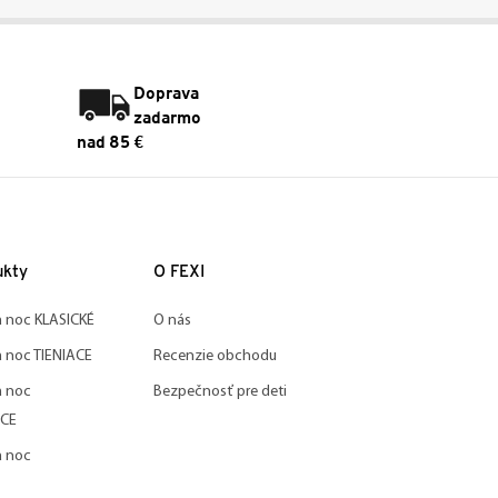
Doprava
zadarmo
nad 85 €
ukty
O FEXI
a noc KLASICKÉ
O nás
a noc TIENIACE
Recenzie obchodu
a noc
Bezpečnosť pre deti
CE
a noc