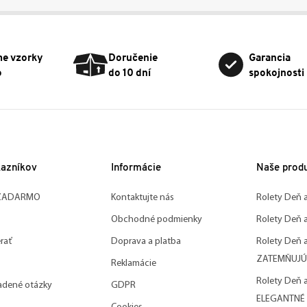
me vzorky
Doručenie
Garancia
o
do 10 dní
spokojnosti
kazníkov
Informácie
Naše prod
 ZADARMO
Kontaktujte nás
Rolety Deň 
Obchodné podmienky
Rolety Deň 
rať
Doprava a platba
Rolety Deň 
ZATEMŇUJÚ
Reklamácie
Rolety Deň 
adené otázky
GDPR
ELEGANTNÉ