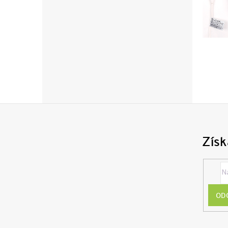
Získ
OD