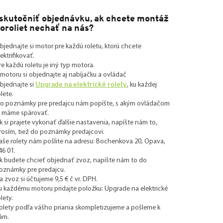
skutočniť objednávku, ak chcete montáž
roroliet nechať na nás?
bjednajte si motor pre každú roletu, ktorú chcete
lektrifikovať.
re každú roletu je iný typ motora.
 motoru si objednajte aj nabíjačku a ovládač
Upgrade na elektrické rolety
bjednajte si
, ku každej
olete.
o poznámky pre predajcu nám popíšte, s akým ovládačom
u máme spárovať.
k si prajete vykonať ďalšie nastavenia, napíšte nám to,
rosím, tiež do poznámky predajcovi.
aše rolety nám pošlite na adresu: Bochenkova 20, Opava,
46 01.
k budete chcieť objednať zvoz, napíšte nám to do
oznámky pre predajcu.
a zvoz si účtujeme
9,5
€
č vr. DPH.
u každému motoru pridajte položku: Upgrade na elektrické
olety.
olety podľa vášho priania skompletizujeme a pošleme k
ám.