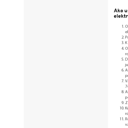
Ako u
elekt
O
e
P
K
O
r
D
j
A
p
V
7
A
p
Z
K
r
R
v