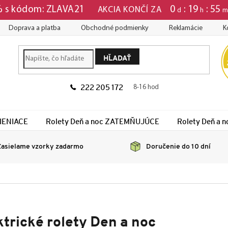
0
19
55
 % s kódom: ZLAVA21
AKCIA KONČÍ ZA
d
h
Doprava a platba
Obchodné podmienky
Reklamácie
K
HĽADAŤ
222 205 172
8-16 hod
TIENIACE
Rolety Deň a noc ZATEMŇUJÚCE
Rolety Deň a
asielame vzorky zadarmo
Doručenie do 10 dní
ktrické rolety Den a noc