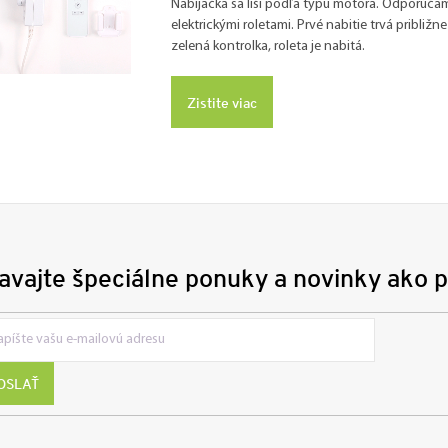
Nabíjačka sa líši podľa typu motora. Odporúčam
elektrickými roletami. Prvé nabitie trvá približn
zelená kontrolka, roleta je nabitá.
Zistite viac
avajte špeciálne ponuky a novinky ako p
OSLAŤ