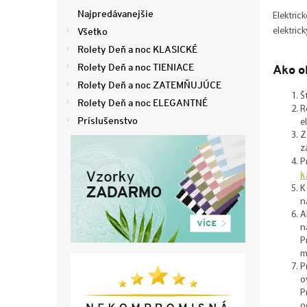
ý
Najpredávanejšie
Elektric
p
Všetko
elektric
a
Rolety Deň a noc KLASICKÉ
n
e
Rolety Deň a noc TIENIACE
Ako o
l
Rolety Deň a noc ZATEMŇUJÚCE
Š
Rolety Deň a noc ELEGANTNÉ
R
Príslušenstvo
e
Z
z
P
k
K
n
A
n
P
m
P
o
P
o