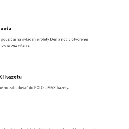
azetu
použiť aj na ovládanie rolety Deň a noc v otvorenej
 okna bez vŕtania.
XI kazetu
žné ho zabudovať do POLO a MAXI kazety.