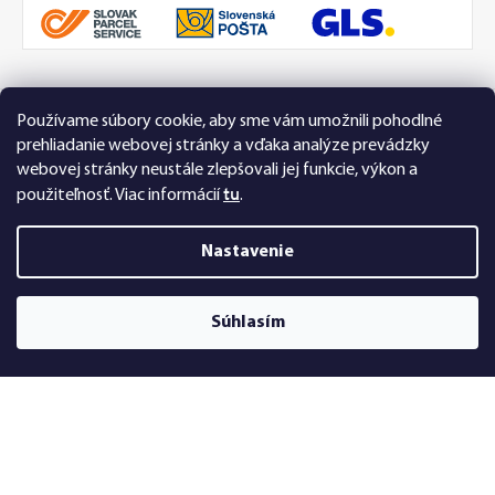
Používame súbory cookie, aby sme vám umožnili pohodlné
99 % spokojných zákazníkov
Recenzie
prehliadanie webovej stránky a vďaka analýze prevádzky
Přesvědčte se sami
Tu
webovej stránky neustále zlepšovali jej funkcie, výkon a
tu
použiteľnosť.
Viac informácií
.
Nastavenie
Súhlasím
Nakupujte na FEXI bezpečne a bez obáv. Vďaka
HTTPS protokolu sú vaše citlivé dáta úplne v
bezpečí, všetky informácie medzi prehliadačom a
serverom sa prenášajú v zašifrovanej podobe.