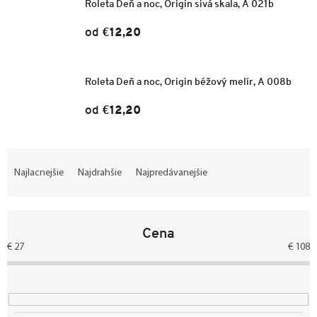
Roleta Deň a noc, Origin sivá skala, A 021b
od
€12,20
Roleta Deň a noc, Origin béžový melír, A 008b
od
€12,20
R
a
Najlacnejšie
Najdrahšie
Najpredávanejšie
d
e
n
Cena
i
e
€
27
€
108
p
r
o
d