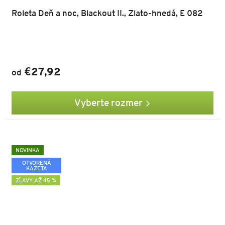
Roleta Deň a noc, Blackout II., Zlato-hnedá, E 082
€27,92
od
Vyberte rozmer
NOVINKA
OTVORENÁ
KAZETA
ZĽAVY AŽ 45 %