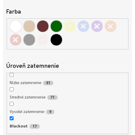
u
k
Farba
t
o
v
Úroveň zatemnenie
Nízke zatemnenie
61
Stredné zatemnenie
71
Vysoké zatemnenie
9
Blackout
17