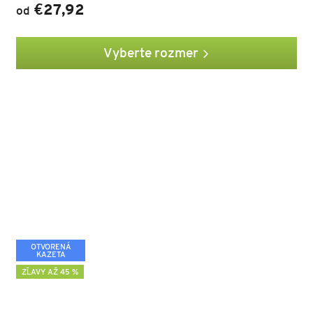
€27,92
od
Vyberte rozmer
OTVORENÁ
KAZETA
ZĽAVY AŽ 45 %