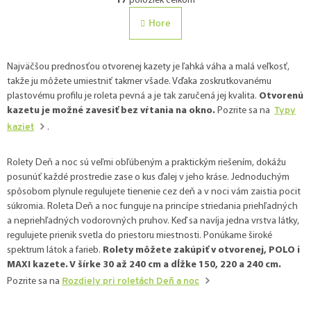
17
položiek celkom
r
v
á
l
Hore
á
n
d
k
a
o
Najväčšou prednosťou otvorenej kazety je ľahká váha a malá veľkosť,
c
v
takže ju môžete umiestniť takmer všade. Vďaka zoskrutkovanému
i
a
plastovému profilu je roleta pevná a je tak zaručená jej kvalita.
Otvorenú
e
n
kazetu je možné zavesiť bez vŕtania na okno.
Pozrite sa na
Typy
p
i
r
kaziet
.
v
e
k
Rolety Deň a noc sú veľmi obľúbeným a praktickým riešením, dokážu
y
posunúť každé prostredie zase o kus ďalej v jeho kráse. Jednoduchým
v
ý
spôsobom plynule regulujete tienenie cez deň a v noci vám zaistia pocit
p
súkromia. Roleta Deň a noc funguje na princípe striedania priehľadných
i
a nepriehľadných vodorovných pruhov. Keď sa navíja jedna vrstva látky,
s
regulujete prienik svetla do priestoru miestnosti. Ponúkame široké
u
spektrum látok a farieb.
Rolety môžete zakúpiť v otvorenej, POLO i
MAXI kazete. V šírke 30 až 240 cm a dĺžke 150, 220 a 240 cm.
Pozrite sa na
Rozdiely pri roletách Deň a noc