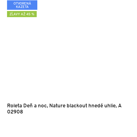
OTVORENÁ
KAZETA
ZĽAVY AŽ 45 %
Roleta Deň a noc, Nature blackout hnedé uhlie, A
02908