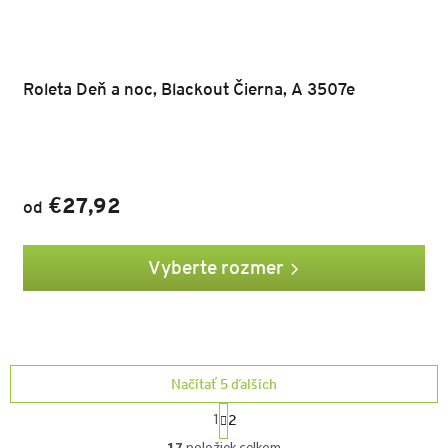
Roleta Deň a noc, Blackout Čierna, A 3507e
€27,92
od
Vyberte rozmer
Načítať 5 ďalších
S
2
1
t
O