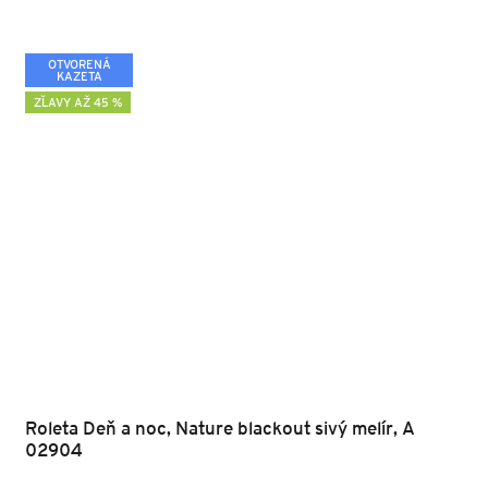
OTVORENÁ
KAZETA
ZĽAVY AŽ 45 %
Roleta Deň a noc, Nature blackout sivý melír, A
02904