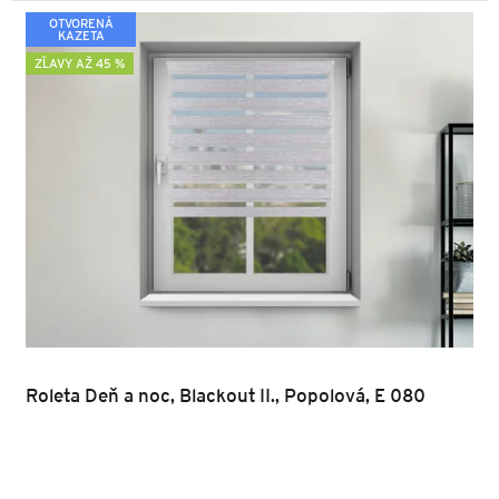
OTVORENÁ
KAZETA
ZĽAVY AŽ 45 %
Roleta Deň a noc, Blackout II., Popolová, E 080