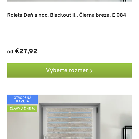
Roleta Deň a noc, Blackout II., Čierna breza, E 084
€27,92
od
Vyberte rozmer
OTVORENÁ
KAZETA
ZĽAVY AŽ 45 %