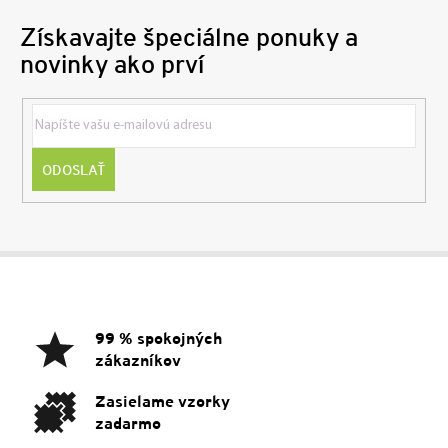
Získavajte špeciálne ponuky a
novinky ako prví
ODOSLAŤ
Z
á
p
ä
99 % spokojných
t
zákazníkov
i
e
Zasielame vzorky
zadarmo