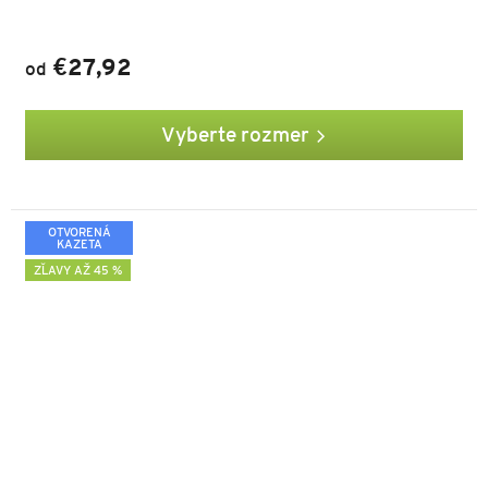
€27,92
od
Vyberte rozmer
OTVORENÁ
KAZETA
ZĽAVY AŽ 45 %