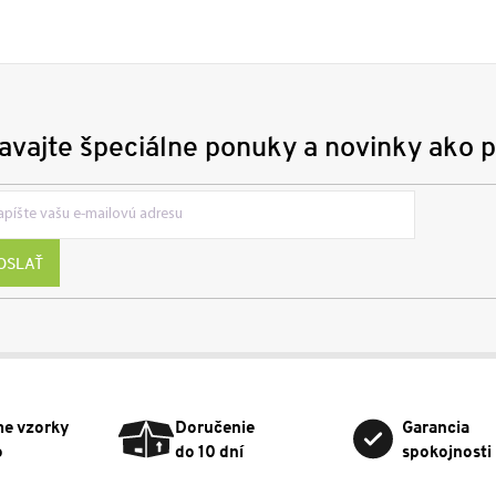
avajte špeciálne ponuky a novinky ako p
OSLAŤ
me vzorky
Doručenie
Garancia
o
do 10 dní
spokojnosti