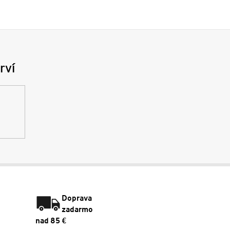
rví
Doprava
zadarmo
nad 85 €