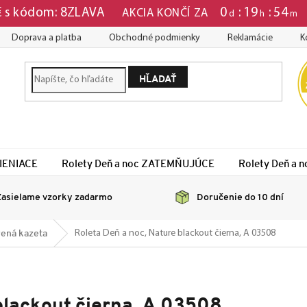
0
19
54
 € s kódom: 8ZLAVA
AKCIA KONČÍ ZA
d
h
m
Doprava a platba
Obchodné podmienky
Reklamácie
K
HĽADAŤ
TIENIACE
Rolety Deň a noc ZATEMŇUJÚCE
Rolety Deň a
asielame vzorky zadarmo
Doručenie do 10 dní
ená kazeta
Roleta Deň a noc, Nature blackout čierna, A 03508
blackout čierna, A 03508