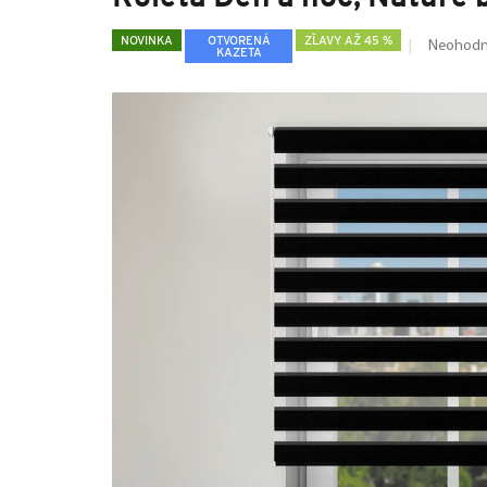
NOVINKA
OTVORENÁ
ZĽAVY AŽ 45 %
Neohodn
KAZETA