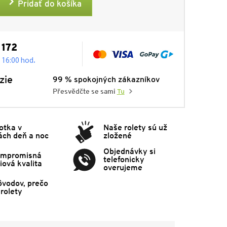
Pridať do košíka
 172
.
- 16:00 hod
zie
99 % spokojných zákazníkov
Přesvědčte se sami
Tu
otka v
Naše rolety sú už
ách deň a noc
zložené
Objednávky si
mpromisná
telefonicky
ová kvalita
overujeme
ôvodov, prečo
rolety