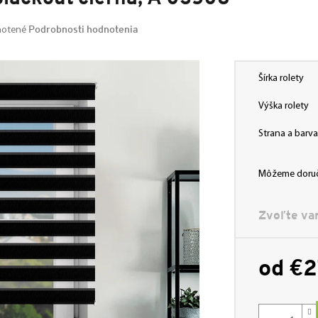
Podrobnosti hodnotenia
otené
Šírka rolety
Výška rolety
Strana a bar
Môžeme doruč
Zvoľte var
od
€2
Jednotková
cena: