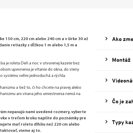
Ako zme
e 150 cm, 220 cm alebo 240 cm a v šírke 30 až
nie retiazky s dĺžkou 1 m alebo 1,5 m a
Montáž
šia je roleta Deň a noc v otvorenej kazete bez
ôsobom upevnenia je vŕtanie do okna, do steny
uto systému veľmi jednoduchá a rýchla.
Videoná
echanizmu a tiež to, či ho chcete na pravej alebo
echanizmu ani strana jeho umiestnenia nemá na
Čo je za
 vám nepasujú nami uvedené rozmery, vyberte
dnávke v treťom kroku napíšte do poznámky pre
Typy kaz
bujete mať roletu dlhšiu než 220 cm alebo
taktovať, vieme aj to.