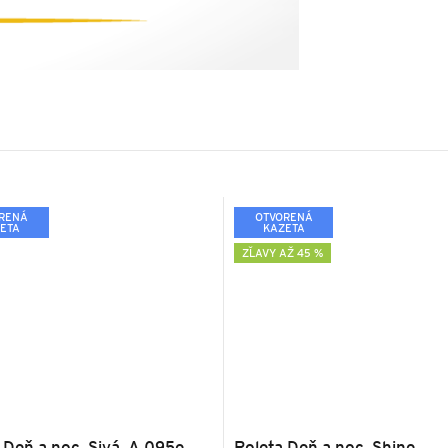
RENÁ
OTVORENÁ
ETA
KAZETA
ZĽAVY AŽ 45 %
 Deň a noc, Sivá, A 095e
Roleta Deň a noc, Shine