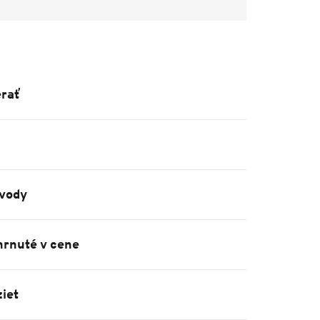
rať
vody
hrnuté v cene
iet