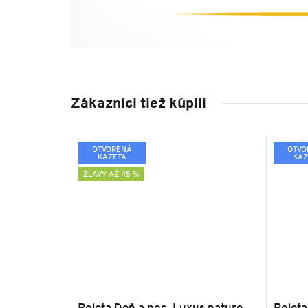
Zákazníci tiež kúpili
OTVORENÁ
OTVO
KAZETA
KAZ
ZĽAVY AŽ 45 %
Roleta Deň a noc, Luxus nature
Roleta