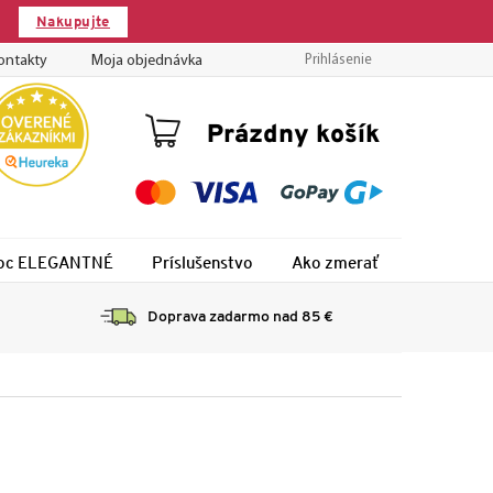
Nakupujte
ontakty
Moja objednávka
Prihlásenie
Nákupný
Prázdny košík
košík
 noc ELEGANTNÉ
Príslušenstvo
Ako zmerať
Montáž
Doprava zadarmo nad 85 €