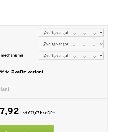
va mechanismu
Zvoľte variant
iť do:
iant
7,92
od
€23,07
bez DPH