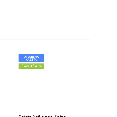
OTVORENÁ
KAZETA
ZĽAVY AŽ 45 %
Roleta Deň a noc, Shine