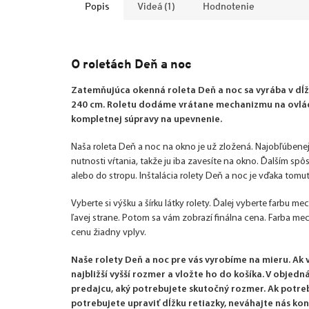
Popis
Videá (1)
Hodnotenie
O roletách Deň a noc
Zatemňujúca okenná roleta Deň a noc sa vyrába v dĺžk
240 cm. Roletu dodáme vrátane mechanizmu na ovláda
kompletnej súpravy na upevnenie.
Naša roleta Deň a noc na okno je už zložená. Najobľúbenej
nutnosti vŕtania, takže ju iba zavesíte na okno. Ďalším sp
alebo do stropu. Inštalácia rolety Deň a noc je vďaka tom
Vyberte si výšku a šírku látky rolety. Ďalej vyberte farbu m
ľavej strane. Potom sa vám zobrazí finálna cena. Farba m
cenu žiadny vplyv.
Naše rolety Deň a noc pre vás vyrobíme na mieru. Ak
najbližší vyšší rozmer a vložte ho do košíka. V obje
predajcu, aký potrebujete skutočný rozmer. Ak potre
potrebujete upraviť dĺžku retiazky, neváhajte nás kon