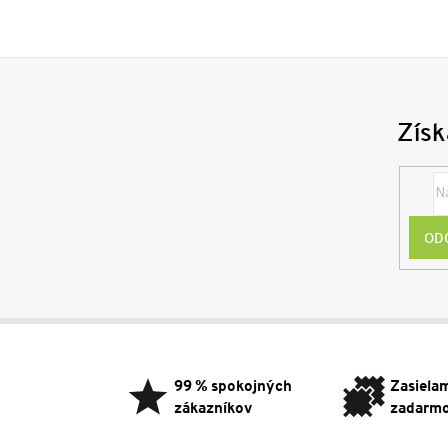
Získ
OD
Z
á
p
99 % spokojných
Zasiela
ä
zákazníkov
zadarm
t
i