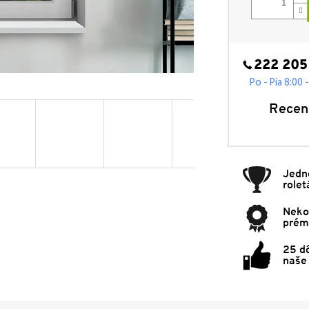
222 205
Po - Pia 8:00 
Recen
Jedn
rolet
Neko
prémi
25 d
naše 