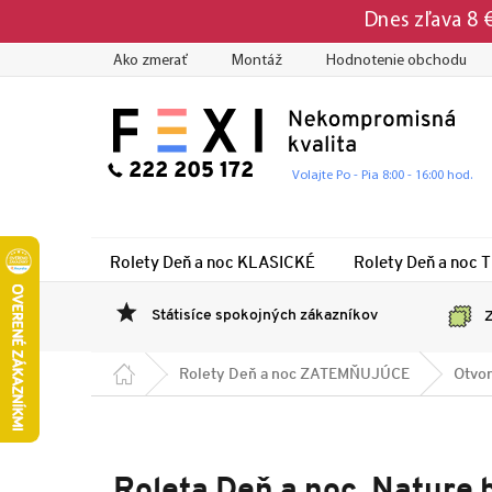
Prejsť
Dnes zľava 8
na
obsah
Ako zmerať
Montáž
Hodnotenie obchodu
222 205 172
Volajte Po - Pia 8:00 - 16:00 hod.
Rolety Deň a noc KLASICKÉ
Rolety Deň a noc 
Státisíce spokojných zákazníkov
Z
Domov
Rolety Deň a noc ZATEMŇUJÚCE
Otvor
Roleta Deň a noc, Nature 