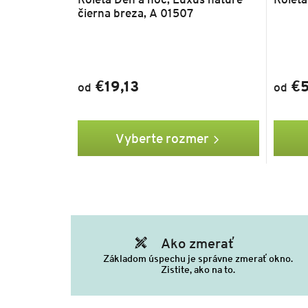
čierna breza, A 01507
€19,13
€5
od
od
Vyberte rozmer
Ako zmerať
Základom úspechu je správne zmerať okno.
Zistite, ako na to.