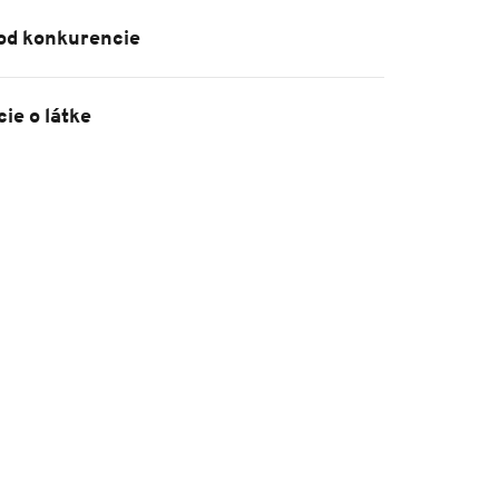
 od konkurencie
ie o látke