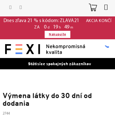
Prejsť
Nákup
na
obsah
košík
Dnes zľava 21 % s kódom: ZLAVA21
AKCIA KONČÍ
0
:
19
:
49
ZA
d
h
m
Nakupujte
Státisíce spokojných zákazníkov
Výmena látky do 30 dní od
dodania
2744