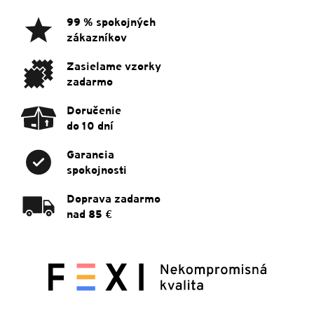
p
ä
99 % spokojných
t
zákazníkov
i
e
Zasielame vzorky
zadarmo
Doručenie
do 10 dní
Garancia
spokojnosti
Doprava zadarmo
nad 85 €