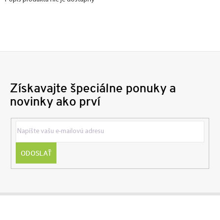
Získavajte špeciálne ponuky a
novinky ako prví
ODOSLAŤ
Z
á