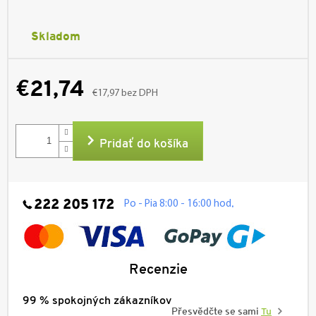
Skladom
€21,74
€17,97 bez DPH
Jednotková
cena:
Pridať do košíka
222 205 172
.
Po - Pia 8:00 - 16:00 hod
Recenzie
99 % spokojných zákazníkov
Přesvědčte se sami
Tu