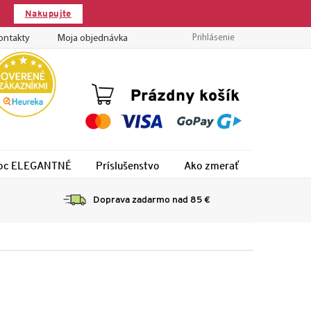
Nakupujte
ontakty
Moja objednávka
Prihlásenie
Nákupný
Prázdny košík
košík
 noc ELEGANTNÉ
Príslušenstvo
Ako zmerať
Montáž
Doprava zadarmo nad 85 €