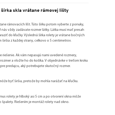
 šírka skla vrátane rámovej lišty
átane rámovacích líšt. Túto šírku potom vyberte z ponuky,
 nás vždy zadávate rozmer látky. Látka musí mať presah
araziť do kľučky. Výsledná šírka rolety je vrátane bočných
iršia z každej strany, celkovo o 5 centimetrov.
e riešenie. Ak vám nepasujú nami uvedené rozmery,
í rozmer a vložte ho do košíka. V objednávke v treťom kroku
re predajcu, aký potrebujete skutočný rozmer.
ôže byť širšia, pretože by mohla narážať na kľučku.
us rolety je hlboký asi 5 cm a po otvorení okna môže
 špalety. Riešením je montáž rolety nad okno.