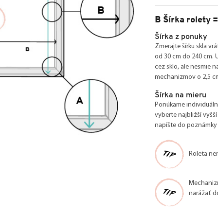
B Šírka rolety =
Šírka z ponuky
Zmerajte šírku skla vr
od 30 cm do 240 cm. U
cez sklo, ale nesmie n
mechanizmov o 2,5 cm š
Šírka na mieru
Ponúkame individuáln
vyberte najbližší vyšš
napíšte do poznámky p
Roleta nem
Mechanizm
narážať do