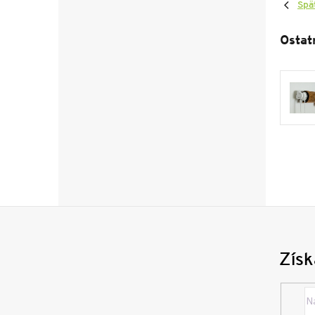
Spä
Ostat
Získ