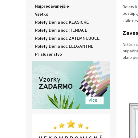
ý
Najpredávanejšie
Rolety k
p
Všetko
postupuj
a
stále ne
Rolety Deň a noc KLASICKÉ
n
e
Rolety Deň a noc TIENIACE
Zaves
l
Rolety Deň a noc ZATEMŇUJÚCE
Nižšie n
Rolety Deň a noc ELEGANTNÉ
prípadne
Príslušenstvo
okno pe