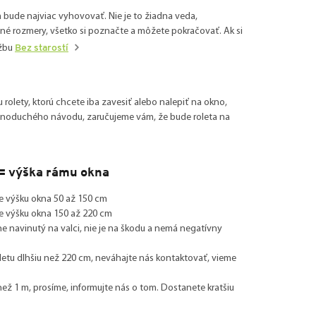
m bude najviac vyhovovať. Nie je to žiadna veda,
iné rozmery, všetko si poznačte a môžete pokračovať. Ak si
užbu
Bez starostí
rolety, ktorú chcete iba zavesiť alebo nalepiť na okno,
jednoduchého návodu, zaručujeme vám, že bude roleta na
 = výška rámu okna
re výšku okna 50 až 150 cm
re výšku okna 150 až 220 cm
e navinutý na valci, nie je na škodu a nemá negatívny
letu dlhšiu než 220 cm, neváhajte nás kontaktovať, vieme
než 1 m, prosíme, informujte nás o tom. Dostanete kratšiu