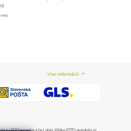
CE
a noc
Viac informácií
jte na FEXI bezpečne a bez obáv. Vďaka HTTPS protokolu sú