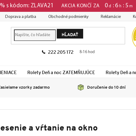
0
:
6
:
5
1 % s kódom: ZLAVA21
AKCIA KONČÍ ZA
d
h
m
Doprava a platba
Obchodné podmienky
Reklamácie
K
HĽADAŤ
222 205 172
8-16 hod
TIENIACE
Rolety Deň a noc ZATEMŇUJÚCE
Rolety Deň a
asielame vzorky zadarmo
Doručenie do 10 dní
esenie a vŕtanie na okno