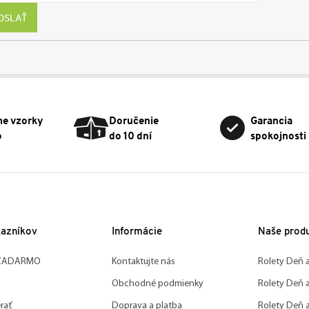
OSLAŤ
me vzorky
Doručenie
Garancia
o
do 10 dní
spokojnosti
kazníkov
Informácie
Naše prod
 ZADARMO
Kontaktujte nás
Rolety Deň 
Obchodné podmienky
Rolety Deň 
rať
Doprava a platba
Rolety Deň 