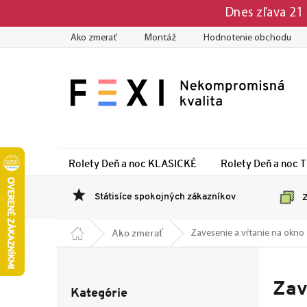
Prejsť
Dnes zľava 2
na
obsah
Ako zmerať
Montáž
Hodnotenie obchodu
Rolety Deň a noc KLASICKÉ
Rolety Deň a noc 
Státisíce spokojných zákazníkov
Z
Domov
Ako zmerať
Zavesenie a vŕtanie na okno
B
o
Preskočiť
č
Zav
Kategórie
kategórie
n