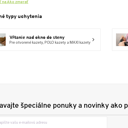
ť na Ako zmerať
né typy uchytenia
Vŕtanie nad okno do steny
Pre otvorené kazety, POLO kazety a MAXI kazety
avajte špeciálne ponuky a novinky ako p