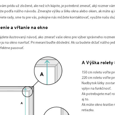
 vám prídu už zložené, ale než ich kúpite, je potrebné zmerať, aký rozmer vá
te podľa nášho návodu. Zmerajte výšku a šírku okna alebo okien, ak máte aj 
viete rady, sme tu pre vás, pokojne nás môžete kontaktovať, využite našu sl
enie a vŕtanie na okno
ájdete ilustrovaný návod, ako zmerať vaše okno pre výber správneho rozmeru 
 ju na okno navŕtať. Pri meraní buďte dôslední. Ak sa budete držať nášho 
rfektne pasovať.
A Výška rolety
150 cm roletu voľte p
220 cm roletu voľte p
Nadbytok látky zostan
vplyv na funkčnosť.
Ak potrebujete mať ro
aj to.
Ak máte okno kratšie 
retiazku.