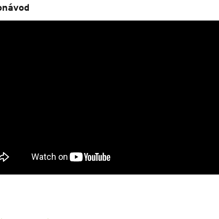
onávod