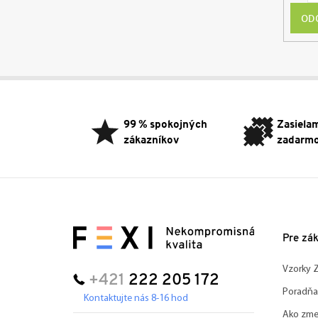
OD
Z
á
p
99 % spokojných
Zasiela
ä
zákazníkov
zadarm
t
i
e
Pre zá
Vzorky
+421
222 205 172
Poradňa
Kontaktujte nás 8-16 hod
Ako zme