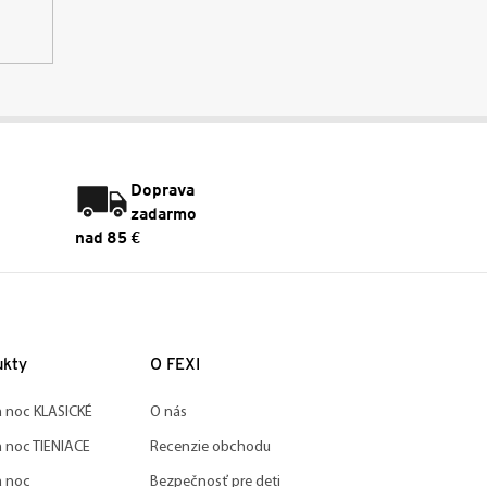
Doprava
zadarmo
nad 85 €
ukty
O FEXI
a noc KLASICKÉ
O nás
a noc TIENIACE
Recenzie obchodu
a noc
Bezpečnosť pre deti