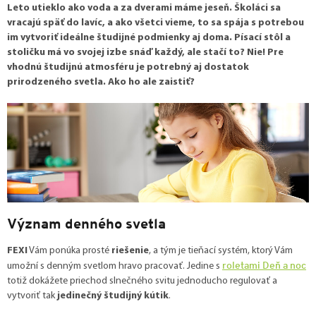
Leto utieklo ako voda a za dverami máme jeseň. Školáci sa
vracajú späť do lavíc, a ako všetci vieme, to sa spája s potrebou
im vytvoriť ideálne študijné podmienky aj doma. Písací stôl a
stoličku má vo svojej izbe snáď každý, ale stačí to? Nie! Pre
vhodnú študijnú atmosféru je potrebný aj dostatok
prirodzeného svetla. Ako ho ale zaistiť?
Význam denného svetla
FEXI
Vám ponúka prosté
riešenie
, a tým je tieňací systém, ktorý Vám
roletami Deň a noc
umožní s denným svetlom hravo pracovať. Jedine s
totiž dokážete priechod slnečného svitu jednoducho regulovať a
vytvoriť tak
jedinečný študijný kútik
.