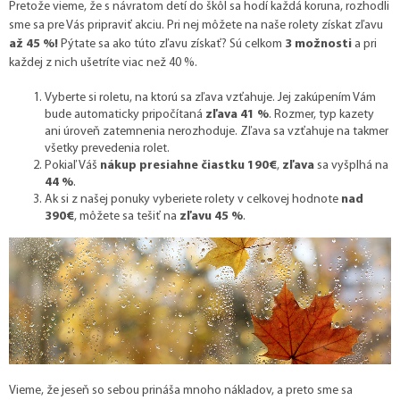
Pretože vieme, že s návratom detí do škôl sa hodí každá koruna, rozhodli
sme sa pre Vás pripraviť akciu. Pri nej môžete na naše rolety získat zľavu
až 45 %!
Pýtate sa ako túto zľavu získať? Sú celkom
3 možnosti
a pri
každej z nich ušetríte viac než 40 %.
Vyberte si roletu, na ktorú sa zľava vzťahuje. Jej zakúpením Vám
bude automaticky pripočítaná
zľava 41 %
. Rozmer, typ kazety
ani úroveň zatemnenia nerozhoduje. Zľava sa vzťahuje na takmer
všetky prevedenia rolet.
Pokiaľ Váš
nákup presiahne čiastku 190€
,
zľava
sa vyšplhá na
44 %
.
Ak si z našej ponuky vyberiete rolety v celkovej hodnote
nad
390€
, môžete sa tešiť na
zľavu 45 %
.
Vieme, že jeseň so sebou prináša mnoho nákladov, a preto sme sa