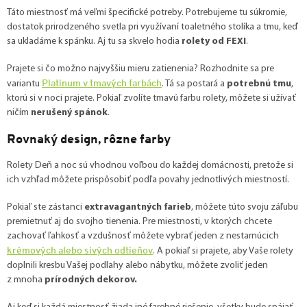
Táto miestnosť má veľmi špecifické potreby. Potrebujeme tu súkromie,
dostatok prirodzeného svetla pri využívaní toaletného stolíka a tmu, keď
sa ukladáme k spánku. Aj tu sa skvelo hodia
rolety od FEXI
.
Prajete si čo možno najvyššiu mieru zatienenia? Rozhodnite sa pre
Platinum v tmavých farbách
variantu
. Tá sa postará a
potrebnú tmu
,
ktorú si v noci prajete. Pokiaľ zvolíte tmavú farbu rolety, môžete si užívať
ničím
nerušený spánok
.
Rovnaký design, rôzne farby
Rolety Deň a noc sú vhodnou voľbou do každej domácnosti, pretože si
ich vzhľad môžete prispôsobiť podľa povahy jednotlivých miestností.
Pokiaľ ste zástanci
extravagantných farieb
, môžete túto svoju záľubu
premietnuť aj do svojho tienenia. Pre miestnosti, v ktorých chcete
zachovať ľahkosť a vzdušnosť môžete vybrať jeden z nestarnúcich
krémových alebo sivých odtieňov
. A pokiaľ si prajete, aby Vaše rolety
doplnili kresbu Vašej podlahy alebo nábytku, môžete zvoliť jeden
z mnoha
prírodných dekorov.