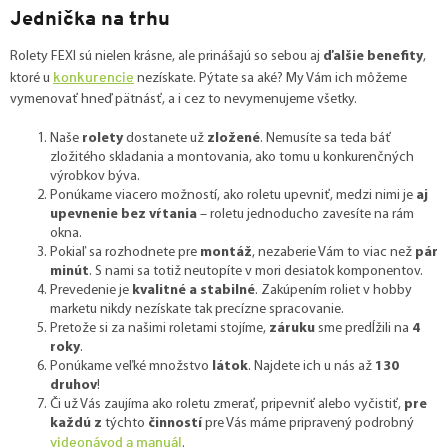
Jednička na trhu
Rolety FEXI sú nielen krásne, ale prinášajú so sebou aj
ďalšie benefity
,
konkurencie
ktoré u
nezískate. Pýtate sa aké? My Vám ich môžeme
vymenovať hneď pätnásť, a i cez to nevymenujeme všetky.
Naše
rolety
dostanete už
zložené
. Nemusíte sa teda báť
zložitého skladania a montovania, ako tomu u konkurenčných
výrobkov býva.
Ponúkame viacero možností, ako roletu upevniť, medzi nimi je
aj
upevnenie bez vŕtania
– roletu jednoducho zavesíte na rám
okna.
Pokiaľ sa rozhodnete pre
montáž
, nezaberie Vám to viac než
pár
minút
. S nami sa totiž neutopíte v mori desiatok komponentov.
Prevedenie je
kvalitné a stabilné
. Zakúpením roliet v hobby
marketu nikdy nezískate tak precízne spracovanie.
Pretože si za našimi roletami stojíme,
záruku
sme predĺžili na
4
roky
.
Ponúkame veľké množstvo
látok
. Najdete ich u nás až
130
druhov
!
Či už Vás zaujíma ako roletu zmerať, pripevniť alebo vyčistiť,
pre
každú z
týchto
činností
pre Vás máme pripravený podrobný
videonávod a manuál
.