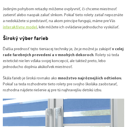
Jediným pohybom retiazky môžeme ovplyvniť, či chceme miestnosť
zatieniť alebo naopak zaliať slnkom. Pokiaľ tieto rolety zatiaľ nepoznáte
a nedokážete si predstaviť, na akom princípe fungujú, máme pre Vás
interaktívny model
, kde môžete ich ovládanie jednoducho vyskúšať.
Široký výber farieb
Ďalšia prednosť tejto tieniacej techniky je, že je možné ju zakúpiť
v celej
rade farebných prevedení a v mnohých dekoroch
. Rolety sú teda
estetické nie len vďaka svojej koncepcií, ale taktiež preto, lebo
jednoducho doplnia akúkoľvek miestnosť.
Škála farieb je široká rovnako ako
množstvo najrôznejších odtieňov.
Pokiaľ sa teda rozhodnete tieto rolety pre svojho školáka zaobstarať,
rozhodna nájdete riešenie aj pre tú najhravejšiu detskú izbu.