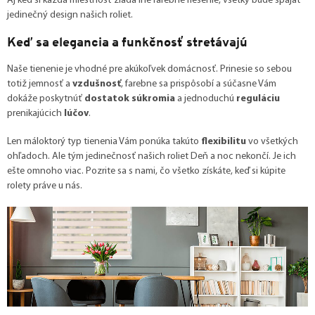
Aj keď si každá miestnosť žiada iné farebné riešenie, všetky bude spájať
jedinečný design našich roliet.
Keď sa elegancia a funkčnosť stretávajú
Naše tienenie je vhodné pre akúkoľvek domácnosť. Prinesie so sebou
totiž jemnosť a
vzdušnosť
, farebne sa prispôsobí a súčasne Vám
dokáže poskytnúť
dostatok súkromia
a jednoduchú
reguláciu
prenikajúcich
lúčov
.
Len máloktorý typ tienenia Vám ponúka takúto
flexibilitu
vo všetkých
ohľadoch. Ale tým jedinečnosť našich roliet Deň a noc nekončí. Je ich
ešte omnoho viac. Pozrite sa s nami, čo všetko získáte, keď si kúpite
rolety práve u nás.