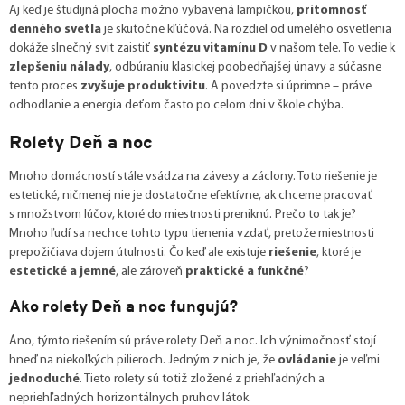
Aj keď je študijná plocha možno vybavená lampičkou,
prítomnosť
denného svetla
je skutočne kľúčová. Na rozdiel od umelého osvetlenia
dokáže slnečný svit zaistiť
syntézu vitamínu D
v našom tele. To vedie k
zlepšeniu nálady
, odbúraniu klasickej poobedňajšej únavy a súčasne
tento proces
zvyšuje produktivitu
. A povedzte si úprimne – práve
odhodlanie a energia deťom často po celom dni v škole chýba.
Rolety Deň a noc
Mnoho domácností stále vsádza na závesy a záclony. Toto riešenie je
estetické, ničmenej nie je dostatočne efektívne, ak chceme pracovať
s množstvom lúčov, ktoré do miestnosti preniknú. Prečo to tak je?
Mnoho ľudí sa nechce tohto typu tienenia vzdať, pretože miestnosti
prepožičiava dojem útulnosti. Čo keď ale existuje
riešenie
, ktoré je
estetické a jemné
, ale zároveň
praktické a funkčné
?
Ako rolety Deň a noc fungujú?
Áno, týmto riešením sú práve rolety Deň a noc. Ich výnimočnosť stojí
hneď na niekoľkých pilieroch. Jedným z nich je, že
ovládanie
je veľmi
jednoduché
. Tieto rolety sú totiž zložené z priehľadných a
nepriehľadných horizontálnych pruhov látok.