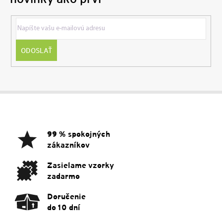
ODOSLAŤ
Z
á
p
ä
99 % spokojných
t
zákazníkov
i
e
Zasielame vzorky
zadarmo
Doručenie
do 10 dní