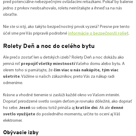
pred potenciálne nebezpečnými ovládacími retiazkami. Pokiaľ by balenie
jedno z prvkov neobsahovalo, roletu neinštalujte a ihneď sa na nás
obraťte.
Nie ste si istý, ako takýto bezpečnostný prvok vyzerá? Presne pre tento
informácie o bezpečnosti roliet
účel sme pre Vás pripravili podrobné
.
Rolety Deň a noc do celého bytu
Ale prečo zostať len u detských izieb? Rolety Deň a noc dokážu ako
jemná niť
prepojiť všetky miestnosti
Vašeho domu alebo bytu. A
okrem toho si pamätajte, že
čím viac u nás nakúpite, tým viac
ušetríte
. Vážíme si našich zákazníkov, preto Vás za nákup radi
odmeníme.
Krásne a vhodné tienenie si zaslúži každé okno vo Vašom interiéri.
Dopriať prirodzené svetlo svojim deťom je rovnako dôležité, ako dopriať
ho sebe.
Jeseň
so sebou totiž prináša aj
kratšie dni
. Ak ale
denné
svetlo využijete
do posledného momentu, určite to ocení aj Váš
elektromer.
Obývacie izby