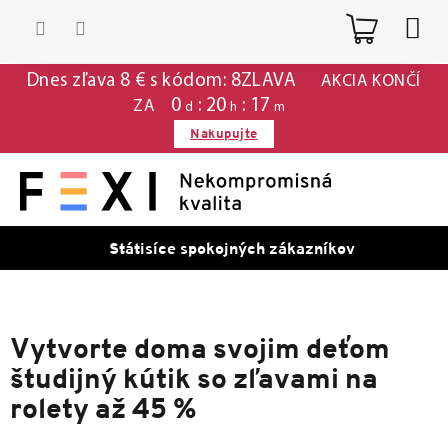
Prejsť
Nákup
na
obsah
košík
Dnes zľava 8 € s kódom: 8ZLAVA
AKCIA KONČÍ
0
20
17
ZA
d
h
m
Nakupujte
Státisíce spokojných zákazníkov
Vytvorte doma svojim deťom
študijný kútik so zľavami na
rolety až 45 %