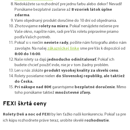
Nedokážete sa rozhodnúť pre jednu farbu alebo dekor? Nevadí!
Ponúkame bezplatné zaslanie až
8 vzoriek látok úplne
zdarma
.
Vami objednaný produkt doručíme do 10 dní od objednania.
Zhotovujeme
rolety na mieru
. Pokiaľ nenájdete riešenie pre
Vaše okno, napíšte nám, radi pre Vás roletu pripravíme priamo
podľa Vašich potrieb.
Pokiaľ si s niečím
neviete rady
, pošlite nám fotografiu alebo nám
zákazníckej linke
zavolajte. Na našej
sme pre Vás k dispozícií od
8:00 do 16:00
.
Naše rolety sa dajú
jednoducho odinštalovať
. Pokiaľ ich
budete chcieť použiť inde, nie je v tom žiadny problém.
Len u nás získáte
produkt vysokej kvality za skvelú cenu
.
Rolety posielame nielen
do Slovenskej republiky, ale taktiež
do Česka.
Pri nákupe nad 80€
garantujeme
bezplatné doručenie
. Mimo
toho ponúkame taktiež
množstevné zľavy.
FEXI škrtá ceny
Rolety Deň a noc od FEXI
by len ťažko našli konkurenciu. Pokiaľ sa pre
ich kúpu rozhodnete práve teraz, urobíte skvelé
rozhodnutie
.