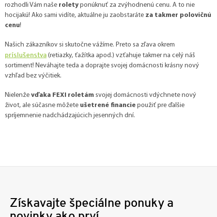
rozhodli Vám naše
rolety
ponúknuť za zvýhodnenú cenu. A to nie
hocijakú! Ako sami vidíte, aktuálne ju zaobstaráte
za takmer polovičnú
cenu
!
Našich zákazníkov si skutočne vážíme. Preto sa zľava okrem
príslušenstva
(retiazky, ťažítka apod.) vzťahuje takmer na celý náš
sortiment! Neváhajte teda a doprajte svojej domácnosti krásny nový
vzhľad bez výčitiek.
Nielenže
vďaka
FEXI roletám
svojej domácnosti vdýchnete nový
život, ale súčasne môžete
ušetrené financie
použiť pre ďalšie
spríjemnenie nadchádzajúcich jesenných dní.
Získavajte špeciálne ponuky a
novinky ako prví