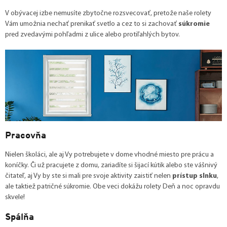
V obývacej izbe nemusíte zbytočne rozsvecovať, pretože naše rolety
Vám umožnia nechať prenikať svetlo a cez to si zachovať
súkromie
pred zvedavými pohľadmi z ulice alebo protiľahlých bytov.
Pracovňa
Nielen školáci, ale aj Vy potrebujete v dome vhodné miesto pre prácu a
koníčky. Či už pracujete z domu, zariadíte si šijací kútik alebo ste vášnivý
čitateľ, aj Vy by ste si mali pre svoje aktivity zaistiť nelen
prístup slnku
,
ale taktiež patričné súkromie. Obe veci dokážu rolety Deň a noc opravdu
skvele!
Spálňa