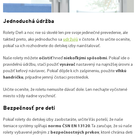
Jednoduchá údržba
Rolety Deň a noc nie sú skvelé len pre svoje jedinečné prevedenie, ale
udržujú
taktiež preto, ako jednoducho sa
v čistote. A to určite oceníte,
pokiaľ sa ich rozhodnete do detskej izby nainštalovať.
Naše rolety môžete
očistiť
hneď
niekoľkými spôsobmi
. Pokiaľ ide o
pravidelnú údržbu, stačí použiť
vysávač
nastavený na najnižšej úrovni a
použiť kefový nástavec. Pokiaľ dôjde k ich zašpineniu, použite
vlhkú
handričku
, prípadne jemný čistiaci prostriedok.
Určite oceníte, že roletu nemusíte dávať dole. Len nechajte vyčistené
miesto vždy riadne vyschnúť.
Bezpečnosť pre deti
Pokiaľ rolety do detskej izby zaobstaráte, určite Vás poteší, že naše
tieniace systémy spĺňajú
normu ČSN EN 13120
. Ta zaručuje, že sú naše
rolety vybavené jedným z
bezpečnostných prvkov
, ktoré chránia deti