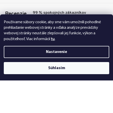
99 % spokojných zákazníkov
Recenzie
Přesvědčte se sami
Tu
Používame súbory cookie, aby sme vám umožnili pohodlné
prehliadanie webovej stránky a vďaka analýze prevádzky
webovej stránky neustále zlepšovali jej funkcie, výkon a
tu
použiteľnosť.
Viac informácií
.
Nastavenie
Nakupujte na FEXI bezpečne a bez obáv. Vďaka
Súhlasím
HTTPS protokolu sú vaše citlivé dáta úplne v
bezpečí, všetky informácie medzi prehliadačom a
serverom sa prenášajú v zašifrovanej podobe.
Copyright 2019 FEXI Rolety. Všetky práva vyhradené. |
FEXI Rolety,
Westlogic Slovakia s. r. o., Gajova 4, 811 09 Bratislava - mestská časť