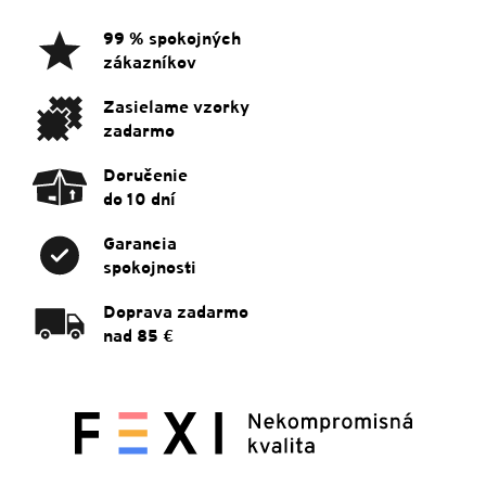
p
ä
99 % spokojných
t
zákazníkov
i
e
Zasielame vzorky
zadarmo
Doručenie
do 10 dní
Garancia
spokojnosti
Doprava zadarmo
nad 85 €