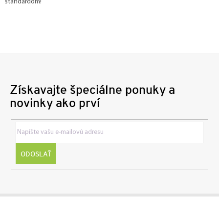
štandardom!
Získavajte špeciálne ponuky a
novinky ako prví
ODOSLAŤ
Z
á