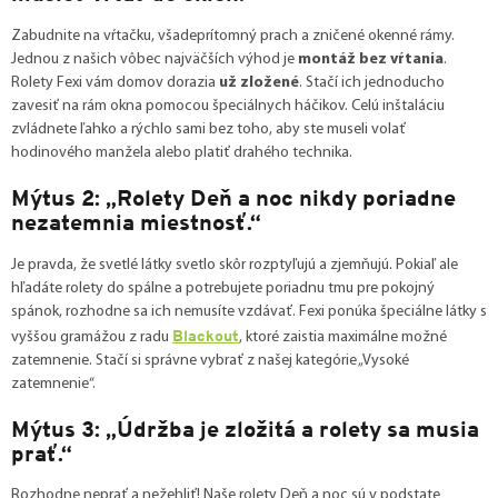
Zabudnite na vŕtačku, všadeprítomný prach a zničené okenné rámy.
Jednou z našich vôbec najväčších výhod je
montáž bez vŕtania
.
Rolety Fexi vám domov dorazia
už zložené
. Stačí ich jednoducho
zavesiť na rám okna pomocou špeciálnych háčikov. Celú inštaláciu
zvládnete ľahko a rýchlo sami bez toho, aby ste museli volať
hodinového manžela alebo platiť drahého technika.
Mýtus 2: „Rolety Deň a noc nikdy poriadne
nezatemnia miestnosť.“
Je pravda, že svetlé látky svetlo skôr rozptyľujú a zjemňujú. Pokiaľ ale
hľadáte rolety do spálne a potrebujete poriadnu tmu pre pokojný
spánok, rozhodne sa ich nemusíte vzdávať. Fexi ponúka špeciálne látky s
Blackout
vyššou gramážou z radu
, ktoré zaistia maximálne možné
zatemnenie. Stačí si správne vybrať z našej kategórie „Vysoké
zatemnenie“.
Mýtus 3: „Údržba je zložitá a rolety sa musia
prať.“
Rozhodne neprať a nežehliť! Naše rolety Deň a noc sú v podstate