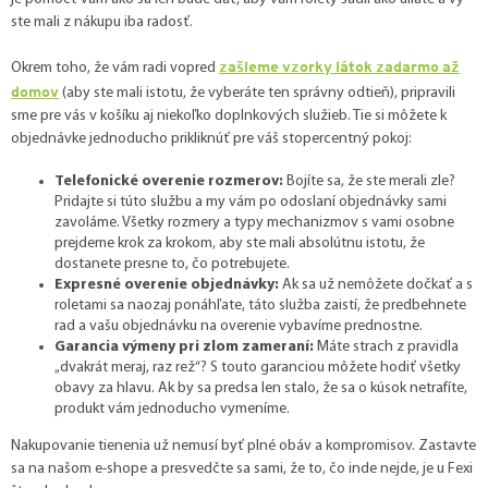
ste mali z nákupu iba radosť.
zašleme vzorky látok zadarmo až
Okrem toho, že vám radi vopred
domov
(aby ste mali istotu, že vyberáte ten správny odtieň), pripravili
sme pre vás v košíku aj niekoľko doplnkových služieb. Tie si môžete k
objednávke jednoducho prikliknúť pre váš stopercentný pokoj:
Telefonické overenie rozmerov:
Bojíte sa, že ste merali zle?
Pridajte si túto službu a my vám po odoslaní objednávky sami
zavoláme. Všetky rozmery a typy mechanizmov s vami osobne
prejdeme krok za krokom, aby ste mali absolútnu istotu, že
dostanete presne to, čo potrebujete.
Expresné overenie objednávky:
Ak sa už nemôžete dočkať a s
roletami sa naozaj ponáhľate, táto služba zaistí, že predbehnete
rad a vašu objednávku na overenie vybavíme prednostne.
Garancia výmeny pri zlom zameraní:
Máte strach z pravidla
„dvakrát meraj, raz rež“? S touto garanciou môžete hodiť všetky
obavy za hlavu. Ak by sa predsa len stalo, že sa o kúsok netrafíte,
produkt vám jednoducho vymeníme.
Nakupovanie tienenia už nemusí byť plné obáv a kompromisov. Zastavte
sa na našom e-shope a presvedčte sa sami, že to, čo inde nejde, je u
Fexi