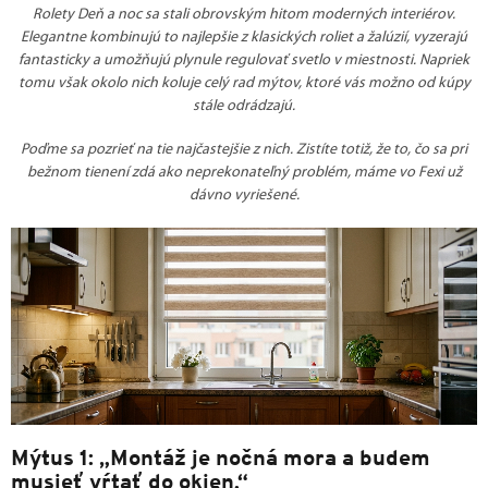
Rolety Deň a noc sa stali obrovským hitom moderných interiérov.
Elegantne kombinujú to najlepšie z klasických roliet a žalúzií, vyzerajú
fantasticky a umožňujú plynule regulovať svetlo v miestnosti. Napriek
tomu však okolo nich koluje celý rad mýtov, ktoré vás možno od kúpy
stále odrádzajú.
Poďme sa pozrieť na tie najčastejšie z nich. Zistíte totiž, že to, čo sa pri
bežnom tienení zdá ako neprekonateľný problém, máme vo Fexi už
dávno vyriešené.
Mýtus 1: „Montáž je nočná mora a budem
musieť vŕtať do okien.“