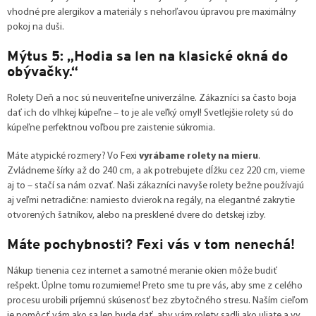
vhodné pre alergikov a materiály s nehorľavou úpravou pre maximálny
pokoj na duši.
Mýtus 5: „Hodia sa len na klasické okná do
obývačky.“
Rolety Deň a noc sú neuveriteľne univerzálne. Zákazníci sa často boja
dať ich do vlhkej kúpeľne – to je ale veľký omyl! Svetlejšie rolety sú do
kúpeľne perfektnou voľbou pre zaistenie súkromia.
Máte atypické rozmery? Vo Fexi
vyrábame rolety na mieru
.
Zvládneme šírky až do 240 cm, a ak potrebujete dĺžku cez 220 cm, vieme
aj to – stačí sa nám ozvať. Naši zákazníci navyše rolety bežne používajú
aj veľmi netradične: namiesto dvierok na regály, na elegantné zakrytie
otvorených šatníkov, alebo na presklené dvere do detskej izby.
Máte pochybnosti? Fexi vás v tom nenechá!
Nákup tienenia cez internet a samotné meranie okien môže budiť
rešpekt. Úplne tomu rozumieme! Preto sme tu pre vás, aby sme z celého
procesu urobili príjemnú skúsenosť bez zbytočného stresu. Naším cieľom
je pomôcť vám ako sa len bude dať, aby vám rolety sadli ako uliate a vy