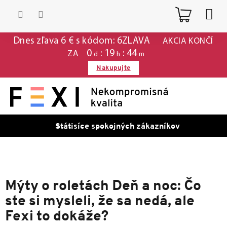
Prejsť
Nákup
na
obsah
košík
Dnes zľava 6 € s kódom: 6ZLAVA
AKCIA KONČÍ
0
19
44
ZA
d
h
m
Nakupujte
Státisíce spokojných zákazníkov
Mýty o roletách Deň a noc: Čo
ste si mysleli, že sa nedá, ale
Fexi to dokáže?