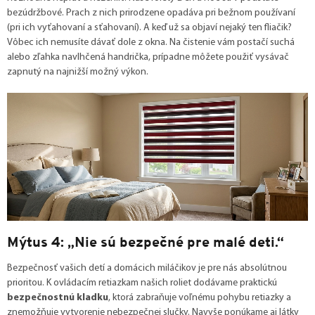
bezúdržbové. Prach z nich prirodzene opadáva pri bežnom používaní
(pri ich vyťahovaní a sťahovaní). A keď už sa objaví nejaký ten fliačik?
Vôbec ich nemusíte dávať dole z okna. Na čistenie vám postačí suchá
alebo zľahka navlhčená handrička, prípadne môžete použiť vysávač
zapnutý na najnižší možný výkon.
Mýtus 4: „Nie sú bezpečné pre malé deti.“
Bezpečnosť vašich detí a domácich miláčikov je pre nás absolútnou
prioritou. K ovládacím retiazkam našich roliet dodávame praktickú
bezpečnostnú kladku
, ktorá zabraňuje voľnému pohybu retiazky a
znemožňuje vytvorenie nebezpečnej slučky. Navyše ponúkame aj látky