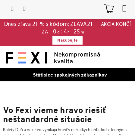
Prejsť
Nákup
na
obsah
košík
Dnes zľava 21 % s kódom: ZLAVA21
AKCIA KONČÍ
0
4
25
ZA
d
h
m
Nakupujte
Státisíce spokojných zákazníkov
Vo Fexi vieme hravo riešiť
neštandardné situácie
Rolety Deň a noc Fexi vynikajú hneď v niekoľkých ohľadoch. Jedným z