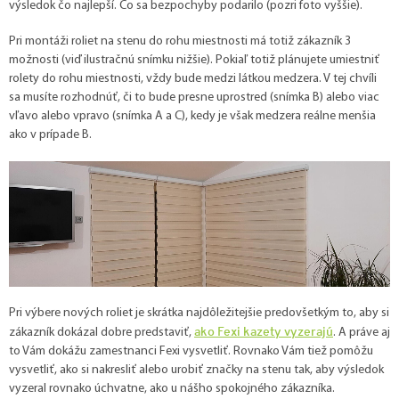
výsledok čo najlepší. Čo sa bezpochyby podarilo (pozri foto vyššie).
Pri montáži roliet na stenu do rohu miestnosti má totiž zákazník 3
možnosti (viď ilustračnú snímku nižšie). Pokiaľ totiž plánujete umiestniť
rolety do rohu miestnosti, vždy bude medzi látkou medzera. V tej chvíli
sa musíte rozhodnúť, či to bude presne uprostred (snímka B) alebo viac
vľavo alebo vpravo (snímka A a C), kedy je však medzera reálne menšia
ako v prípade B.
Pri výbere nových roliet je skrátka najdôležitejšie predovšetkým to, aby si
ako Fexi kazety vyzerajú
zákazník dokázal dobre predstaviť,
. A práve aj
to Vám dokážu zamestnanci Fexi vysvetliť. Rovnako Vám tiež pomôžu
vysvetliť, ako si nakresliť alebo urobiť značky na stenu tak, aby výsledok
vyzeral rovnako úchvatne, ako u nášho spokojného zákazníka.