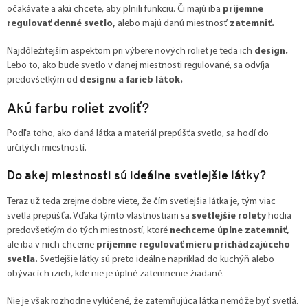
očakávate a akú chcete, aby plnili funkciu. Či majú iba
príjemne
regulovať denné svetlo,
alebo majú danú miestnosť
zatemniť.
Najdôležitejším aspektom pri výbere nových roliet je teda ich
design.
Lebo to, ako bude svetlo v danej miestnosti regulované, sa odvíja
predovšetkým od
designu a farieb látok.
Akú farbu roliet zvoliť?
Podľa toho, ako daná látka a materiál prepúšťa svetlo, sa hodí do
určitých miestností.
Do akej miestnosti sú ideálne svetlejšie látky?
Teraz už teda zrejme dobre viete, že čím svetlejšia látka je, tým viac
svetla prepúšťa. Vďaka týmto vlastnostiam sa
svetlejšie rolety
hodia
predovšetkým do tých miestností, ktoré
nechceme úplne zatemniť,
ale iba v nich chceme
príjemne regulovať mieru prichádzajúceho
svetla.
Svetlejšie látky sú preto ideálne napríklad do kuchýň alebo
obývacích izieb, kde nie je úplné zatemnenie žiadané.
Nie je však rozhodne vylúčené, že zatemňujúca látka nemôže byť svetlá.