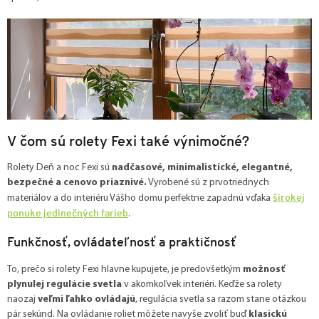
V čom sú rolety Fexi také výnimočné?
Rolety Deň a noc Fexi sú
nadčasové, minimalistické, elegantné,
bezpečné a cenovo priaznivé.
Vyrobené sú z prvotriednych
širokej
materiálov a do interiéru Vášho domu perfektne zapadnú vďaka
ponuke jedinečných farieb
.
Funkčnosť, ovládateľnosť a praktičnosť
To, prečo si rolety Fexi hlavne kupujete, je predovšetkým
možnosť
plynulej regulácie svetla
v akomkoľvek interiéri. Keďže sa rolety
naozaj
veľmi ľahko ovládajú
, regulácia svetla sa razom stane otázkou
pár sekúnd. Na ovládanie roliet môžete navyše zvoliť buď
klasickú