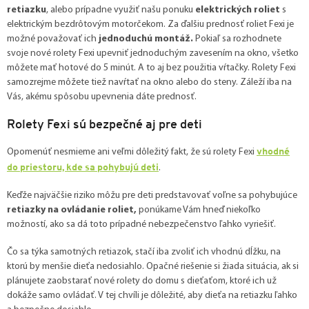
retiazku
, alebo prípadne využiť našu ponuku
elektrických roliet
s
elektrickým bezdrôtovým motorčekom. Za ďalšiu prednosť roliet Fexi je
možné považovať ich
jednoduchú montáž.
Pokiaľ sa rozhodnete
svoje nové rolety Fexi upevniť jednoduchým zavesením na okno, všetko
môžete mať hotové do 5 minút. A to aj bez použitia vŕtačky. Rolety Fexi
samozrejme môžete tiež navŕtať na okno alebo do steny. Záleží iba na
Vás, akému spôsobu upevnenia dáte prednosť.
Rolety Fexi sú bezpečné aj pre deti
vhodné
Opomenúť nesmieme ani veľmi dôležitý fakt, že sú rolety Fexi
do priestoru, kde sa pohybujú deti
.
Keďže najväčšie riziko môžu pre deti predstavovať voľne sa pohybujúce
retiazky na ovládanie roliet,
ponúkame Vám hneď niekoľko
možností, ako sa dá toto prípadné nebezpečenstvo ľahko vyriešiť.
Čo sa týka samotných retiazok, stačí iba zvoliť ich vhodnú dĺžku, na
ktorú by menšie dieťa nedosiahlo. Opačné riešenie si žiada situácia, ak si
plánujete zaobstarať nové rolety do domu s dieťaťom, ktoré ich už
dokáže samo ovládať. V tej chvíli je dôležité, aby dieťa na retiazku ľahko