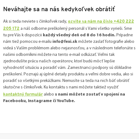
Neváhajte sa na nás kedykoľvek obrátiť
ozvite sa nám na číslo +420 222
Ak si teda neviete s čímkoľvek rady,
205 172
a náš odborne preškolený personál s Vami všetko vyrieši. Sme
tu pre Vás k dispozícii
každý všedný deň od 8 do 16 hodín.
Prípadne
nám tiež pomocou e-mailu
info@fexi.sk
môžete zaslať fotografie alebo
videá s Vaším problémom alebo nejasnosťou, a v následnom telefonáte s
našimi odborníkmi môžete na tento e-mail odkázať. Veľmi tak
zjednodušíte prácu našich operátorov, ktorí budú môcť lepšie
vyhodnotiť situáciu a poradiť vám. Zamestnanci podpory sú dôkladne
preškolení. Poznajú aj úplné detaily produktu a veľmi dobre vedia, ako si
poradiť so všetkými prekážkami. Nemusíte sa teda na nich báť obrátiť
skutočne s čímkoľvek. Ku kontaktu s nami môžete taktiež využiť
kontaktný formulár
alebo
s nami môžete zostať v spojení na
Facebooku, Instagrame či YouTube.