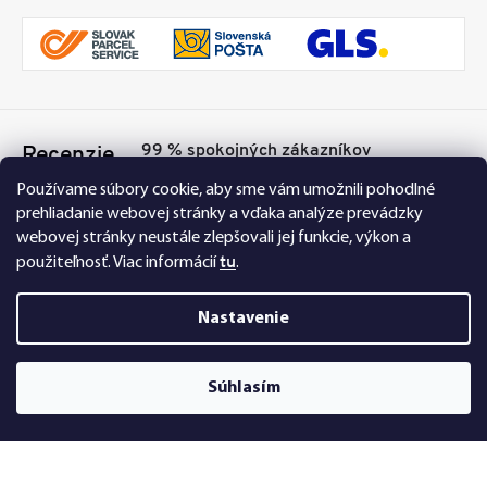
99 % spokojných zákazníkov
Recenzie
Přesvědčte se sami
Tu
Používame súbory cookie, aby sme vám umožnili pohodlné
prehliadanie webovej stránky a vďaka analýze prevádzky
webovej stránky neustále zlepšovali jej funkcie, výkon a
tu
použiteľnosť.
Viac informácií
.
Nastavenie
Nakupujte na FEXI bezpečne a bez obáv. Vďaka
Súhlasím
HTTPS protokolu sú vaše citlivé dáta úplne v
bezpečí, všetky informácie medzi prehliadačom a
serverom sa prenášajú v zašifrovanej podobe.