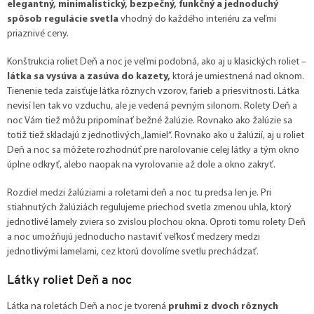
elegantný, minimalistický, bezpečný, funkčný a jednoduchý
spôsob regulácie svetla
vhodný do každého interiéru za veľmi
priaznivé ceny.
Konštrukcia roliet Deň a noc je veľmi podobná, ako aj u klasických roliet –
látka sa vysúva a zasúva do kazety,
ktorá je umiestnená nad oknom.
Tienenie teda zaisťuje látka rôznych vzorov, farieb a priesvitnosti. Látka
nevisí len tak vo vzduchu, ale je vedená pevným silonom. Rolety Deň a
noc Vám tiež môžu pripomínať bežné žalúzie. Rovnako ako žalúzie sa
totiž tiež skladajú z jednotlivých „lamiel“. Rovnako ako u žalúzií, aj u roliet
Deň a noc sa môžete rozhodnúť pre narolovanie celej látky a tým okno
úplne odkryť, alebo naopak na vyrolovanie až dole a okno zakryť.
Rozdiel medzi žalúziami a roletami deň a noc tu predsa len je. Pri
stiahnutých žalúziách regulujeme priechod svetla zmenou uhla, ktorý
jednotlivé lamely zviera so zvislou plochou okna. Oproti tomu rolety Deň
a noc umožňujú jednoducho nastaviť veľkosť medzery medzi
jednotlivými lamelami, cez ktorú dovolíme svetlu prechádzať.
Látky roliet Deň a noc
Látka na roletách Deň a noc je tvorená
pruhmi z dvoch rôznych