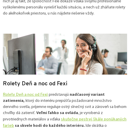
nich je aj fakt, že spoločnosť Fexi dokáže vďaka svojmu profesionálne
vyškolenému personálu vyriešiť každú situáciu, a nech už zháňate rolety
do akéhokoľvek priestoru, u nás nájdete riešenie vždy.
Rolety Deň a noc od Fexi
Rolety Deň a noc od Fexi
predstavujú
nadčasový variant
zatienenia,
ktorý do interiéru prepúšťa požadované množstvo
denného svetla, príjemne reguluje ostrý slnečný svit a zároveň sa behom
chvíľky dá zatieniť.
Veľmi ľahko sa ovláda
, je vyrobená z
skutečne pestrej škále ponúkaných
prvotriednych materiálov a vďaka
farieb
sa skvele hodí do každého interiéru.
Ide skrátka o