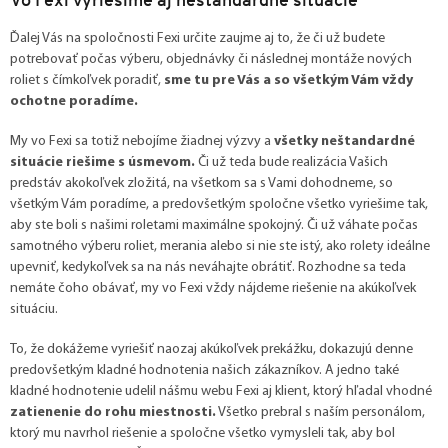
Ďalej Vás na spoločnosti Fexi určite zaujme aj to, že či už budete
potrebovať počas výberu, objednávky či následnej montáže nových
roliet s čímkoľvek poradiť,
sme tu pre Vás a so všetkým Vám vždy
ochotne poradíme.
My vo Fexi sa totiž nebojíme žiadnej výzvy a
všetky neštandardné
situácie riešime s úsmevom.
Či už teda bude realizácia Vašich
predstáv akokoľvek zložitá, na všetkom sa s Vami dohodneme, so
všetkým Vám poradíme, a predovšetkým spoločne všetko vyriešime tak,
aby ste boli s našimi roletami maximálne spokojný. Či už váhate počas
samotného výberu roliet, merania alebo si nie ste istý, ako rolety ideálne
upevniť, kedykoľvek sa na nás neváhajte obrátiť. Rozhodne sa teda
nemáte čoho obávať, my vo Fexi vždy nájdeme riešenie na akúkoľvek
situáciu.
To, že dokážeme vyriešiť naozaj akúkoľvek prekážku, dokazujú denne
predovšetkým kladné hodnotenia našich zákazníkov. A jedno také
kladné hodnotenie udelil nášmu webu Fexi aj klient, ktorý hľadal vhodné
zatienenie do rohu miestnosti.
Všetko prebral s naším personálom,
ktorý mu navrhol riešenie a spoločne všetko vymysleli tak, aby bol