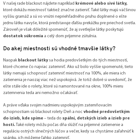
V našej rade blackout nájdete napríklad
krémové alebo sivé látky,
ktoré dokážu miestnosť taktiež značne zatieniť. Také látky majú väčšinou
vyššiu gramáž a sú vo vnútri nepriehľadného pruhu doplnené o ešte
jednu látku navyše, ktorá predstavuje ďalšiu prekážku pre priechod svetla.
Zároveň je však dôležité spomenúť, že aj svetlejšie látky poskytujú
dostatok súkromia
a celý dom príjemne zútulnia.
Do akej miestnosti sú vhodné tmavšie látky?
Naopak
blackout látky
sa hodia predovšetkým do tých miestností,
ktoré chceme čo najviac zatemniť. Ako už bolo vyššie spomenuté, tieto
látky nemajú schopnosť zatemniť miestnosť na 100%, ale miera ich
zatienenia je naozaj viac než uspokojivá. Je totiž dobré si uvedomiť, že
ešte stále ide o rolety, ktoré sú namontované na okne, 100% mieru
zatemnenia teda ani nemožno očakávať.
A práve vďaka svojim nadmieru uspokojivým zatemňovacím
schopnostiam sú blackout rolety Deň a noc
vhodné predovšetkým
do izieb, kde spíme
– teda do
spální, detských izieb a izieb pre
hostí.
Také rolety môžu počas dňa slúžiť na príjemné zatienenie a
reguláciu ostrých slnečných lúčov a večer, kedy sa chystáme zaľahnúť k
spánku, ich môžeme ľahko zatemniť.