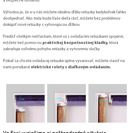
a bezpečne dosiahlo.
Výhodou je, že si u nás môžete ideálnu dĺžku retiazky kedykoľvek ľahko
doobjednať. Ako teda bude Vaše dieťa rásť, môžete bez problémov
dokúpiť nové retiazky s vyhovujúcou dĺžkou.
Predísť všetkým nešťastiam, ktoré sú s ovládacími retiazkami spojené,
môžete tiež pomocou
praktickej bezpečnostnej kladky,
ktorá
zabraňuje voľnému pohybu retiazky a vytvoreniu slučky.
Pokiaľ sa chcete ovládacej retiazke úplne vyvarovať, môžete staviť na
nami ponúkané
elektrické rolety s diaľkovým ovládaním.
Vo Fexi vyriešime aj neštandardné situácie