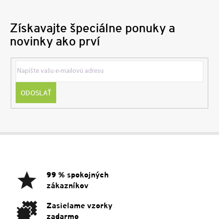
Získavajte špeciálne ponuky a
novinky ako prví
ODOSLAŤ
Z
á
p
ä
99 % spokojných
t
zákazníkov
i
e
Zasielame vzorky
zadarmo