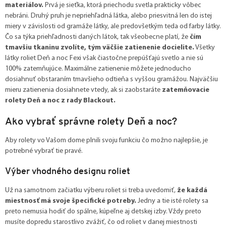
materiálov.
Prvá je sieťka, ktorá priechodu svetla prakticky vôbec
nebráni. Druhý pruh je nepriehľadná látka, alebo priesvitná len do istej
miery v závislosti od gramáže látky, ale predovšetkým teda od farby látky.
Čo sa týka priehľadnosti daných látok, tak všeobecne platí, že
čím
tmavšiu tkaninu zvolíte, tým väčšie zatienenie docielite.
Všetky
látky roliet Deň a noc Fexi však čiastočne prepúšťajú svetlo a nie sú
100% zatemňujúce. Maximálne zatienenie môžete jednoducho
dosiahnuť obstaraním tmavšieho odtieňa s vyššou gramážou. Najväčšiu
mieru zatienenia dosiahnete vtedy, ak si zaobstaráte
zatemňovacie
rolety Deň a noc z rady Blackout.
Ako vybrať správne rolety Deň a noc?
Aby rolety vo Vašom dome plnili svoju funkciu čo možno najlepšie, je
potrebné vybrať tie pravé.
Výber vhodného designu roliet
Už na samotnom začiatku výberu roliet si treba uvedomiť,
že každá
miestnosť má svoje špecifické potreby.
Jedny a tie isté rolety sa
preto nemusia hodiť do spálne, kúpeľne aj detskej izby. Vždy preto
musíte dopredu starostlivo zvážiť, čo od roliet v danej miestnosti