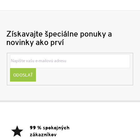
Získavajte špeciálne ponuky a
novinky ako prví
ODOSLAŤ
Z
á
p
ä
99 % spokojných
t
zákazníkov
i