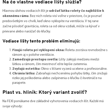
Na čo vlastne vodiace lišty slúžia?
Hlavnou úlohou vodiacich líšt je
udržať látku rolety čo najbližšie k
okennému rámu
. Bez nich roleta visí voľne v priestore, čo je poznať
predovšetkým vo chvíli, keď okno vyklopíte na ventiláciu. V tej rane
začne pôsobiť gravitácia, roleta sa od okna vzdiali, môže sa kývať v
prievane alebo narážať do kľučky.
Vodiace lišty tento problém eliminujú:
Fixujú roletu pri vyklopení okna:
Roleta zostáva rovnobežne s
rámom aj v polohe ventilácie.
Zamedzujú prestupu svetla:
Lišty zakryjú medzeru medzi
látkou a rámom, čím miestnosť ešte lepšie zatemnia.
Zvyšujú estetiku:
Okno s lištami vyzerá ucelene a profesionálne.
Chránia látku:
Zabraňujú nechcenému pohybu látky, čím znižujú
riziko jej poškodenia alebo zašpinenia o kľučku či kvetináče na
parapete.
Plast vs. hliník: Ktorý variant zvoliť?
Na FEXI ponúkame dve základné vyhotovenia vodiacich líšt. Každé má
svoje výhody: