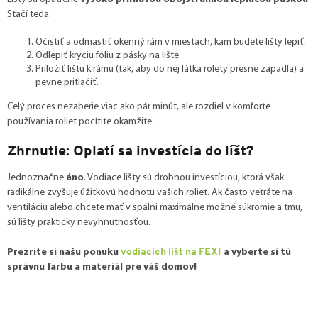
Stačí teda:
Očistiť a odmastiť okenný rám v miestach, kam budete lišty lepiť.
Odlepiť kryciu fóliu z pásky na lište.
Priložiť lištu k rámu (tak, aby do nej látka rolety presne zapadla) a
pevne pritlačiť.
Celý proces nezaberie viac ako pár minút, ale rozdiel v komforte
používania roliet pocítite okamžite.
Zhrnutie: Oplatí sa investícia do líšt?
Jednoznačne
áno
. Vodiace lišty sú drobnou investíciou, ktorá však
radikálne zvyšuje úžitkovú hodnotu vašich roliet. Ak často vetráte na
ventiláciu alebo chcete mať v spálni maximálne možné súkromie a tmu,
sú lišty prakticky nevyhnutnosťou.
vodiacich líšt na FEXI
Prezrite si našu ponuku
a vyberte si tú
správnu farbu a materiál pre váš domov!