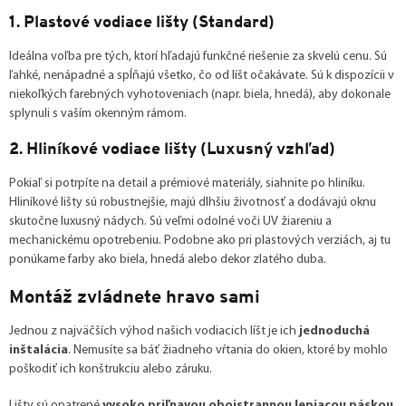
1. Plastové vodiace lišty (Standard)
Ideálna voľba pre tých, ktorí hľadajú funkčné riešenie za skvelú cenu. Sú
ľahké, nenápadné a spĺňajú všetko, čo od líšt očakávate. Sú k dispozícii v
niekoľkých farebných vyhotoveniach (napr. biela, hnedá), aby dokonale
splynuli s vaším okenným rámom.
2. Hliníkové vodiace lišty (Luxusný vzhľad)
Pokiaľ si potrpíte na detail a prémiové materiály, siahnite po hliníku.
Hliníkové lišty sú robustnejšie, majú dlhšiu životnosť a dodávajú oknu
skutočne luxusný nádych. Sú veľmi odolné voči UV žiareniu a
mechanickému opotrebeniu. Podobne ako pri plastových verziách, aj tu
ponúkame farby ako biela, hnedá alebo dekor zlatého duba.
Montáž zvládnete hravo sami
Jednou z najväčších výhod našich vodiacich líšt je ich
jednoduchá
inštalácia
. Nemusíte sa báť žiadneho vŕtania do okien, ktoré by mohlo
poškodiť ich konštrukciu alebo záruku.
Lišty sú opatrené
vysoko priľnavou obojstrannou lepiacou páskou
.