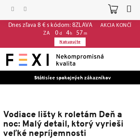
Prejsť
Nákup
na
obsah
košík
Dnes zľava 8 € s kódom: 8ZLAVA
AKCIA KONČÍ
0
4
57
ZA
d
h
m
Nakupujte
Státisíce spokojných zákazníkov
Vodiace lišty k roletám Deň a
noc: Malý detail, ktorý vyrieši
veľké nepríjemnosti