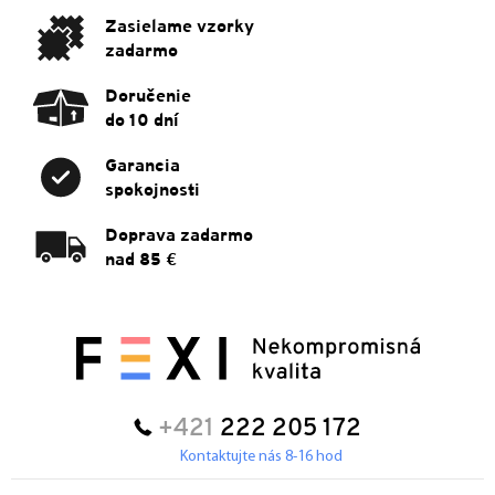
e
Zasielame vzorky
zadarmo
Doručenie
do 10 dní
Garancia
spokojnosti
Doprava zadarmo
nad 85 €
+421
222 205 172
Kontaktujte nás 8-16 hod