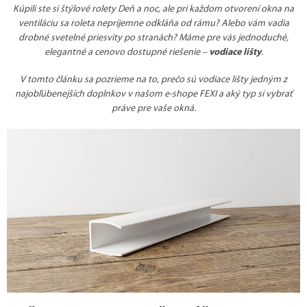
Kúpili ste si štýlové rolety Deň a noc, ale pri každom otvorení okna na
ventiláciu sa roleta nepríjemne odkláňa od rámu? Alebo vám vadia
drobné svetelné priesvity po stranách? Máme pre vás jednoduché,
elegantné a cenovo dostupné riešenie –
vodiace lišty
.
V tomto článku sa pozrieme na to, prečo sú vodiace lišty jedným z
najobľúbenejších doplnkov v našom e-shope FEXI a aký typ si vybrať
práve pre vaše okná.