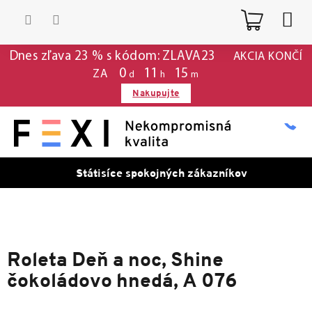
Prejsť
Nákup
na
obsah
košík
Dnes zľava 23 % s kódom: ZLAVA23
AKCIA KONČÍ
0
:
11
:
15
ZA
d
h
m
Nakupujte
Státisíce spokojných zákazníkov
Roleta Deň a noc, Shine
čokoládovo hnedá, A 076