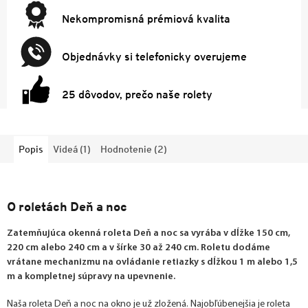
Nekompromisná prémiová kvalita
Objednávky si telefonicky overujeme
25 dôvodov, prečo naše rolety
Popis
Videá (1)
Hodnotenie (2)
O roletách Deň a noc
Zatemňujúca okenná roleta Deň a noc sa vyrába v dĺžke 150 cm,
220 cm alebo 240 cm a v šírke 30 až 240 cm. Roletu dodáme
vrátane mechanizmu na ovládanie retiazky s dĺžkou 1 m alebo 1,5
m a kompletnej súpravy na upevnenie.
Naša roleta Deň a noc na okno je už zložená. Najobľúbenejšia je roleta