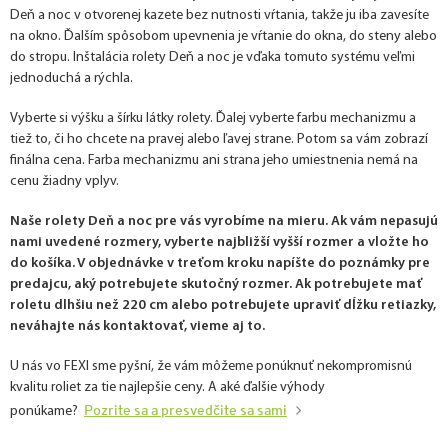
Deň a noc v otvorenej kazete bez nutnosti vŕtania, takže ju iba zavesíte
na okno. Ďalším spôsobom upevnenia je vŕtanie do okna, do steny alebo
do stropu. Inštalácia rolety Deň a noc je vďaka tomuto systému veľmi
jednoduchá a rýchla.
Vyberte si výšku a šírku látky rolety. Ďalej vyberte farbu mechanizmu a
tiež to, či ho chcete na pravej alebo ľavej strane. Potom sa vám zobrazí
finálna cena. Farba mechanizmu ani strana jeho umiestnenia nemá na
cenu žiadny vplyv.
Naše rolety Deň a noc pre vás vyrobíme na mieru. Ak vám nepasujú
nami uvedené rozmery, vyberte najbližší vyšší rozmer a vložte ho
do košíka. V objednávke v treťom kroku napíšte do poznámky pre
predajcu, aký potrebujete skutočný rozmer. Ak potrebujete mať
roletu dlhšiu než 220 cm alebo potrebujete upraviť dĺžku retiazky,
neváhajte nás kontaktovať, vieme aj to.
U nás vo FEXI sme pyšní, že vám môžeme ponúknuť nekompromisnú
kvalitu roliet za tie najlepšie ceny. A aké ďalšie výhody
Pozrite sa a presvedčite sa sami
ponúkame?