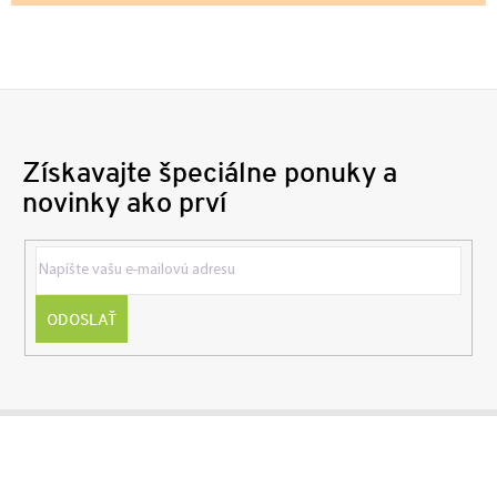
Získavajte špeciálne ponuky a
novinky ako prví
ODOSLAŤ
Z
á
p