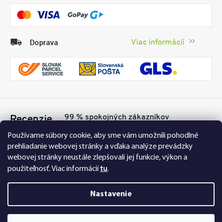
Viac informácií
Doprava
99 % spokojných zákazníkov
Recenzie
Přesvědčte se sami
Tu
Používame súbory cookie, aby sme vám umožnili pohodlné
prehliadanie webovej stránky a vďaka analýze prevádzky
webovej stránky neustále zlepšovali jej funkcie, výkon a
tu
použiteľnosť.
Viac informácií
.
Nastavenie