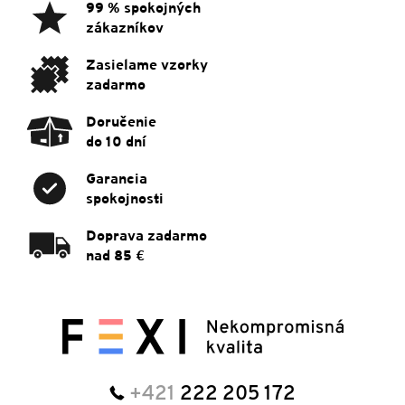
ä
99 % spokojných
t
zákazníkov
i
e
Zasielame vzorky
zadarmo
Doručenie
do 10 dní
Garancia
spokojnosti
Doprava zadarmo
nad 85 €
+421
222 205 172