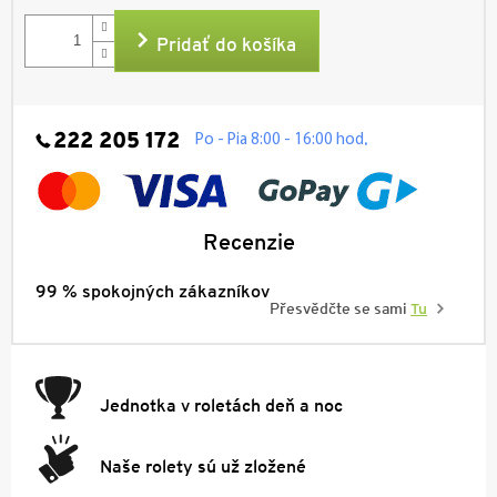
cena:
Pridať do košíka
222 205 172
.
Po - Pia 8:00 - 16:00 hod
Recenzie
99 % spokojných zákazníkov
Přesvědčte se sami
Tu
Jednotka v roletách deň a noc
Naše rolety sú už zložené