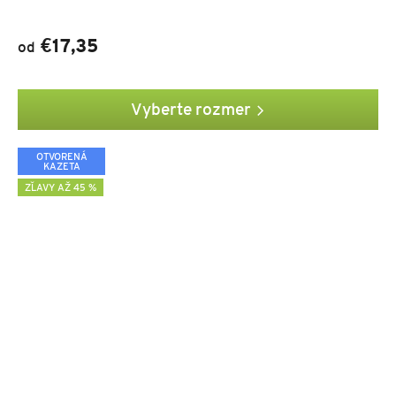
€17,35
od
Vyberte rozmer
OTVORENÁ
KAZETA
ZĽAVY AŽ 45 %