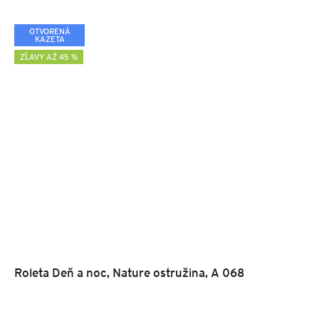
OTVORENÁ
KAZETA
ZĽAVY AŽ 45 %
Roleta Deň a noc, Nature ostružina, A 068