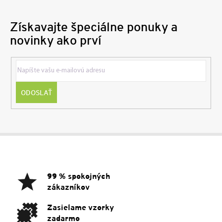
Získavajte špeciálne ponuky a
novinky ako prví
ODOSLAŤ
Z
á
p
ä
99 % spokojných
t
zákazníkov
i
e
Zasielame vzorky
zadarmo