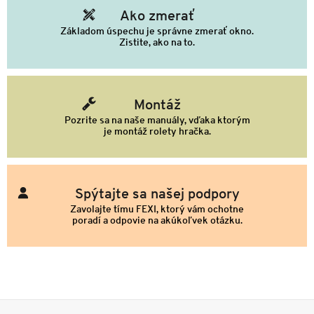
Ako zmerať
Základom úspechu je správne zmerať okno.
Zistite, ako na to.
Montáž
Pozrite sa na naše manuály, vďaka ktorým
je montáž rolety hračka.
Spýtajte sa našej podpory
Zavolajte tímu FEXI, ktorý vám ochotne
poradí a odpovie na akúkoľvek otázku.