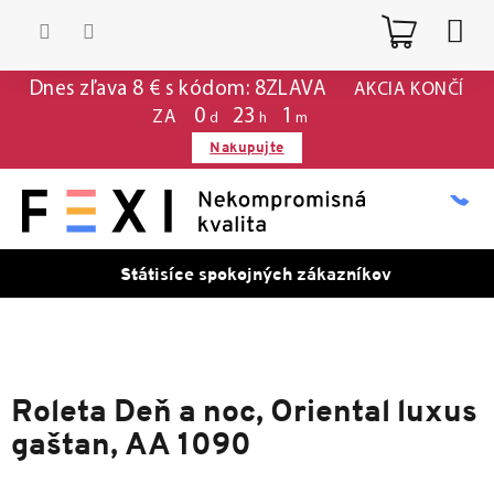
Prejsť
Nákup
na
obsah
košík
Dnes zľava 8 € s kódom: 8ZLAVA
AKCIA KONČÍ
0
:
23
:
1
ZA
d
h
m
Nakupujte
Státisíce spokojných zákazníkov
Roleta Deň a noc, Oriental luxus
gaštan, AA 1090