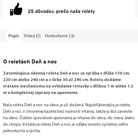
25 dôvodov, prečo naše rolety
Popis
Videá (1)
Hodnotenie (3)
O roletách Deň a noc
Zatemňujúca okenná roleta Deň a noc sa vyrába v dĺžke 150 cm,
220 cm alebo 240 cm a v šírke 30 až 240 cm. Roletu dodáme
vrátane mechanizmu na ovládanie retiazky s dĺžkou 1 m alebo 1,5
m a kompletnej súpravy na upevnenie.
Naša roleta Deň a noc na okno je už zložená. Najobľúbenejšia je roleta
Deň a noc v otvorenej kazete bez nutnosti vŕtania, takže ju iba zavesíte
na okno. Ďalším spôsobom upevnenia je vŕtanie do okna, do steny alebo
do stropu. Inštalácia rolety Deň a noc je vďaka tomuto systému veľmi
jednoduchá a rýchla.