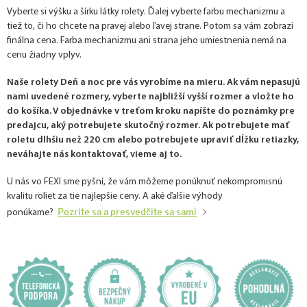
Vyberte si výšku a šírku látky rolety. Ďalej vyberte farbu mechanizmu a
tiež to, či ho chcete na pravej alebo ľavej strane. Potom sa vám zobrazí
finálna cena. Farba mechanizmu ani strana jeho umiestnenia nemá na
cenu žiadny vplyv.
Naše rolety Deň a noc pre vás vyrobíme na mieru. Ak vám nepasujú
nami uvedené rozmery, vyberte najbližší vyšší rozmer a vložte ho
do košíka. V objednávke v treťom kroku napíšte do poznámky pre
predajcu, aký potrebujete skutočný rozmer. Ak potrebujete mať
roletu dlhšiu než 220 cm alebo potrebujete upraviť dĺžku retiazky,
neváhajte nás kontaktovať, vieme aj to.
U nás vo FEXI sme pyšní, že vám môžeme ponúknuť nekompromisnú
kvalitu roliet za tie najlepšie ceny. A aké ďalšie výhody
Pozrite sa a presvedčite sa sami
ponúkame?