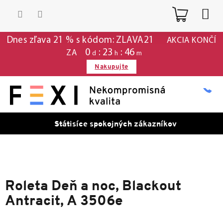
Prejsť
Nákup
na
obsah
košík
Dnes zľava 21 % s kódom: ZLAVA21
AKCIA KONČÍ
0
23
46
ZA
d
h
m
Nakupujte
Státisíce spokojných zákazníkov
Roleta Deň a noc, Blackout
Antracit, A 3506e