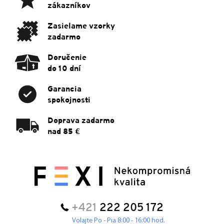
t
zákazníkov
i
e
Zasielame vzorky
zadarmo
Doručenie
do 10 dní
Garancia
spokojnosti
Doprava zadarmo
nad 85 €
+421
222 205 172
Volajte Po - Pia 8:00 - 16:00 hod.