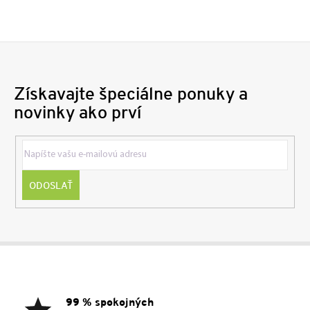
Získavajte špeciálne ponuky a
novinky ako prví
ODOSLAŤ
Z
á
p
ä
99 % spokojných