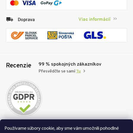
Viac informácií
Doprava
99 % spokojných zákazníkov
Recenzie
Přesvědčte se sami
Tu
Nakupujte na FEXI bezpečne a bez obáv. Vďaka
Používame súbory cookie, aby sme vám umožnili pohodlné