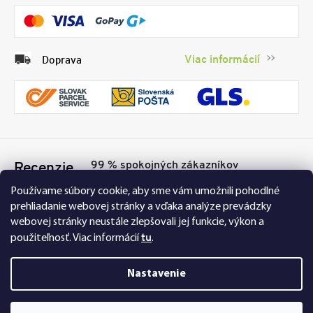
Viac informácií
Doprava
99 % spokojných zákazníkov
Recenzie
Přesvědčte se sami
Tu
Používame súbory cookie, aby sme vám umožnili pohodlné
prehliadanie webovej stránky a vďaka analýze prevádzky
webovej stránky neustále zlepšovali jej funkcie, výkon a
tu
použiteľnosť.
Viac informácií
.
Nastavenie