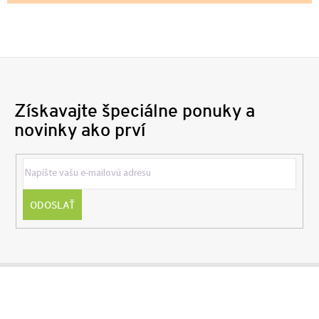
Získavajte špeciálne ponuky a
novinky ako prví
ODOSLAŤ
Z
á
p