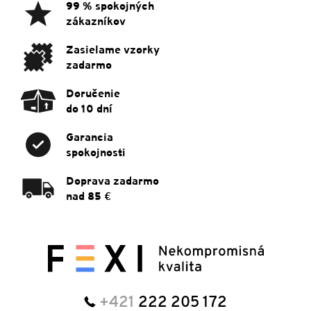
ä
99 % spokojných
t
zákazníkov
i
e
Zasielame vzorky
zadarmo
Doručenie
do 10 dní
Garancia
spokojnosti
Doprava zadarmo
nad 85 €
+421
222 205 172