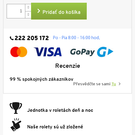
cena:
Pridať do košíka
222 205 172
.
Po - Pia 8:00 - 16:00 hod
Recenzie
99 % spokojných zákazníkov
Přesvědčte se sami
Tu
Jednotka v roletách deň a noc
Naše rolety sú už zložené