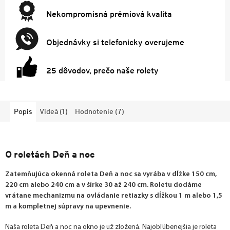
Nekompromisná prémiová kvalita
Objednávky si telefonicky overujeme
25 dôvodov, prečo naše rolety
Popis
Videá (1)
Hodnotenie (7)
O roletách Deň a noc
Zatemňujúca okenná roleta Deň a noc sa vyrába v dĺžke 150 cm,
220 cm alebo 240 cm a v šírke 30 až 240 cm. Roletu dodáme
vrátane mechanizmu na ovládanie retiazky s dĺžkou 1 m alebo 1,5
m a kompletnej súpravy na upevnenie.
Naša roleta Deň a noc na okno je už zložená. Najobľúbenejšia je roleta