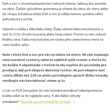
Deň a noc v otvorenej kazete bez nutnosti vŕtania, takže ju iba zavesíte
na okno. Ďalším spôsobom upevnenia je vŕtanie do okna, do steny alebo
do stropu. Inštalácia rolety Deň a noc je vďaka tomuto systému veľmi
jednoduchá a rýchla.
Vyberte si výšku a šírku látky rolety. Ďalej vyberte farbu mechanizmu a
tiež to, či ho chcete na pravej alebo ľavej strane. Potom sa vám zobrazí
finálna cena. Farba mechanizmu ani strana jeho umiestnenia nemá na
cenu žiadny vplyv.
Naše rolety Deň a noc pre vás vyrobíme na mieru. Ak vám nepasujú
nami uvedené rozmery, vyberte najbližší vyšší rozmer a vložte ho
do košíka. V objednávke v treťom kroku napíšte do poznámky pre
predajcu, aký potrebujete skutočný rozmer. Ak potrebujete mať
roletu dlhšiu než 220 cm alebo potrebujete upraviť dĺžku retiazky,
neváhajte nás kontaktovať, vieme aj to.
U nás vo FEXI sme pyšní, že vám môžeme ponúknuť nekompromisnú
kvalitu roliet za tie najlepšie ceny. A aké ďalšie výhody
Pozrite sa a presvedčite sa sami
ponúkame?