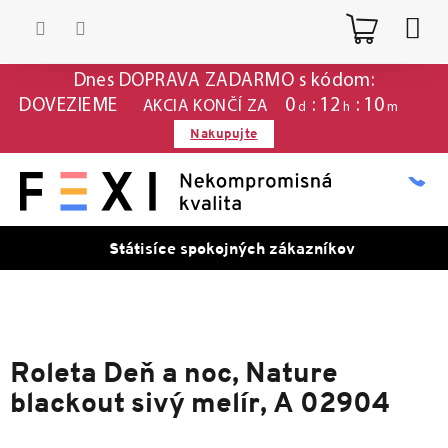
Prejsť
Nákup
na
obsah
košík
Dnes DOPRAVA ZADARMO s kódom:
0
12
10
DOVEZIEME
AKCIA KONČÍ ZA
d
h
m
Nakupujte
Státisíce spokojných zákazníkov
Roleta Deň a noc, Nature
blackout sivý melír, A 02904