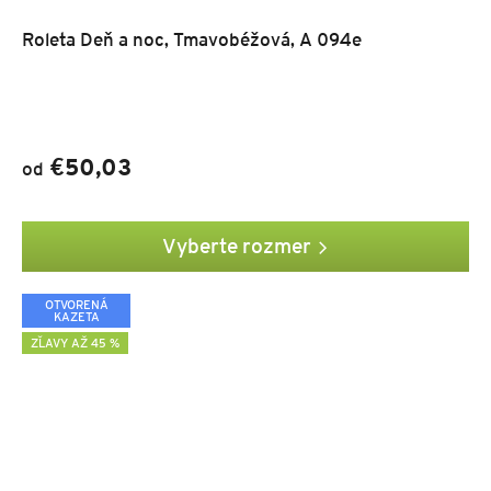
Roleta Deň a noc, Tmavobéžová, A 094e
€50,03
od
Vyberte rozmer
OTVORENÁ
KAZETA
ZĽAVY AŽ 45 %