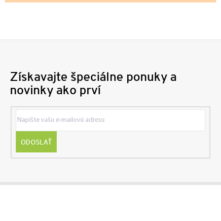
Získavajte špeciálne ponuky a
novinky ako prví
ODOSLAŤ
Z
á
p