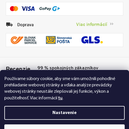
Viac informácií
Doprava
99 % spokojných zákazníkov
Recenzie
Přesvědčte se sami
Tu
Používame súbory cookie, aby sme vám umožnili pohodlné
prehliadanie webovej stránky a vďaka analýze prevádzky
webovej stránky neustále zlepšovali jej funkcie, výkon a
tu
použiteľnosť.
Viac informácií
.
Nastavenie