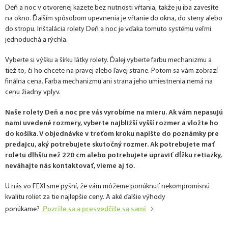
Deň a noc v otvorenej kazete bez nutnosti vŕtania, takže ju iba zavesíte
na okno. Ďalším spôsobom upevnenia je vŕtanie do okna, do steny alebo
do stropu. Inštalácia rolety Deň a noc je vďaka tomuto systému veľmi
jednoduchá a rýchla.
Vyberte si výšku a šírku látky rolety. Ďalej vyberte farbu mechanizmu a
tiež to, či ho chcete na pravej alebo ľavej strane. Potom sa vám zobrazí
finálna cena. Farba mechanizmu ani strana jeho umiestnenia nemá na
cenu žiadny vplyv.
Naše rolety Deň a noc pre vás vyrobíme na mieru. Ak vám nepasujú
nami uvedené rozmery, vyberte najbližší vyšší rozmer a vložte ho
do košíka. V objednávke v treťom kroku napíšte do poznámky pre
predajcu, aký potrebujete skutočný rozmer. Ak potrebujete mať
roletu dlhšiu než 220 cm alebo potrebujete upraviť dĺžku retiazky,
neváhajte nás kontaktovať, vieme aj to.
U nás vo FEXI sme pyšní, že vám môžeme ponúknuť nekompromisnú
kvalitu roliet za tie najlepšie ceny. A aké ďalšie výhody
Pozrite sa a presvedčite sa sami
ponúkame?