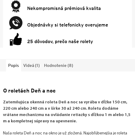
Nekompromisná prémiová kvalita
Objednávky si telefonicky overujeme
25 dôvodov, prečo naše rolety
Popis
Videá (1)
Hodnotenie (8)
O roletách Deň a noc
Zatemňujúca okenná roleta Deň a noc sa vyrába v dĺžke 150 cm,
220 cm alebo 240 cm a v šírke 30 až 240 cm. Roletu dodáme
vrátane mechanizmu na ovládanie retiazky s dĺžkou 1 m alebo 1,5
m a kompletnej súpravy na upevnenie.
Naša roleta Deň a noc na okno je už zložená. Najobľúbenejšia je roleta