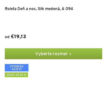
Roleta Deň a noc, Silk medená, A 094
€19,13
od
Vyberte rozmer
OTVORENÁ
KAZETA
ZĽAVY AŽ 45 %