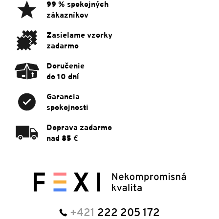
ä
99 % spokojných
t
zákazníkov
i
e
Zasielame vzorky
zadarmo
Doručenie
do 10 dní
Garancia
spokojnosti
Doprava zadarmo
nad 85 €
+421
222 205 172