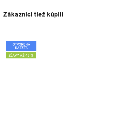
Zákazníci tiež kúpili
OTVORENÁ
KAZETA
ZĽAVY AŽ 45 %