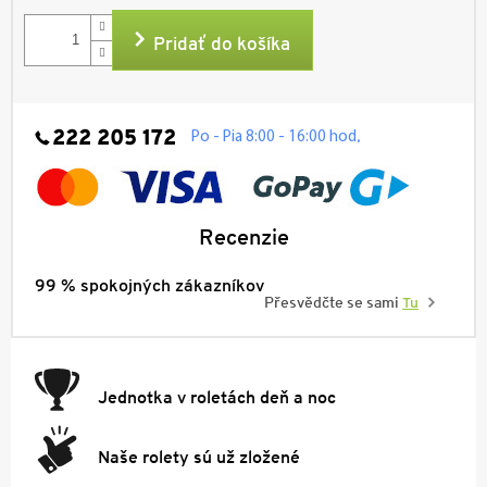
cena:
Pridať do košíka
222 205 172
.
Po - Pia 8:00 - 16:00 hod
Recenzie
99 % spokojných zákazníkov
Přesvědčte se sami
Tu
Jednotka v roletách deň a noc
Naše rolety sú už zložené