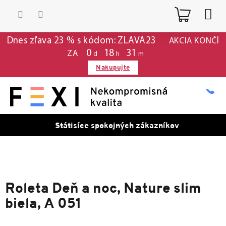
Prejsť
Nákup
na
obsah
košík
Dnes zľava 23 % s kódom: ZLAVA23
AKCIA KONČÍ
0
:
18
:
31
ZA
d
h
m
Nakupujte
Státisíce spokojných zákazníkov
Roleta Deň a noc, Nature slim
biela, A 051