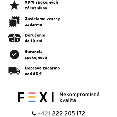
ä
99 % spokojných
t
zákazníkov
i
e
Zasielame vzorky
zadarmo
Doručenie
do 10 dní
Garancia
spokojnosti
Doprava zadarmo
nad 85 €
+421
222 205 172