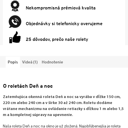
Nekompromisná prémiová kvalita
Objednávky si telefonicky overujeme
25 dôvodov, prečo naše rolety
Popis
Videá (1)
Hodnotenie
O roletách Deň a noc
Zatemňujúca okenná roleta Deň a noc sa vyrába v dĺžke 150 cm,
220 cm alebo 240 cm a v šírke 30 až 240 cm. Roletu dodáme
vrátane mechanizmu na ovládanie retiazky s dĺžkou 1 m alebo 1,5
m a kompletnej súpravy na upevnenie.
Naša roleta Deň a noc na okno je už zložená. Najobľúbenejšia je roleta