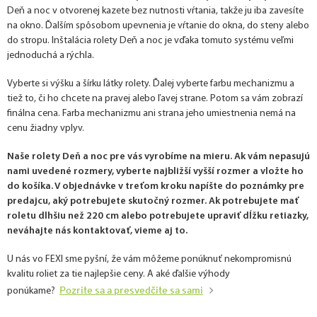
Deň a noc v otvorenej kazete bez nutnosti vŕtania, takže ju iba zavesíte
na okno. Ďalším spôsobom upevnenia je vŕtanie do okna, do steny alebo
do stropu. Inštalácia rolety Deň a noc je vďaka tomuto systému veľmi
jednoduchá a rýchla.
Vyberte si výšku a šírku látky rolety. Ďalej vyberte farbu mechanizmu a
tiež to, či ho chcete na pravej alebo ľavej strane. Potom sa vám zobrazí
finálna cena. Farba mechanizmu ani strana jeho umiestnenia nemá na
cenu žiadny vplyv.
Naše rolety Deň a noc pre vás vyrobíme na mieru. Ak vám nepasujú
nami uvedené rozmery, vyberte najbližší vyšší rozmer a vložte ho
do košíka. V objednávke v treťom kroku napíšte do poznámky pre
predajcu, aký potrebujete skutočný rozmer. Ak potrebujete mať
roletu dlhšiu než 220 cm alebo potrebujete upraviť dĺžku retiazky,
neváhajte nás kontaktovať, vieme aj to.
U nás vo FEXI sme pyšní, že vám môžeme ponúknuť nekompromisnú
kvalitu roliet za tie najlepšie ceny. A aké ďalšie výhody
Pozrite sa a presvedčite sa sami
ponúkame?