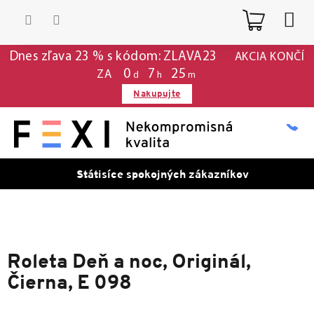
Prejsť
Nákup
na
obsah
košík
Dnes zľava 23 % s kódom: ZLAVA23
AKCIA KONČÍ
0
:
7
:
25
ZA
d
h
m
Nakupujte
Státisíce spokojných zákazníkov
Roleta Deň a noc, Originál,
Čierna, E 098