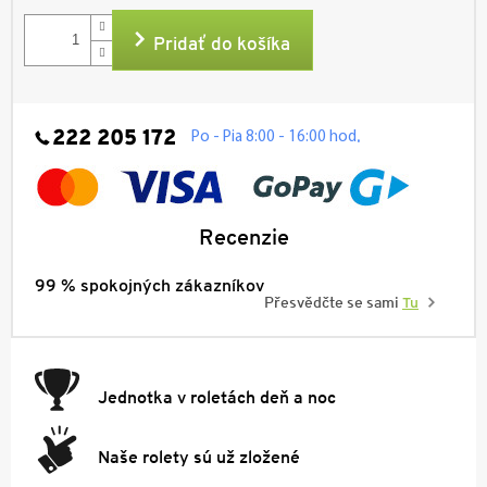
cena:
Pridať do košíka
222 205 172
.
Po - Pia 8:00 - 16:00 hod
Recenzie
99 % spokojných zákazníkov
Přesvědčte se sami
Tu
Jednotka v roletách deň a noc
Naše rolety sú už zložené