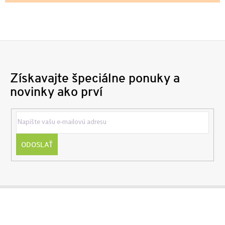
Získavajte špeciálne ponuky a
novinky ako prví
ODOSLAŤ
Z
á
p