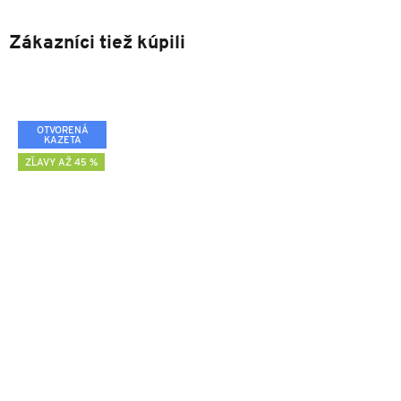
Zákazníci tiež kúpili
OTVORENÁ
KAZETA
ZĽAVY AŽ 45 %