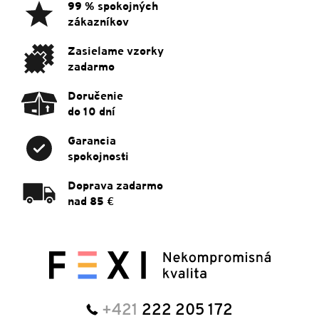
ä
99 % spokojných
t
zákazníkov
i
e
Zasielame vzorky
zadarmo
Doručenie
do 10 dní
Garancia
spokojnosti
Doprava zadarmo
nad 85 €
+421
222 205 172