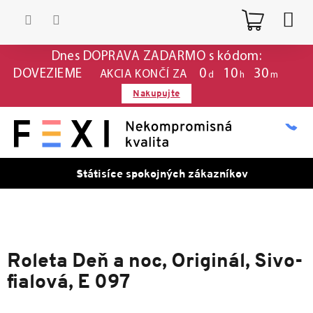
Prejsť
Nákup
na
obsah
košík
Dnes DOPRAVA ZADARMO s kódom:
0
:
10
:
30
DOVEZIEME
AKCIA KONČÍ ZA
d
h
m
Nakupujte
Státisíce spokojných zákazníkov
Roleta Deň a noc, Originál, Sivo-
fialová, E 097