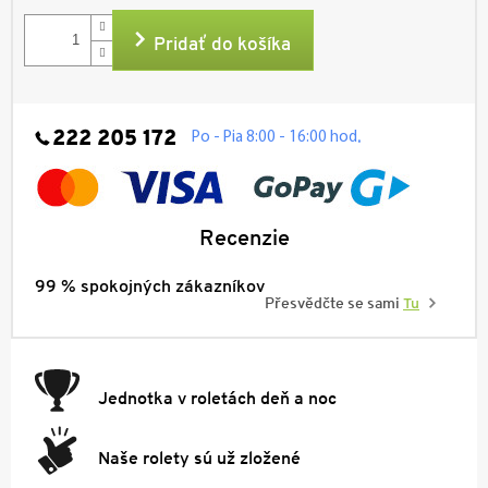
cena:
Pridať do košíka
222 205 172
.
Po - Pia 8:00 - 16:00 hod
Recenzie
99 % spokojných zákazníkov
Přesvědčte se sami
Tu
Jednotka v roletách deň a noc
Naše rolety sú už zložené