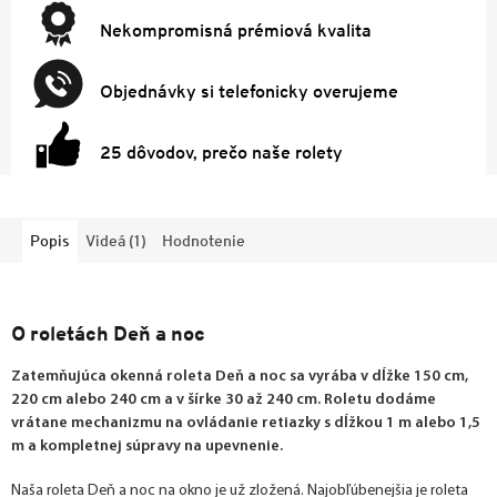
Nekompromisná prémiová kvalita
Objednávky si telefonicky overujeme
25 dôvodov, prečo naše rolety
Popis
Videá (1)
Hodnotenie
O roletách Deň a noc
Zatemňujúca okenná roleta Deň a noc sa vyrába v dĺžke 150 cm,
220 cm alebo 240 cm a v šírke 30 až 240 cm. Roletu dodáme
vrátane mechanizmu na ovládanie retiazky s dĺžkou 1 m alebo 1,5
m a kompletnej súpravy na upevnenie.
Naša roleta Deň a noc na okno je už zložená. Najobľúbenejšia je roleta