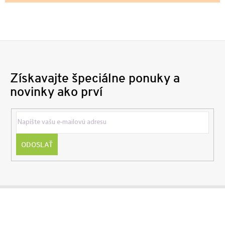
Získavajte špeciálne ponuky a
novinky ako prví
ODOSLAŤ
Z
á
p