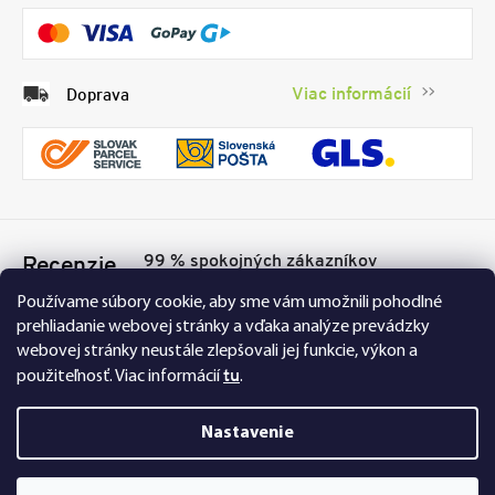
Viac informácií
Doprava
99 % spokojných zákazníkov
Recenzie
Přesvědčte se sami
Tu
Používame súbory cookie, aby sme vám umožnili pohodlné
prehliadanie webovej stránky a vďaka analýze prevádzky
webovej stránky neustále zlepšovali jej funkcie, výkon a
tu
použiteľnosť.
Viac informácií
.
Nastavenie