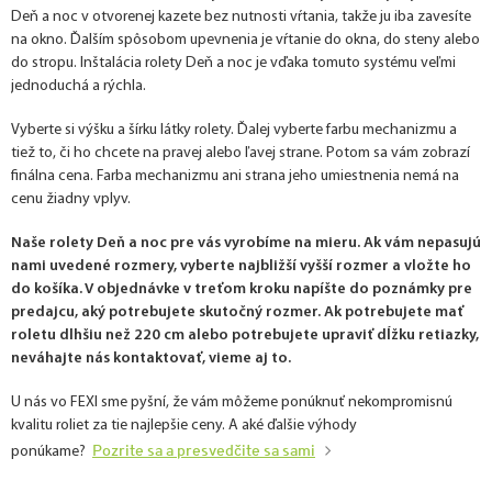
Deň a noc v otvorenej kazete bez nutnosti vŕtania, takže ju iba zavesíte
na okno. Ďalším spôsobom upevnenia je vŕtanie do okna, do steny alebo
do stropu. Inštalácia rolety Deň a noc je vďaka tomuto systému veľmi
jednoduchá a rýchla.
Vyberte si výšku a šírku látky rolety. Ďalej vyberte farbu mechanizmu a
tiež to, či ho chcete na pravej alebo ľavej strane. Potom sa vám zobrazí
finálna cena. Farba mechanizmu ani strana jeho umiestnenia nemá na
cenu žiadny vplyv.
Naše rolety Deň a noc pre vás vyrobíme na mieru. Ak vám nepasujú
nami uvedené rozmery, vyberte najbližší vyšší rozmer a vložte ho
do košíka. V objednávke v treťom kroku napíšte do poznámky pre
predajcu, aký potrebujete skutočný rozmer. Ak potrebujete mať
roletu dlhšiu než 220 cm alebo potrebujete upraviť dĺžku retiazky,
neváhajte nás kontaktovať, vieme aj to.
U nás vo FEXI sme pyšní, že vám môžeme ponúknuť nekompromisnú
kvalitu roliet za tie najlepšie ceny. A aké ďalšie výhody
Pozrite sa a presvedčite sa sami
ponúkame?