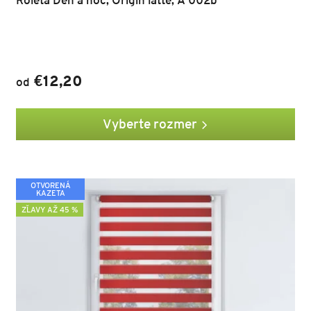
€12,20
od
Vyberte rozmer
OTVORENÁ
KAZETA
ZĽAVY AŽ 45 %