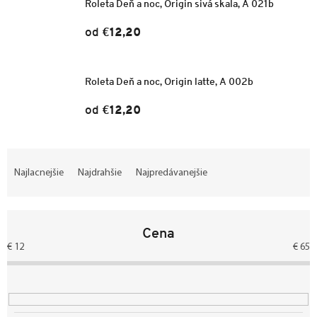
Roleta Deň a noc, Origin sivá skala, A 021b
od
€12,20
Roleta Deň a noc, Origin latte, A 002b
od
€12,20
R
a
Najlacnejšie
Najdrahšie
Najpredávanejšie
d
e
n
Cena
i
e
€
12
€
65
p
r
o
d