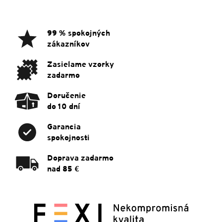
á
p
ä
99 % spokojných
t
zákazníkov
i
e
Zasielame vzorky
zadarmo
Doručenie
do 10 dní
Garancia
spokojnosti
Doprava zadarmo
nad 85 €