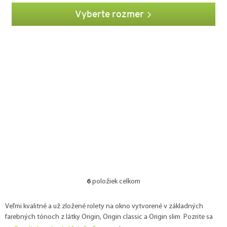
Vyberte rozmer
6
položiek celkom
O
v
l
Veľmi kvalitné a už zložené rolety na okno vytvorené v základných
á
farebných tónoch z látky Origin, Origin classic a Origin slim Pozrite sa
d