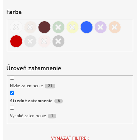
u
k
Farba
t
o
v
Úroveň zatemnenie
Nízke zatemnenie
21
Stredné zatemnenie
6
Vysoké zatemnenie
1
VYMAZAŤ FILTRE