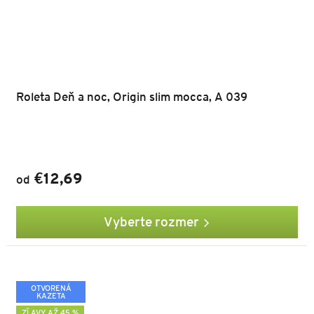
Roleta Deň a noc, Origin slim mocca, A 039
€12,69
od
Vyberte rozmer
OTVORENÁ
KAZETA
ZĽAVY AŽ 45 %