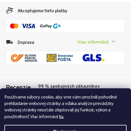
Akceptujeme tieto platby
Viac informácií
Doprava
99 % spokojných zákazníkov
Recenzie
Přesvědčte se sami
Tu
Používame súbory cookie, aby sme vám umožnili pohodlné
prehliadanie webovej stránky a vďaka analýze prevádzky
webovej stránky neustále zlepšovali jej funkcie, výkon a
tu
použiteľnosť.
Viac informácií
.