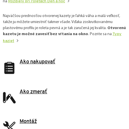
na
Rozdiely pri roletách Deň a noc
a
c
i
Najväčšou prednosťou otvorenej kazety je ľahká váha a malá veľkosť,
e
takže ju môžete umiestniť takmer všade. Vďaka zoskrutkovanému
p
plastovému profilu je roleta pevná a je tak zaručená jej kvalita.
Otvorenú
r
kazetu je možné zavesiť bez vŕtania na okno
. Pozrite sa na
Typy
v
k
kaziet
y
v
ý
Ako nakupovať
p
i
s
u
Ako zmerať
Montáž