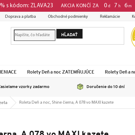
0
7
6
3 % s kódom: ZLAVA23
AKCIA KONČÍ ZA
d
h
m
Doprava a platba
Obchodné podmienky
Reklamácie
K
HĽADAŤ
TIENIACE
Rolety Deň a noc ZATEMŇUJÚCE
Rolety Deň a
asielame vzorky zadarmo
Doručenie do 10 dní
zeta
Roleta Deň a noc, Shine čierna, A 078 vo MAXI kazete
ierna, A 078 vo MAXI kazete