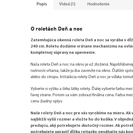
Popis
Videá (1)
Hodnotenie
O roletách Deň a noc
Zatemňujúca okenná roleta Deň a noc sa vyrába v dĺžk
240 cm. Roletu dodáme vrátane mechanizmu na ovláda
kompletnej súpravy na upevnenie.
Naša roleta Deň a noc na okno je už zložená. Najobľúbenej
nutnosti vŕtania, takže ju iba zavesíte na okno. Ďalším sp
alebo do stropu. Inštalácia rolety Deň a noc je vďaka tom
Vyberte si výšku a šírku látky rolety. Ďalej vyberte farbu m
ľavej strane. Potom sa vám zobrazí finálna cena. Farba m
cenu žiadny vplyv.
Naše rolety Deň a noc pre vás vyrobíme na mieru. Ak
najbližší vyšší rozmer a vložte ho do košíka. V obje
predajcu, aký potrebujete skutočný rozmer. Ak potre
potrebujete upraviť dĺžku retiazky, neváhajte nás kon