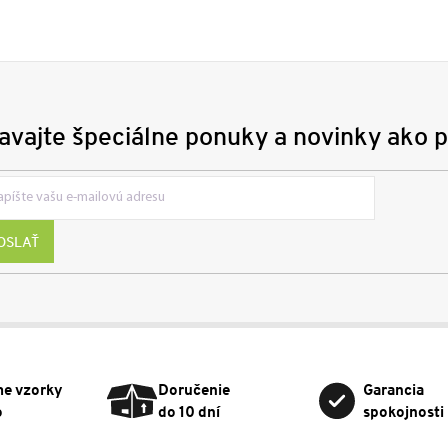
avajte špeciálne ponuky a novinky ako p
OSLAŤ
me vzorky
Doručenie
Garancia
o
do 10 dní
spokojnosti