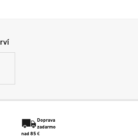
rví
Doprava
zadarmo
nad 85 €