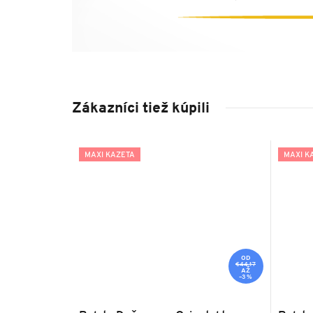
Zákazníci tiež kúpili
MAXI KAZETA
MAXI K
OD
€44,17
AŽ
–3 %