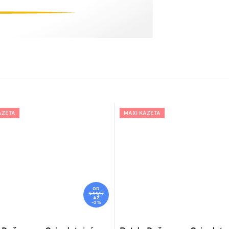
AZETA
MAXI KAZETA
OD
€44,17
AŽ
–3 %