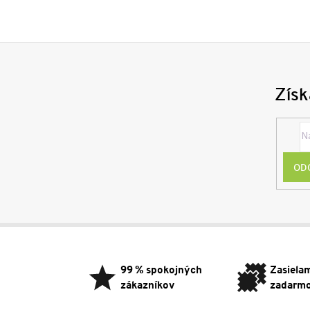
Získ
OD
Z
á
p
99 % spokojných
Zasiela
ä
zákazníkov
zadarm
t