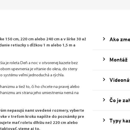
Ako zme
e 150 cm, 220 cm alebo 240 cm a v šírke 30 až
nie retiazky s dĺžkou 1 m alebo 1,5 m a
Montáž
šia je roleta Deň a noc v otvorenej kazete bez
ôsobom upevnenia je vŕtanie do okna, do steny
uto systému veľmi jednoduchá a rýchla.
Videoná
echanizmu a tiež to, či ho chcete na pravej alebo
echanizmu ani strana jeho umiestnenia nemá na
Čo je za
 vám nepasujú nami uvedené rozmery, vyberte
dnávke v treťom kroku napíšte do poznámky pre
Typy kaz
bujete mať roletu dlhšiu než 220 cm alebo
taktovať, vieme aj to.