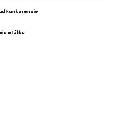
 od konkurencie
ie o látke