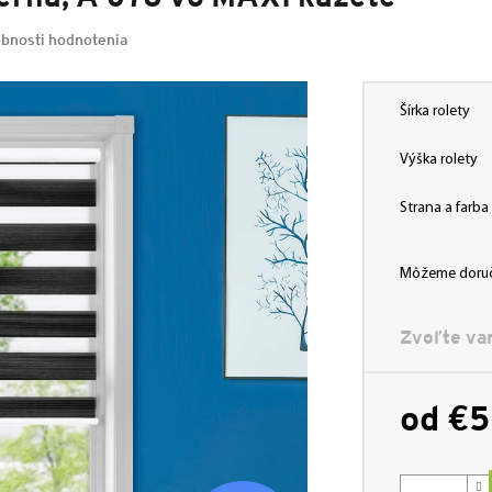
bnosti hodnotenia
Šírka rolety
Výška rolety
Strana a farb
Môžeme doruč
Zvoľte var
od
€5
Jednotková
cena: