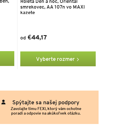
eben,
Roleta Deň a noc, Oriental
smrekovec, AA 107n vo MAXI
kazete
€44,17
od
Vyberte rozmer
Spýtajte sa našej podpory
Zavolajte tímu FEXI, ktorý vám ochotne
poradí a odpovie na akúkoľvek otázku.