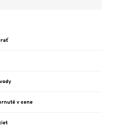
rať
vody
hrnuté v cene
iet