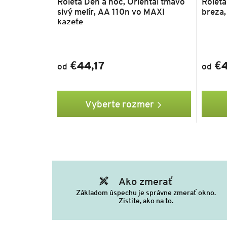
Roleta Deň a noc, Oriental tmavo
Roleta
sivý melír, AA 110n vo MAXI
breza,
kazete
€44,17
€4
od
od
Vyberte rozmer
Ako zmerať
Základom úspechu je správne zmerať okno.
Zistite, ako na to.