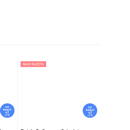
MAXI KAZETA
OD
OD
€44,17
€44,17
AŽ
AŽ
–3 %
–3 %