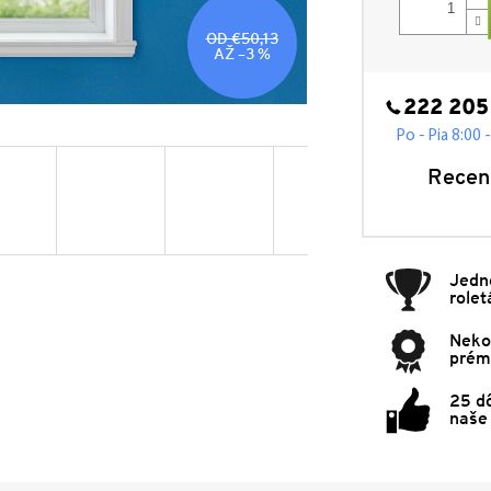
OD €50,13
AŽ –3 %
222 205
Po - Pia 8:00 
Recen
Jedn
rolet
Neko
prémi
25 d
naše 