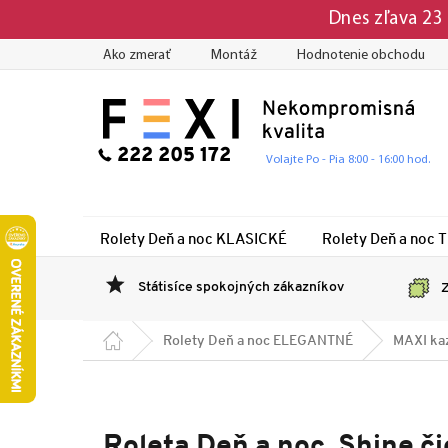
Prejsť
Dnes zľava 2
na
obsah
Ako zmerať
Montáž
Hodnotenie obchodu
222 205 172
Volajte Po - Pia 8:00 - 16:00 hod.
Rolety Deň a noc KLASICKÉ
Rolety Deň a noc 
Státisíce spokojných zákazníkov
Z
Domov
Rolety Deň a noc ELEGANTNÉ
MAXI ka
Roleta Deň a noc, Shine č