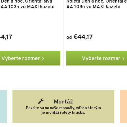
 Deň a noc, Oriental sivá
Roleta Deň a noc, Oriental 
 AA 103n vo MAXI kazete
AA 109n vo MAXI kazete
4,17
€44,17
od
Vyberte rozmer
Vyberte rozmer
Montáž
Pozrite sa na naše manuály, vďaka ktorým
je montáž rolety hračka.