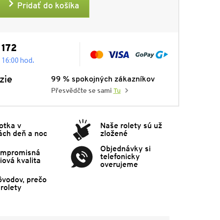
Pridať do košíka
 172
.
- 16:00 hod
zie
99 % spokojných zákazníkov
Přesvědčte se sami
Tu
otka v
Naše rolety sú už
ách deň a noc
zložené
Objednávky si
mpromisná
telefonicky
ová kvalita
overujeme
ôvodov, prečo
rolety