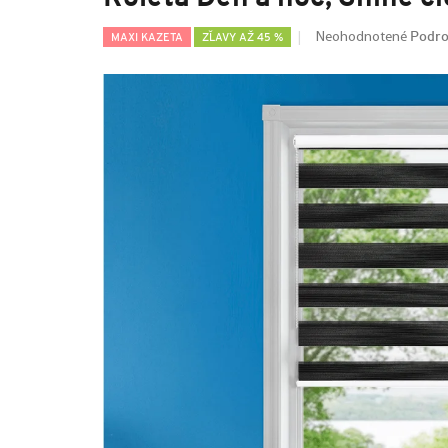
Podro
Neohodnotené
MAXI KAZETA
ZĽAVY AŽ 45 %