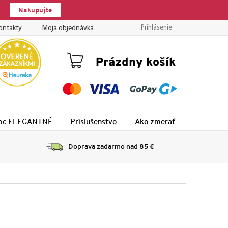
Nakupujte
ontakty
Moja objednávka
Prihlásenie
Nákupný
Prázdny košík
košík
 noc ELEGANTNÉ
Príslušenstvo
Ako zmerať
Montáž
Doprava zadarmo nad 85 €