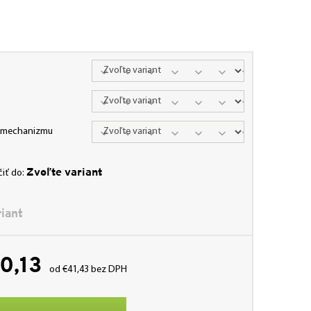
a mechanizmu
Zvoľte variant
iť do:
iant
0,13
od
€41,43
bez DPH