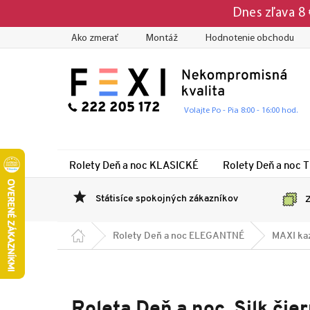
Prejsť
Dnes zľava 8
na
obsah
Ako zmerať
Montáž
Hodnotenie obchodu
222 205 172
Volajte Po - Pia 8:00 - 16:00 hod.
Rolety Deň a noc KLASICKÉ
Rolety Deň a noc 
Státisíce spokojných zákazníkov
Z
Domov
Rolety Deň a noc ELEGANTNÉ
MAXI ka
Roleta Deň a noc, Silk či