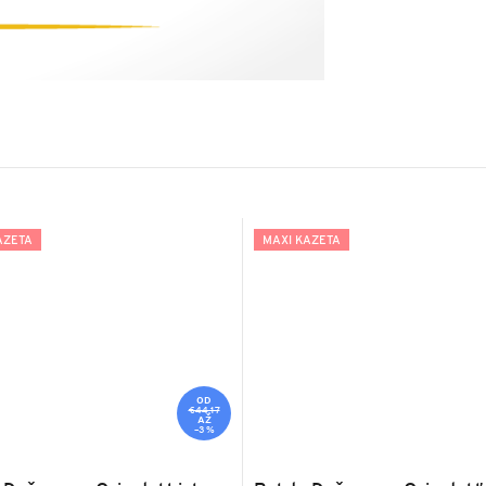
AZETA
MAXI KAZETA
OD
€44,17
AŽ
–3 %