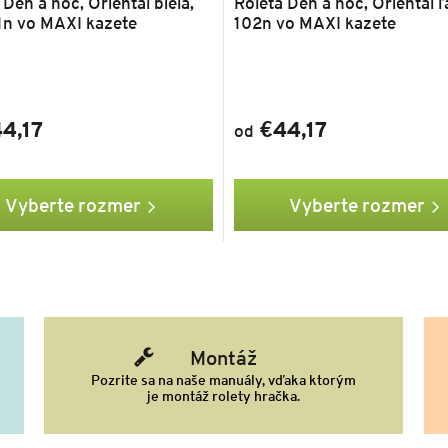
 Deň a noc, Oriental biela,
Roleta Deň a noc, Oriental 
1n vo MAXI kazete
102n vo MAXI kazete
4,17
€44,17
od
Vyberte rozmer
Vyberte rozmer
Montáž
Pozrite sa na naše manuály, vďaka ktorým
je montáž rolety hračka.