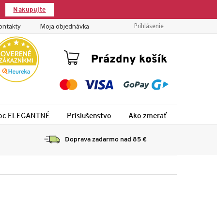
Nakupujte
ontakty
Moja objednávka
Prihlásenie
Nákupný
Prázdny košík
košík
 noc ELEGANTNÉ
Príslušenstvo
Ako zmerať
Montáž
Doprava zadarmo nad 85 €