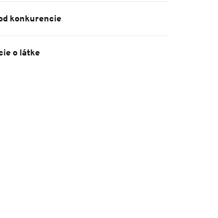
 od konkurencie
ie o látke