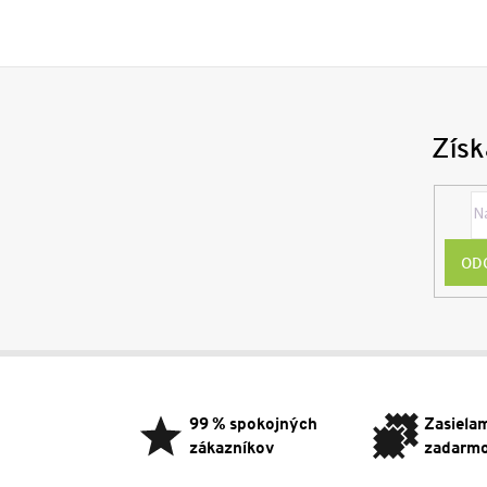
Získ
OD
Z
á
p
99 % spokojných
Zasiela
ä
zákazníkov
zadarm
t