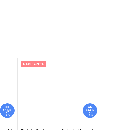
MAXI KAZETA
OD
OD
€44,17
€44,17
AŽ
AŽ
–3 %
–3 %