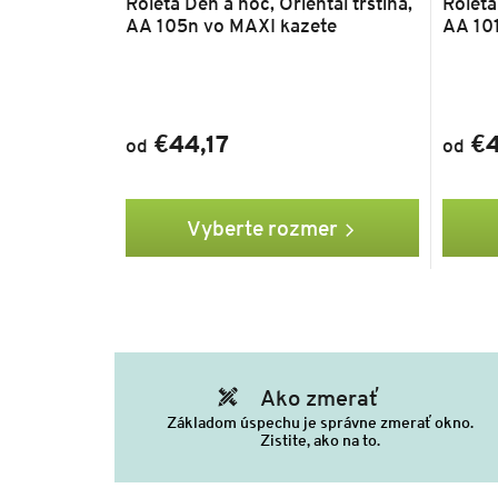
Roleta Deň a noc, Oriental trstina,
Roleta
AA 105n vo MAXI kazete
AA 10
€44,17
€4
od
od
Vyberte rozmer
Ako zmerať
Základom úspechu je správne zmerať okno.
Zistite, ako na to.