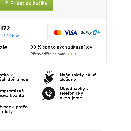
Pridať do košíka
 172
.
- 16:00 hod
zie
99 % spokojných zákazníkov
Přesvědčte se sami
Tu
otka v
Naše rolety sú už
ách deň a noc
zložené
Objednávky si
mpromisná
telefonicky
ová kvalita
overujeme
ôvodov, prečo
rolety