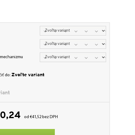
a mechanizmu
Zvoľte variant
iť do:
iant
0,24
od
€41,52
bez DPH