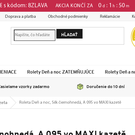
0
1
50
 € s kódom: 8ZLAVA
AKCIA KONČÍ ZA
d
h
m
Doprava a platba
Obchodné podmienky
Reklamácie
K
HĽADAŤ
TIENIACE
Rolety Deň a noc ZATEMŇUJÚCE
Rolety Deň a
asielame vzorky zadarmo
Doručenie do 10 dní
zeta
Roleta Deň a noc, Silk čiernohnedá, A 095 vo MAXI kazetě
ernohnedá, A 095 vo MAXI kazetě