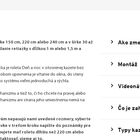
Ako zme
e 150 cm, 220 cm alebo 240 cm a v šírke 30 až
nie retiazky s dĺžkou 1 m alebo 1,5 m a
Montáž
šia je roleta Deň a noc v otvorenej kazete bez
ôsobom upevnenia je vŕtanie do okna, do steny
uto systému veľmi jednoduchá a rýchla.
Videoná
echanizmu a tiež to, či ho chcete na pravej alebo
echanizmu ani strana jeho umiestnenia nemá na
Čo je za
 vám nepasujú nami uvedené rozmery, vyberte
dnávke v treťom kroku napíšte do poznámky pre
Typy kaz
bujete mať roletu dlhšiu než 220 cm alebo
taktovať, vieme aj to.