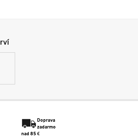
rví
Doprava
zadarmo
nad 85 €