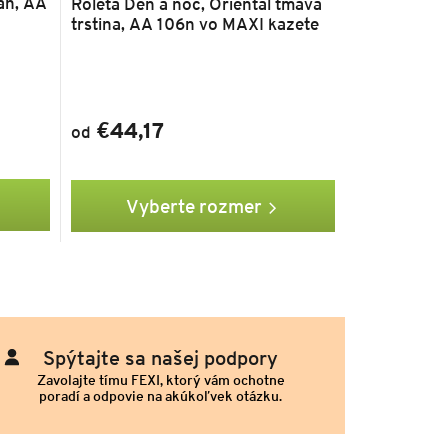
ľan, AA
Roleta Deň a noc, Oriental tmavá
trstina, AA 106n vo MAXI kazete
€44,17
od
Vyberte rozmer
Spýtajte sa našej podpory
Zavolajte tímu FEXI, ktorý vám ochotne
poradí a odpovie na akúkoľvek otázku.