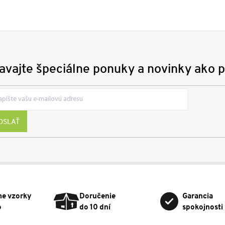
avajte špeciálne ponuky a novinky ako p
OSLAŤ
me vzorky
Doručenie
Garancia
o
do 10 dní
spokojnosti