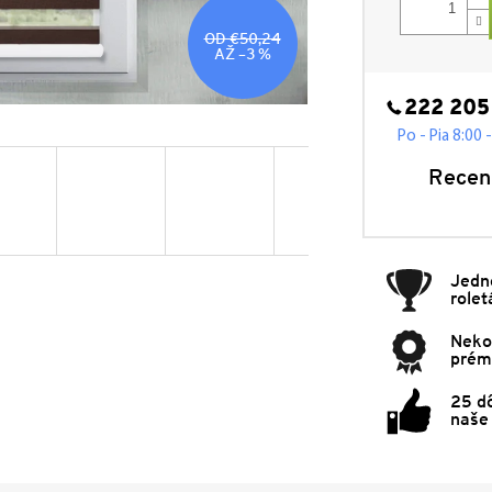
OD €50,24
AŽ –3 %
222 205
Po - Pia 8:00 
Recen
Jedn
rolet
Neko
prémi
25 d
naše 