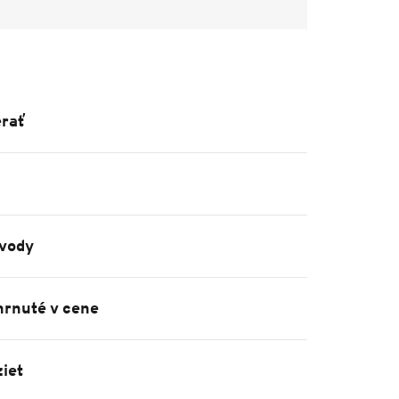
rať
vody
hrnuté v cene
iet