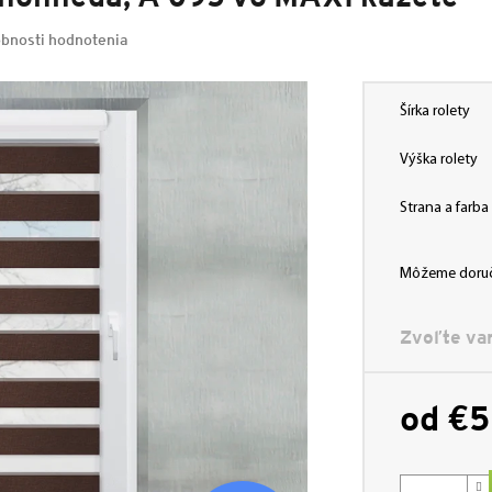
bnosti hodnotenia
Šírka rolety
Výška rolety
Strana a farb
Môžeme doruč
Zvoľte var
od
€5
Jednotková
cena: