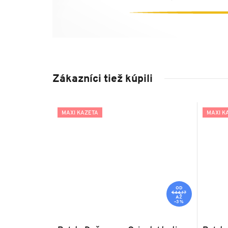
Zákazníci tiež kúpili
MAXI KAZETA
MAXI K
OD
€44,17
AŽ
–3 %