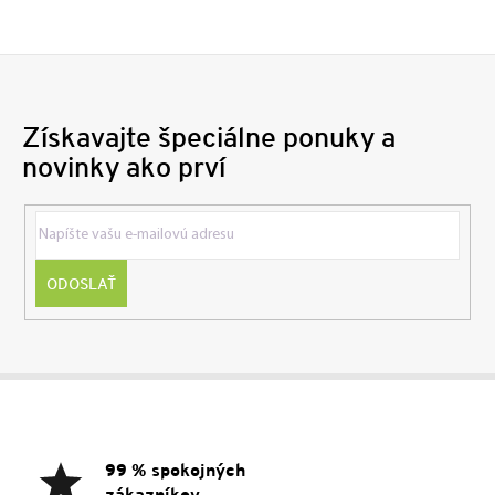
Získavajte špeciálne ponuky a
novinky ako prví
ODOSLAŤ
Z
á
p
ä
99 % spokojných
t
zákazníkov