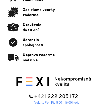
i
e
Zasielame vzorky
zadarmo
Doručenie
do 10 dní
Garancia
spokojnosti
Doprava zadarmo
nad 85 €
+421
222 205 172
Volajte Po - Pia 8:00 - 16:00 hod.