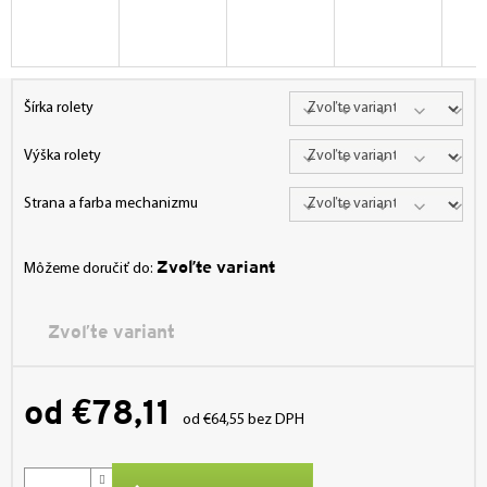
Šírka rolety
Výška rolety
Strana a farba mechanizmu
Zvoľte variant
Môžeme doručiť do:
Zvoľte variant
od
€78,11
od
€64,55
bez DPH
Jednotková
cena: