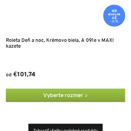
OD
€101,74
AŽ
–5 %
Roleta Deň a noc, Krémovo biela, A 091e v MAXI
kazete
€101,74
od
Vyberte rozmer
Zobraziť všetky podobné produkty