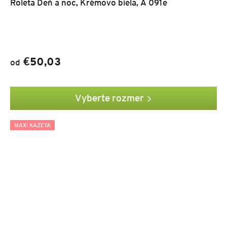
Roleta Deň a noc, Krémovo biela, A 091e
€50,03
od
Vyberte rozmer
MAXI KAZETA