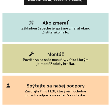
Ako zmerať
Základom úspechu je správne zmerať okno.
Zistite, ako na to.
Montáž
Pozrite sa na naše manuály, vďaka ktorým
je montáž rolety hračka.
Spýtajte sa našej podpory
Zavolajte tímu FEXI, ktorý vám ochotne
poradí a odpovie na akúkoľvek otázku.