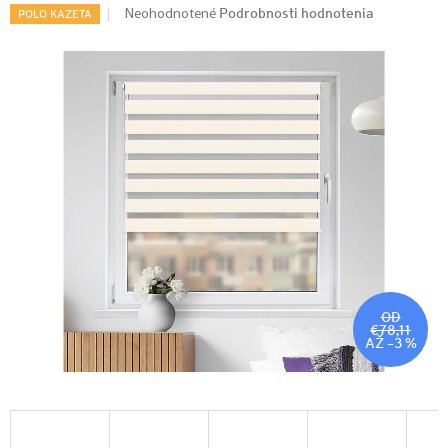
Podrobnosti hodnotenia
Neohodnotené
POLO KAZETA
OD
€78,11
AŽ –3 %