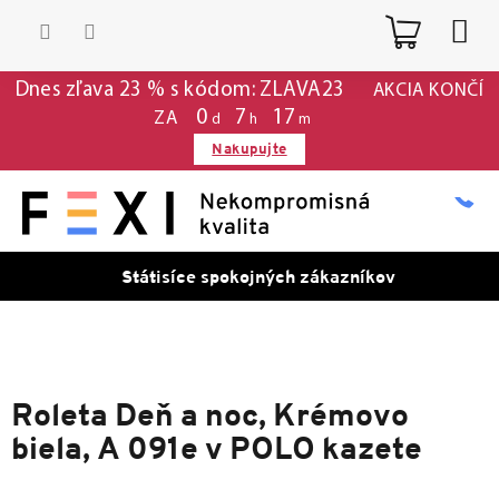
Prejsť
Nákup
na
obsah
košík
Dnes zľava 23 % s kódom: ZLAVA23
AKCIA KONČÍ
0
7
17
ZA
d
h
m
Nakupujte
Státisíce spokojných zákazníkov
Roleta Deň a noc, Krémovo
biela, A 091e v POLO kazete