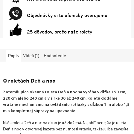
Objednávky si telefonicky overujeme
25 dôvodov, prečo naše rolety
Popis
Videá (1)
Hodnotenie
O roletách Deň a noc
Zatemňujúca okenná roleta Deň a noc sa vyrába v dĺžke 150 cm,
220 cm alebo 240 cm a v šírke 30 až 240 cm. Roletu dodáme
vrátane mechanizmu na ovládanie retiazky s dĺžkou 1 m alebo 1,5
m a kompletnej súpravy na upevnenie.
Naša roleta Deň a noc na okno je už zložená. Najobľúbenejšia je roleta
Deň a noc v otvorenej kazete bez nutnosti vŕtania, takže ju iba zavesíte