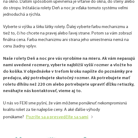
na okno. Ďalším spôsobom upevnenia je vŕtanie do okna, do steny alebo
do stropu. Inštalácia rolety Deň a noc je vďaka tomuto systému veľmi
jednoduchá a rýchla.
Vyberte si výšku a šírku látky rolety. Ďalej vyberte farbu mechanizmu a
tiež to, či ho chcete na pravej alebo ľavej strane. Potom sa vám zobrazí
finálna cena. Farba mechanizmu ani strana jeho umiestnenia nemá na
cenu žiadny vplyv.
Naše rolety Deň a noc pre vás vyrobíme na mieru. Ak vám nepasujú
nami uvedené rozmery, vyberte najbližší vyšší rozmer a vložte ho
do košíka. V objednávke v treťom kroku napíšte do poznámky pre
predajcu, aký potrebujete skutočný rozmer. Ak potrebujete mať
roletu dlhšiu než 220 cm alebo potrebujete upraviť dĺžku retiazky,
neváhajte nás kontaktovať, vieme aj to.
U nás vo FEXI sme pyšní, že vám môžeme ponúknuť nekompromisnú
kvalitu roliet za tie najlepšie ceny. A aké ďalšie výhody
Pozrite sa a presvedčite sa sami
ponúkame?