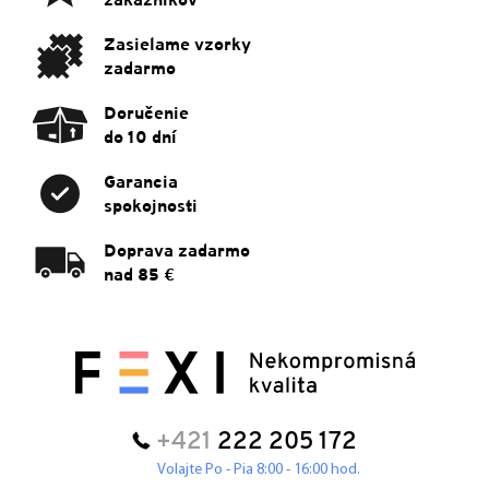
i
e
Zasielame vzorky
zadarmo
Doručenie
do 10 dní
Garancia
spokojnosti
Doprava zadarmo
nad 85 €
+421
222 205 172
Volajte Po - Pia 8:00 - 16:00 hod.