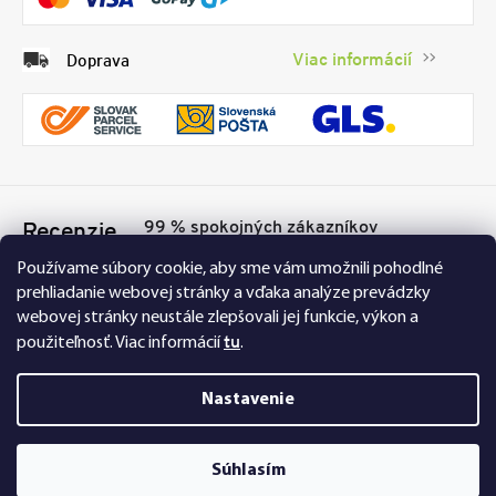
Viac informácií
Doprava
99 % spokojných zákazníkov
Recenzie
Přesvědčte se sami
Tu
Používame súbory cookie, aby sme vám umožnili pohodlné
prehliadanie webovej stránky a vďaka analýze prevádzky
webovej stránky neustále zlepšovali jej funkcie, výkon a
tu
použiteľnosť.
Viac informácií
.
Nastavenie
Nakupujte na FEXI bezpečne a bez obáv. Vďaka
Súhlasím
HTTPS protokolu sú vaše citlivé dáta úplne v