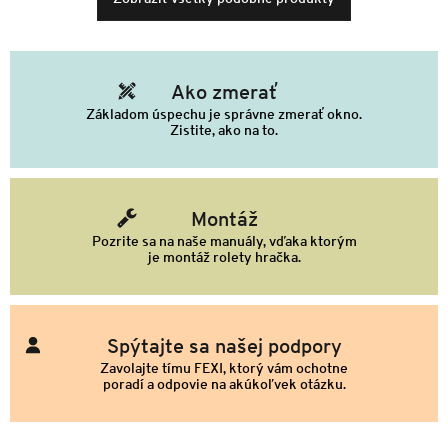
Ako zmerať
Základom úspechu je správne zmerať okno.
Zistite, ako na to.
Montáž
Pozrite sa na naše manuály, vďaka ktorým
je montáž rolety hračka.
Spýtajte sa našej podpory
Zavolajte tímu FEXI, ktorý vám ochotne
poradí a odpovie na akúkoľvek otázku.