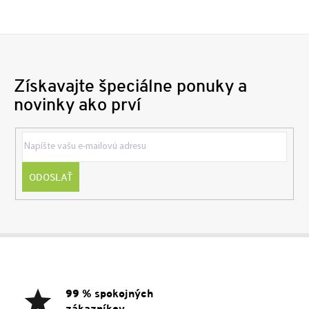
Získavajte špeciálne ponuky a
novinky ako prví
ODOSLAŤ
Z
á
p
ä
99 % spokojných
t
zákazníkov