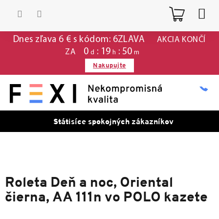
Prejsť
Nákup
na
obsah
košík
Dnes zľava 6 € s kódom: 6ZLAVA
AKCIA KONČÍ
0
:
19
:
50
ZA
d
h
m
Nakupujte
Státisíce spokojných zákazníkov
Roleta Deň a noc, Oriental
čierna, AA 111n vo POLO kazete