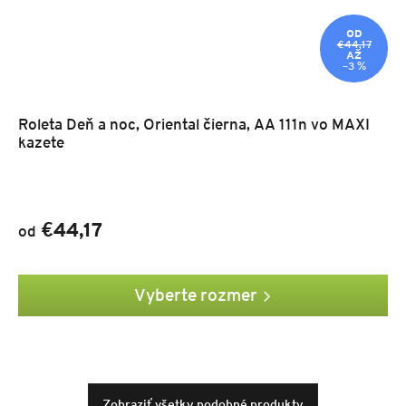
OD
€44,17
AŽ
–3 %
Roleta Deň a noc, Oriental čierna, AA 111n vo MAXI
kazete
€44,17
od
Vyberte rozmer
Zobraziť všetky podobné produkty