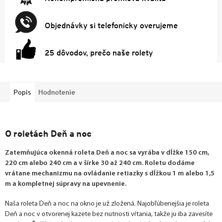
Objednávky si telefonicky overujeme
25 dôvodov, prečo naše rolety
Popis
Hodnotenie
O roletách Deň a noc
Zatemňujúca okenná roleta Deň a noc sa vyrába v dĺžke 150 cm,
220 cm alebo 240 cm a v šírke 30 až 240 cm. Roletu dodáme
vrátane mechanizmu na ovládanie retiazky s dĺžkou 1 m alebo 1,5
m a kompletnej súpravy na upevnenie.
Naša roleta Deň a noc na okno je už zložená. Najobľúbenejšia je roleta
Deň a noc v otvorenej kazete bez nutnosti vŕtania, takže ju iba zavesíte