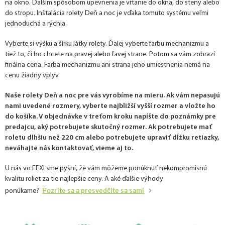
na okno. Ďalším spôsobom upevnenia je vŕtanie do okna, do steny alebo
do stropu. Inštalácia rolety Deň a noc je vďaka tomuto systému veľmi
jednoduchá a rýchla.
Vyberte si výšku a šírku látky rolety. Ďalej vyberte farbu mechanizmu a
tiež to, či ho chcete na pravej alebo ľavej strane. Potom sa vám zobrazí
finálna cena. Farba mechanizmu ani strana jeho umiestnenia nemá na
cenu žiadny vplyv.
Naše rolety Deň a noc pre vás vyrobíme na mieru. Ak vám nepasujú
nami uvedené rozmery, vyberte najbližší vyšší rozmer a vložte ho
do košíka. V objednávke v treťom kroku napíšte do poznámky pre
predajcu, aký potrebujete skutočný rozmer. Ak potrebujete mať
roletu dlhšiu než 220 cm alebo potrebujete upraviť dĺžku retiazky,
neváhajte nás kontaktovať, vieme aj to.
U nás vo FEXI sme pyšní, že vám môžeme ponúknuť nekompromisnú
kvalitu roliet za tie najlepšie ceny. A aké ďalšie výhody
Pozrite sa a presvedčite sa sami
ponúkame?