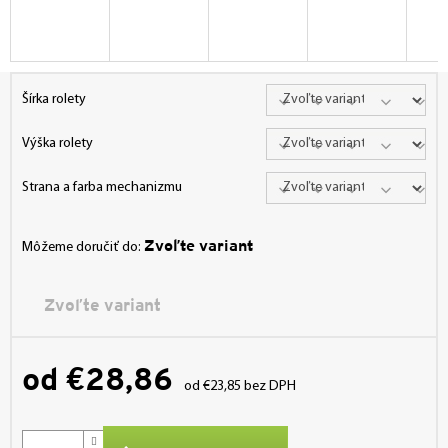
Šírka rolety
Výška rolety
Strana a farba mechanizmu
Zvoľte variant
Môžeme doručiť do:
Zvoľte variant
od
€28,86
od
€23,85
bez DPH
Jednotková
cena: