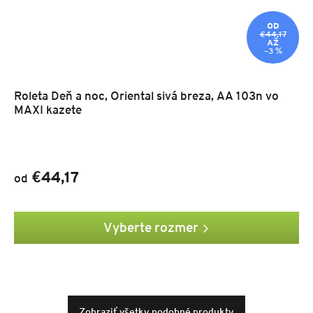
OD
€44,17
AŽ
–3 %
Roleta Deň a noc, Oriental sivá breza, AA 103n vo
MAXI kazete
€44,17
od
Vyberte rozmer
Zobraziť všetky podobné produkty