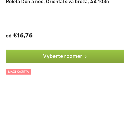
Roleta Deň a noc, Oriental sivá breza, AA 103n
€16,76
od
Vyberte rozmer
MAXI KAZETA