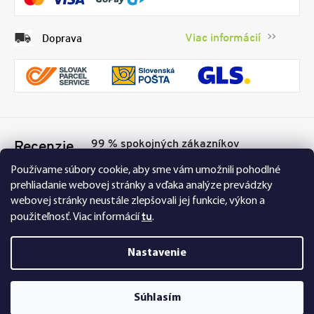
Viac informácií
Doprava
99 % spokojných zákazníkov
Recenzie
Přesvědčte se sami
Tu
Používame súbory cookie, aby sme vám umožnili pohodlné
prehliadanie webovej stránky a vďaka analýze prevádzky
webovej stránky neustále zlepšovali jej funkcie, výkon a
tu
použiteľnosť.
Viac informácií
.
Nastavenie
Nakupujte na FEXI bezpečne a bez obáv. Vďaka
Súhlasím
HTTPS protokolu sú vaše citlivé dáta úplne v