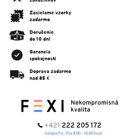
i
e
Zasielame vzorky
zadarmo
Doručenie
do 10 dní
Garancia
spokojnosti
Doprava zadarmo
nad 85 €
+421
222 205 172
Volajte Po - Pia 8:00 - 16:00 hod.