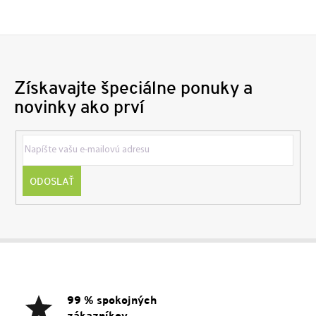
Získavajte špeciálne ponuky a
novinky ako prví
ODOSLAŤ
Z
á
p
ä
99 % spokojných
t
zákazníkov