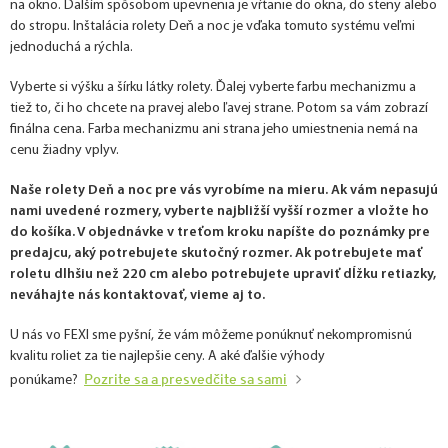
na okno. Ďalším spôsobom upevnenia je vŕtanie do okna, do steny alebo
do stropu. Inštalácia rolety Deň a noc je vďaka tomuto systému veľmi
jednoduchá a rýchla.
Vyberte si výšku a šírku látky rolety. Ďalej vyberte farbu mechanizmu a
tiež to, či ho chcete na pravej alebo ľavej strane. Potom sa vám zobrazí
finálna cena. Farba mechanizmu ani strana jeho umiestnenia nemá na
cenu žiadny vplyv.
Naše rolety Deň a noc pre vás vyrobíme na mieru. Ak vám nepasujú
nami uvedené rozmery, vyberte najbližší vyšší rozmer a vložte ho
do košíka. V objednávke v treťom kroku napíšte do poznámky pre
predajcu, aký potrebujete skutočný rozmer. Ak potrebujete mať
roletu dlhšiu než 220 cm alebo potrebujete upraviť dĺžku retiazky,
neváhajte nás kontaktovať, vieme aj to.
U nás vo FEXI sme pyšní, že vám môžeme ponúknuť nekompromisnú
kvalitu roliet za tie najlepšie ceny. A aké ďalšie výhody
Pozrite sa a presvedčite sa sami
ponúkame?