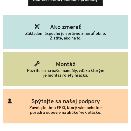
Ako zmerať
Základom úspechu je správne zmerať okno.
Zistite, ako na to.
Montáž
Pozrite sa na naše manuály, vďaka ktorým
je montáž rolety hračka.
Spýtajte sa našej podpory
Zavolajte tímu FEXI, ktorý vám ochotne
poradí a odpovie na akúkoľvek otázku.