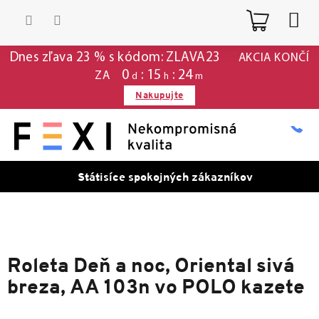
Prejsť
Nákup
na
obsah
košík
Dnes zľava 23 % s kódom: ZLAVA23
AKCIA KONČÍ
0
:
15
:
24
ZA
d
h
m
Nakupujte
Státisíce spokojných zákazníkov
Roleta Deň a noc, Oriental sivá
breza, AA 103n vo POLO kazete