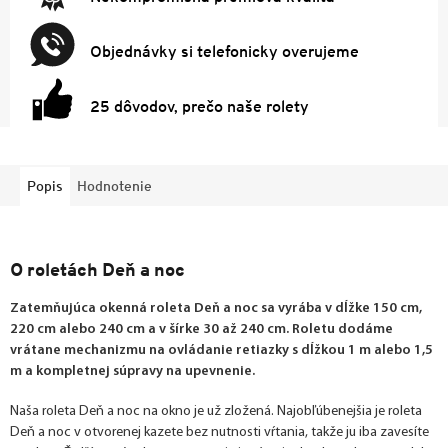
Objednávky si telefonicky overujeme
25 dôvodov, prečo naše rolety
Popis
Hodnotenie
O roletách Deň a noc
Zatemňujúca okenná roleta Deň a noc sa vyrába v dĺžke 150 cm,
220 cm alebo 240 cm a v šírke 30 až 240 cm. Roletu dodáme
vrátane mechanizmu na ovládanie retiazky s dĺžkou 1 m alebo 1,5
m a kompletnej súpravy na upevnenie.
Naša roleta Deň a noc na okno je už zložená. Najobľúbenejšia je roleta
Deň a noc v otvorenej kazete bez nutnosti vŕtania, takže ju iba zavesíte