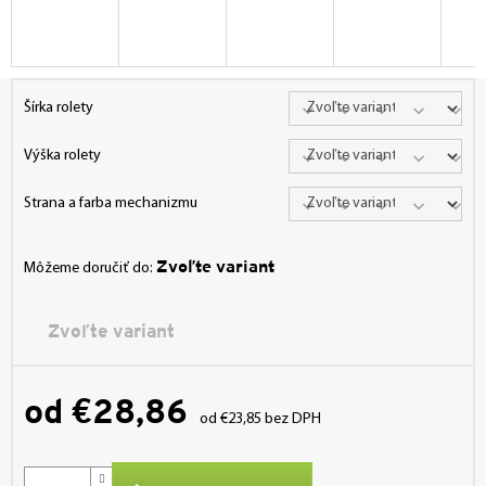
Šírka rolety
Výška rolety
Strana a farba mechanizmu
Zvoľte variant
Môžeme doručiť do:
Zvoľte variant
od
€28,86
od
€23,85
bez DPH
Jednotková
cena: