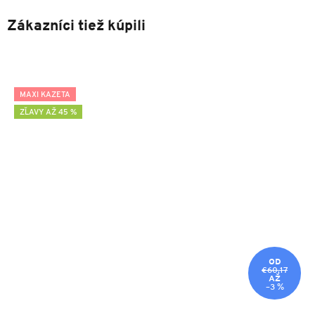
Zákazníci tiež kúpili
MAXI KAZETA
ZĽAVY AŽ 45 %
OD
€60,17
AŽ
–3 %