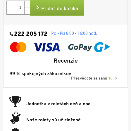
cena:
Pridať do košíka
222 205 172
.
Po - Pia 8:00 - 16:00 hod
Recenzie
99 % spokojných zákazníkov
Přesvědčte se sami
Tu
Jednotka v roletách deň a noc
Naše rolety sú už zložené