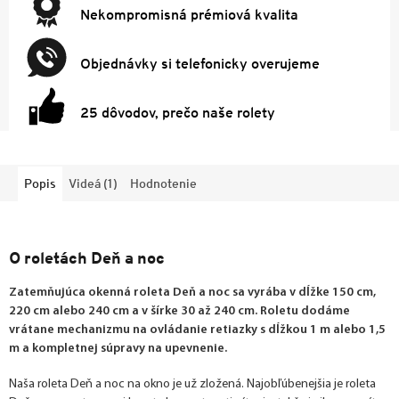
Nekompromisná prémiová kvalita
Objednávky si telefonicky overujeme
25 dôvodov, prečo naše rolety
Popis
Videá (1)
Hodnotenie
O roletách Deň a noc
Zatemňujúca okenná roleta Deň a noc sa vyrába v dĺžke 150 cm,
220 cm alebo 240 cm a v šírke 30 až 240 cm. Roletu dodáme
vrátane mechanizmu na ovládanie retiazky s dĺžkou 1 m alebo 1,5
m a kompletnej súpravy na upevnenie.
Naša roleta Deň a noc na okno je už zložená. Najobľúbenejšia je roleta