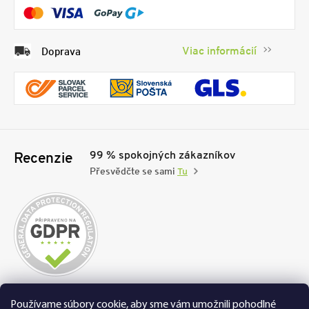
Viac informácií
Doprava
99 % spokojných zákazníkov
Recenzie
Přesvědčte se sami
Tu
Nakupujte na FEXI bezpečne a bez obáv. Vďaka
Používame súbory cookie, aby sme vám umožnili pohodlné