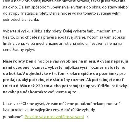
Deň a noc v otvorenej kazete bez nutnosti vŕtania, takže ju iba zavesíte
na okno. Ďalším spôsobom upevnenia je vŕtanie do okna, do steny alebo
do stropu. Inštalácia rolety Deň a noc je vďaka tomuto systému veľmi
jednoduchá a rýchla.
Vyberte si výšku a šírku látky rolety. Ďalej vyberte farbu mechanizmu a
tiež to, či ho chcete na pravej alebo ľavej strane. Potom sa vám zobrazí
finálna cena. Farba mechanizmu ani strana jeho umiestnenia nemá na
cenu žiadny vplyv.
Naše rolety Deň a noc pre vás vyrobíme na mieru. Ak vám nepasujú
nami uvedené rozmery, vyberte najbližší vyšší rozmer a vložte ho
do košíka. V objednávke v treťom kroku napíšte do poznámky pre
predajcu, aký potrebujete skutočný rozmer. Ak potrebujete mať
roletu dlhšiu než 220 cm alebo potrebujete upraviť dĺžku retiazky,
neváhajte nás kontaktovať, vieme aj to.
U nás vo FEXI sme pyšní, že vám môžeme ponúknuť nekompromisnú
kvalitu roliet za tie najlepšie ceny. A aké ďalšie výhody
Pozrite sa a presvedčite sa sami
ponúkame?