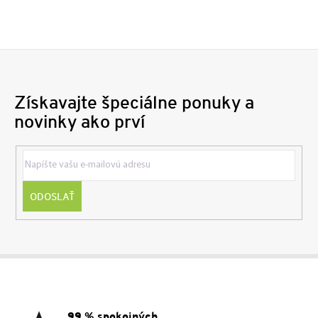
Získavajte špeciálne ponuky a
novinky ako prví
ODOSLAŤ
Z
á
p
ä
99 % spokojných