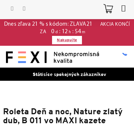
Prejsť
Nákup
na
obsah
košík
Dnes zľava 21 % s kódom: ZLAVA21
AKCIA KONČÍ
0
12
54
ZA
d
h
m
Nakupujte
Státisíce spokojných zákazníkov
Roleta Deň a noc, Nature zlatý
dub, B 011 vo MAXI kazete