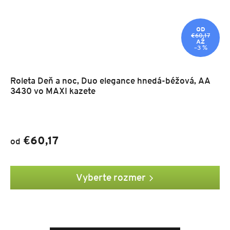
OD
€60,17
AŽ
–3 %
Roleta Deň a noc, Duo elegance hnedá-béžová, AA
3430 vo MAXI kazete
€60,17
od
Vyberte rozmer