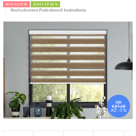
MAXI KAZETA
ZĽAVY AŽ 45 %
Podrobnosti hodnotenia
Neohodnotené
OD
€47,68
AŽ –3 %