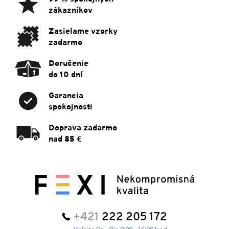
t
zákazníkov
i
e
Zasielame vzorky
zadarmo
Doručenie
do 10 dní
Garancia
spokojnosti
Doprava zadarmo
nad 85 €
+421
222 205 172