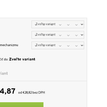
a mechanizmu
Zvoľte variant
iť do:
iant
4,87
od
€28,82
bez DPH