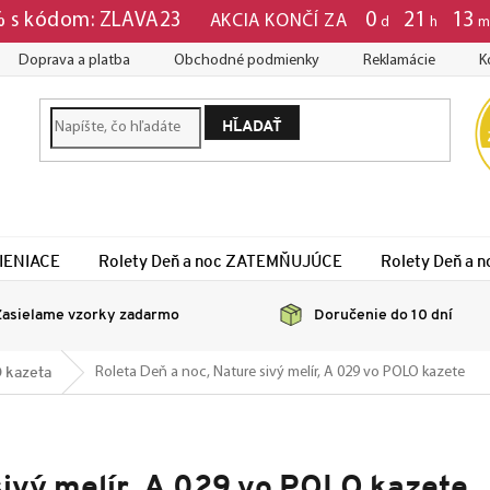
0
:
21
:
13
 % s kódom: ZLAVA23
AKCIA KONČÍ ZA
d
h
Doprava a platba
Obchodné podmienky
Reklamácie
K
HĽADAŤ
TIENIACE
Rolety Deň a noc ZATEMŇUJÚCE
Rolety Deň a
asielame vzorky zadarmo
Doručenie do 10 dní
 kazeta
Roleta Deň a noc, Nature sivý melír, A 029 vo POLO kazete
sivý melír, A 029 vo POLO kazete