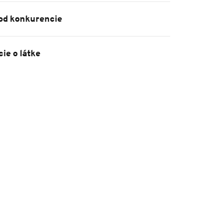
 od konkurencie
ie o látke