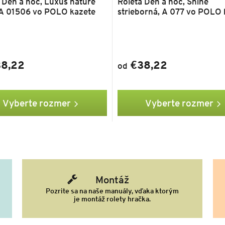
 Deň a noc, Luxus nature
Roleta Deň a noc, Shine
 A 01506 vo POLO kazete
strieborná, A 077 vo POLO 
8,22
€38,22
od
Vyberte rozmer
Vyberte rozmer
Montáž
Pozrite sa na naše manuály, vďaka ktorým
je montáž rolety hračka.