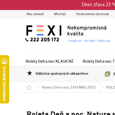
Prejsť
Dnes zľava 23
na
obsah
Ako zmerať
Montáž
Hodnotenie obchodu
222 205 172
Volajte Po - Pia 8:00 - 16:00 hod.
Rolety Deň a noc KLASICKÉ
Rolety Deň a noc 
Státisíce spokojných zákazníkov
Z
Domov
Rolety Deň a noc ZATEMŇUJÚCE
POLO
Roleta Deň a noc, Nature 