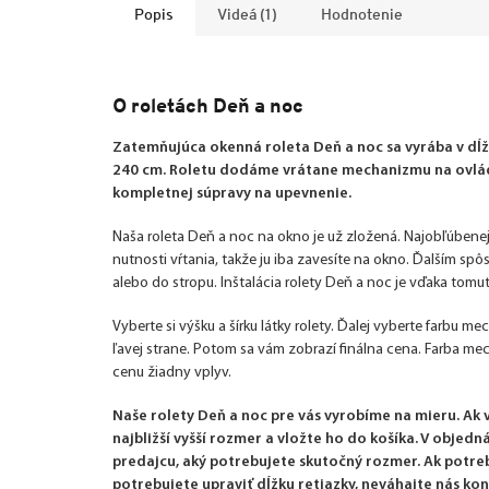
Popis
Videá (1)
Hodnotenie
O roletách Deň a noc
Zatemňujúca okenná roleta Deň a noc sa vyrába v dĺžk
240 cm. Roletu dodáme vrátane mechanizmu na ovláda
kompletnej súpravy na upevnenie.
Naša roleta Deň a noc na okno je už zložená. Najobľúbenej
nutnosti vŕtania, takže ju iba zavesíte na okno. Ďalším sp
alebo do stropu. Inštalácia rolety Deň a noc je vďaka tom
Vyberte si výšku a šírku látky rolety. Ďalej vyberte farbu m
ľavej strane. Potom sa vám zobrazí finálna cena. Farba m
cenu žiadny vplyv.
Naše rolety Deň a noc pre vás vyrobíme na mieru. Ak
najbližší vyšší rozmer a vložte ho do košíka. V obje
predajcu, aký potrebujete skutočný rozmer. Ak potre
potrebujete upraviť dĺžku retiazky, neváhajte nás kon