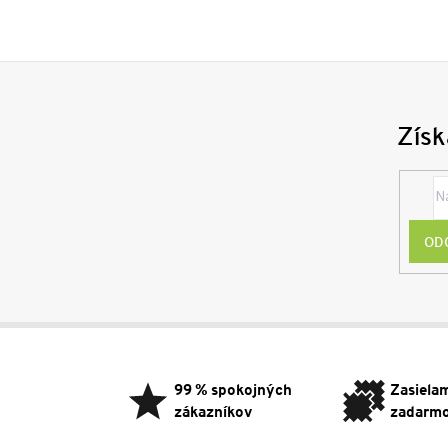
Získ
OD
Z
á
p
99 % spokojných
Zasiela
ä
zákazníkov
zadarm
t