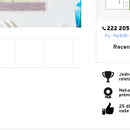
222 205
Po - Pia 8:00 
Recen
Jedn
rolet
Neko
prémi
25 d
naše 