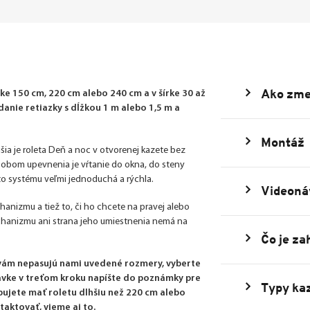
Ako zme
e 150 cm, 220 cm alebo 240 cm a v šírke 30 až
nie retiazky s dĺžkou 1 m alebo 1,5 m a
Montáž
šia je roleta Deň a noc v otvorenej kazete bez
ôsobom upevnenia je vŕtanie do okna, do steny
uto systému veľmi jednoduchá a rýchla.
Videoná
echanizmu a tiež to, či ho chcete na pravej alebo
echanizmu ani strana jeho umiestnenia nemá na
Čo je za
 vám nepasujú nami uvedené rozmery, vyberte
dnávke v treťom kroku napíšte do poznámky pre
Typy kaz
bujete mať roletu dlhšiu než 220 cm alebo
taktovať, vieme aj to.