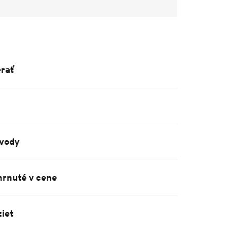
rať
vody
hrnuté v cene
iet