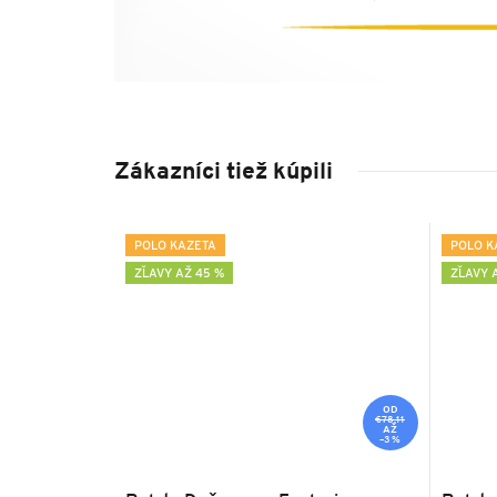
Zákazníci tiež kúpili
POLO KAZETA
POLO K
ZĽAVY AŽ 45 %
ZĽAVY 
OD
€78,11
AŽ
–3 %