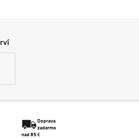
rví
Doprava
zadarmo
nad 85 €