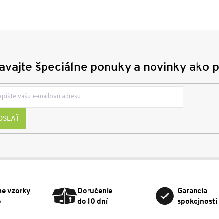
avajte špeciálne ponuky a novinky ako p
OSLAŤ
me vzorky
Doručenie
Garancia
o
do 10 dní
spokojnosti