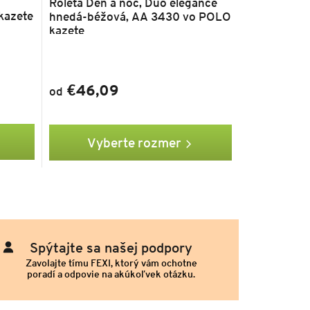
Roleta Deň a noc, Duo elegance
kazete
hnedá-béžová, AA 3430 vo POLO
kazete
€46,09
od
Vyberte rozmer
Spýtajte sa našej podpory
Zavolajte tímu FEXI, ktorý vám ochotne
poradí a odpovie na akúkoľvek otázku.