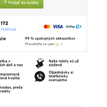
Pridať do košíka
 172
.
- 16:00 hod
zie
99 % spokojných zákazníkov
Přesvědčte se sami
Tu
otka v
Naše rolety sú už
ách deň a noc
zložené
Objednávky si
mpromisná
telefonicky
ová kvalita
overujeme
ôvodov, prečo
rolety