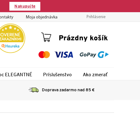
Nakupujte
m
ontakty
Moja objednávka
Prihlásenie
Nákupný
Prázdny košík
košík
 noc ELEGANTNÉ
Príslušenstvo
Ako zmerať
Montáž
Doprava zadarmo nad 85 €