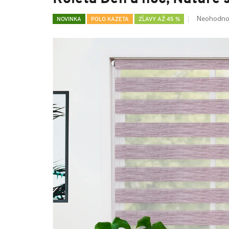
Neohodno
NOVINKA
POLO KAZETA
ZĽAVY AŽ 45 %