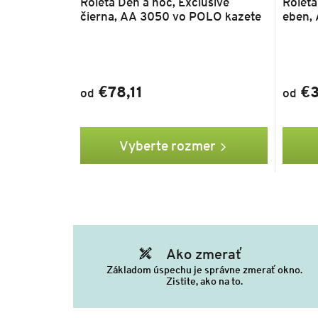
Roleta Deň a noc, Exclusive
Roleta
čierna, AA 3050 vo POLO kazete
eben,
€78,11
€3
od
od
Vyberte rozmer
Ako zmerať
Základom úspechu je správne zmerať okno.
Zistite, ako na to.