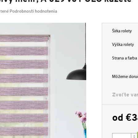
Podrobnosti hodnotenia
tené
Šírka rolety
Výška rolety
Strana a farb
Môžeme doruč
Zvoľte var
od
€3
Jednotková
cena: