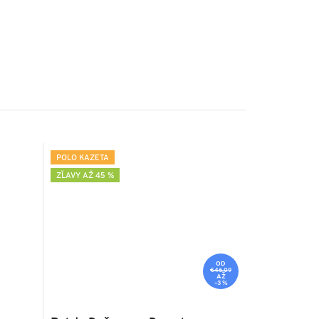
POLO KAZETA
ZĽAVY AŽ 45 %
OD
€46,09
AŽ
–3 %