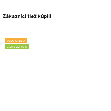
Zákazníci tiež kúpili
POLO KAZETA
ZĽAVY AŽ 45 %