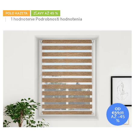
POLO KAZETA
ZĽAVY AŽ 45 %
Podrobnosti hodnotenia
1 hodnotenie
OD
€59,11
AŽ –45
%