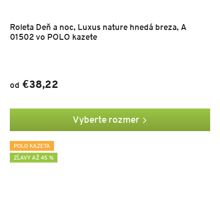
Roleta Deň a noc, Luxus nature hnedá breza, A
01502 vo POLO kazete
€38,22
od
Vyberte rozmer
POLO KAZETA
ZĽAVY AŽ 45 %