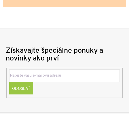
Získavajte špeciálne ponuky a
novinky ako prví
ODOSLAŤ
Z
á
p