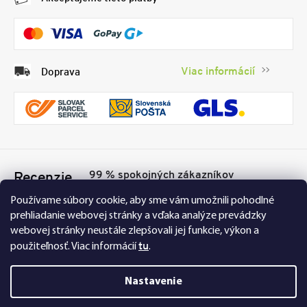
Viac informácií
Doprava
99 % spokojných zákazníkov
Recenzie
Přesvědčte se sami
Tu
Používame súbory cookie, aby sme vám umožnili pohodlné
prehliadanie webovej stránky a vďaka analýze prevádzky
webovej stránky neustále zlepšovali jej funkcie, výkon a
tu
použiteľnosť.
Viac informácií
.
Nastavenie