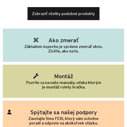
Zobraziť všetky podobné produkty
Ako zmerať
Základom úspechu je správne zmerať okno.
Zistite, ako na to.
Montáž
Pozrite sa na naše manuály, vďaka ktorým
je montáž rolety hračka.
Spýtajte sa našej podpory
Zavolajte tímu FEXI, ktorý vám ochotne
poradí a odpovie na akúkoľvek otázku.