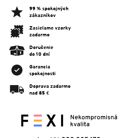
ä
99 % spokojných
t
zákazníkov
i
e
Zasielame vzorky
zadarmo
Doručenie
do 10 dní
Garancia
spokojnosti
Doprava zadarmo
nad 85 €