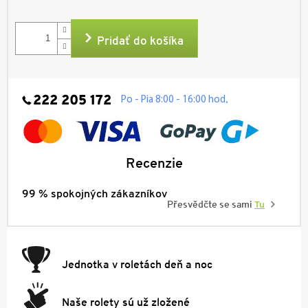
Jednotková
cena:
Pridať do košíka
222 205 172
.
Po - Pia 8:00 - 16:00 hod
Recenzie
99 % spokojných zákazníkov
Přesvědčte se sami
Tu
Jednotka v roletách deň a noc
Naše rolety sú už zložené