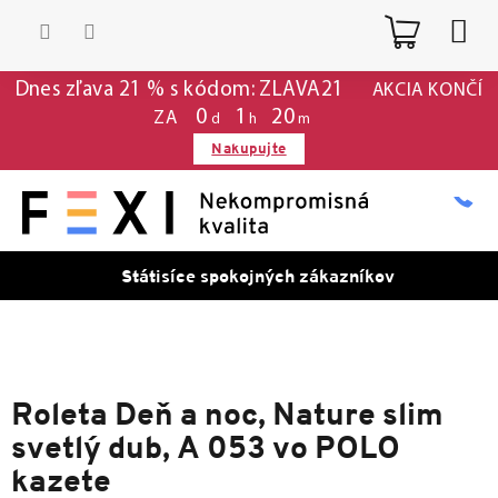
Prejsť
Nákup
na
obsah
košík
Dnes zľava 21 % s kódom: ZLAVA21
AKCIA KONČÍ
0
:
1
:
20
ZA
d
h
m
Nakupujte
Státisíce spokojných zákazníkov
Roleta Deň a noc, Nature slim
svetlý dub, A 053 vo POLO
kazete