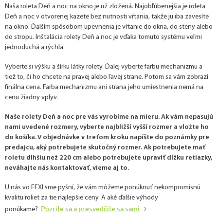
Naša roleta Deň a noc na okno je už zložená. Najobľúbenejšia je roleta
Deň a noc v otvorenej kazete bez nutnosti vŕtania, takže ju iba zavesíte
na okno. Ďalším spôsobom upevnenia je vŕtanie do okna, do steny alebo
do stropu. Inštalácia rolety Deň a noc je vďaka tomuto systému veľmi
jednoduchá a rýchla.
Vyberte si výšku a šírku látky rolety. Ďalej vyberte farbu mechanizmu a
tiež to, či ho chcete na pravej alebo ľavej strane. Potom sa vám zobrazí
finálna cena. Farba mechanizmu ani strana jeho umiestnenia nemá na
cenu žiadny vplyv.
Naše rolety Deň a noc pre vás vyrobíme na mieru. Ak vám nepasujú
nami uvedené rozmery, vyberte najbližší vyšší rozmer a vložte ho
do košíka. V objednávke v treťom kroku napíšte do poznámky pre
predajcu, aký potrebujete skutočný rozmer. Ak potrebujete mať
roletu dlhšiu než 220 cm alebo potrebujete upraviť dĺžku retiazky,
neváhajte nás kontaktovať, vieme aj to.
U nás vo FEXI sme pyšní, že vám môžeme ponúknuť nekompromisnú
kvalitu roliet za tie najlepšie ceny. A aké ďalšie výhody
Pozrite sa a presvedčite sa sami
ponúkame?