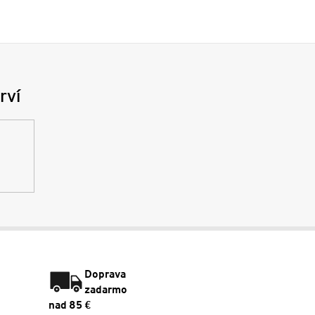
rví
Doprava
zadarmo
nad 85 €