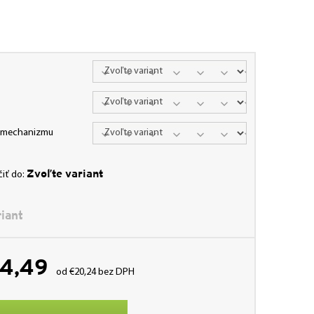
a mechanizmu
Zvoľte variant
iť do:
iant
4,49
od
€20,24
bez DPH