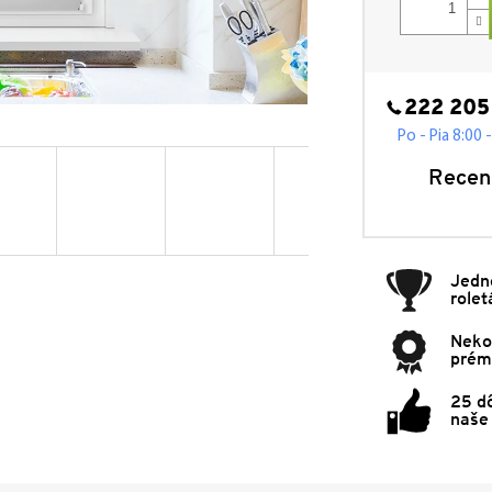
222 205
Po - Pia 8:00 
Recen
Jedn
rolet
Neko
prémi
25 d
naše 