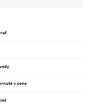
rať
vody
hrnuté v cene
iet