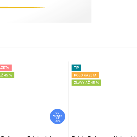
AZETA
TIP
AŽ 45 %
POLO KAZETA
ZĽAVY AŽ 45 %
OD
€36,53
AŽ
–3 %