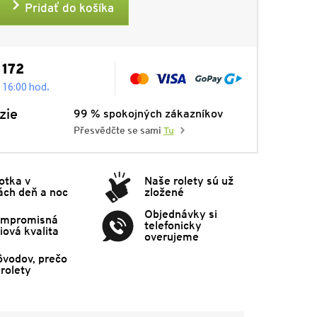
Pridať do košíka
 172
.
- 16:00 hod
zie
99 % spokojných zákazníkov
Přesvědčte se sami
Tu
otka v
Naše rolety sú už
ách deň a noc
zložené
Objednávky si
mpromisná
telefonicky
ová kvalita
overujeme
ôvodov, prečo
rolety