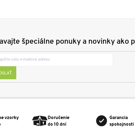
avajte špeciálne ponuky a novinky ako p
OSLAŤ
me vzorky
Doručenie
Garancia
o
do 10 dní
spokojnosti