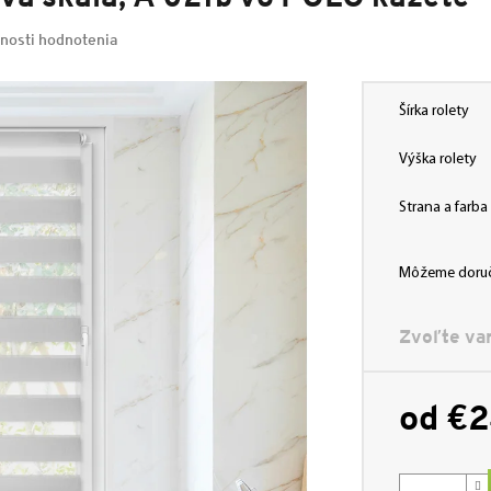
nosti hodnotenia
Šírka rolety
Výška rolety
Strana a farb
Môžeme doruč
Zvoľte var
od
€2
Jednotková
cena: