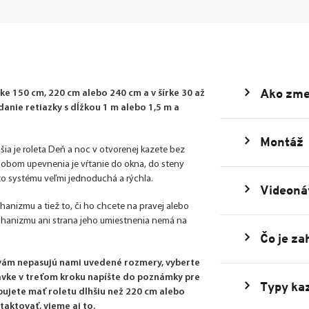
Ako zme
e 150 cm, 220 cm alebo 240 cm a v šírke 30 až
nie retiazky s dĺžkou 1 m alebo 1,5 m a
Montáž
šia je roleta Deň a noc v otvorenej kazete bez
ôsobom upevnenia je vŕtanie do okna, do steny
uto systému veľmi jednoduchá a rýchla.
Videoná
echanizmu a tiež to, či ho chcete na pravej alebo
echanizmu ani strana jeho umiestnenia nemá na
Čo je za
 vám nepasujú nami uvedené rozmery, vyberte
dnávke v treťom kroku napíšte do poznámky pre
Typy kaz
bujete mať roletu dlhšiu než 220 cm alebo
taktovať, vieme aj to.