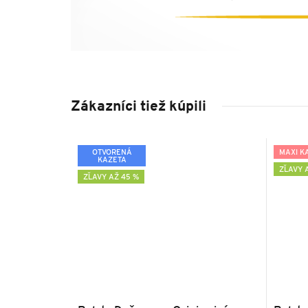
Zákazníci tiež kúpili
OTVORENÁ
MAXI K
KAZETA
ZĽAVY 
ZĽAVY AŽ 45 %