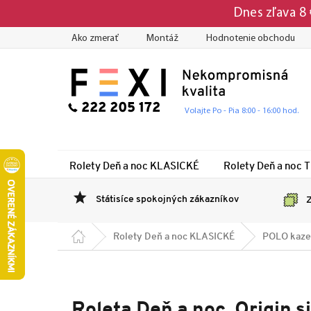
Prejsť
Dnes zľava 8
na
obsah
Ako zmerať
Montáž
Hodnotenie obchodu
222 205 172
Volajte Po - Pia 8:00 - 16:00 hod.
Rolety Deň a noc KLASICKÉ
Rolety Deň a noc 
Státisíce spokojných zákazníkov
Z
Domov
Rolety Deň a noc KLASICKÉ
POLO kaze
Roleta Deň a noc, Origin 