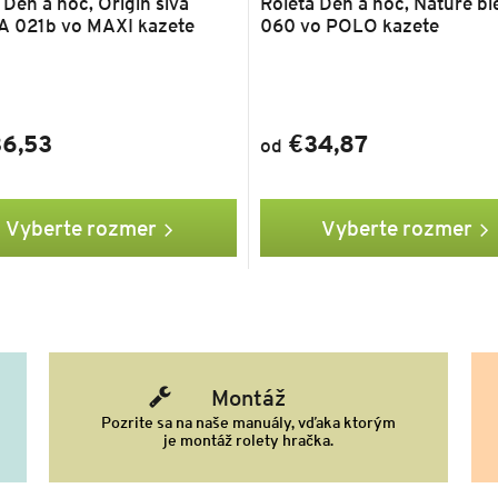
 Deň a noc, Origin sivá
Roleta Deň a noc, Nature bie
 A 021b vo MAXI kazete
060 vo POLO kazete
6,53
€34,87
od
Vyberte rozmer
Vyberte rozmer
Montáž
Pozrite sa na naše manuály, vďaka ktorým
je montáž rolety hračka.