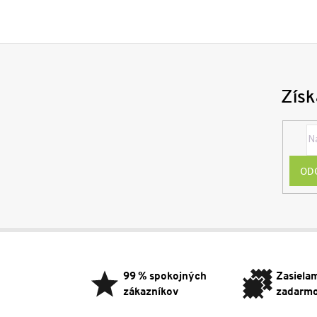
Získ
OD
Z
á
p
99 % spokojných
Zasiela
ä
zákazníkov
zadarm
t