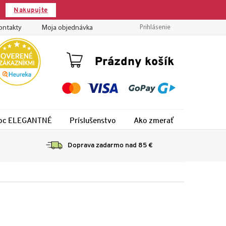
Nakupujte
ontakty
Moja objednávka
Prihlásenie
Nákupný
Prázdny košík
košík
 noc ELEGANTNÉ
Príslušenstvo
Ako zmerať
Montáž
Doprava zadarmo nad 85 €