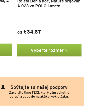
la, A
Roleta Deň a noc, Nature orgován,
A 023 vo POLO kazete
€34,87
od
Vyberte rozmer
Spýtajte sa našej podpory
Zavolajte tímu FEXI, ktorý vám ochotne
poradí a odpovie na akúkoľvek otázku.