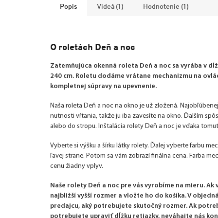
Popis
Videá (1)
Hodnotenie (1)
O roletách Deň a noc
Zatemňujúca okenná roleta Deň a noc sa vyrába v dĺžk
240 cm. Roletu dodáme vrátane mechanizmu na ovláda
kompletnej súpravy na upevnenie.
Naša roleta Deň a noc na okno je už zložená. Najobľúbenej
nutnosti vŕtania, takže ju iba zavesíte na okno. Ďalším sp
alebo do stropu. Inštalácia rolety Deň a noc je vďaka tom
Vyberte si výšku a šírku látky rolety. Ďalej vyberte farbu m
ľavej strane. Potom sa vám zobrazí finálna cena. Farba m
cenu žiadny vplyv.
Naše rolety Deň a noc pre vás vyrobíme na mieru. Ak
najbližší vyšší rozmer a vložte ho do košíka. V obje
predajcu, aký potrebujete skutočný rozmer. Ak potre
potrebujete upraviť dĺžku retiazky, neváhajte nás kon