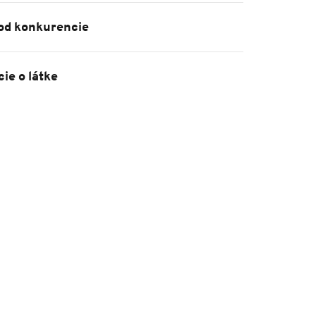
 od konkurencie
ie o látke