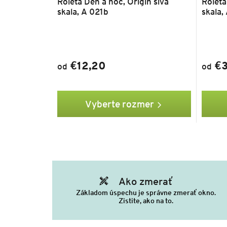
Roleta Deň a noc, Origin sivá
Roleta
skala, A 021b
skala,
€12,20
€3
od
od
Vyberte rozmer
Ako zmerať
Základom úspechu je správne zmerať okno.
Zistite, ako na to.