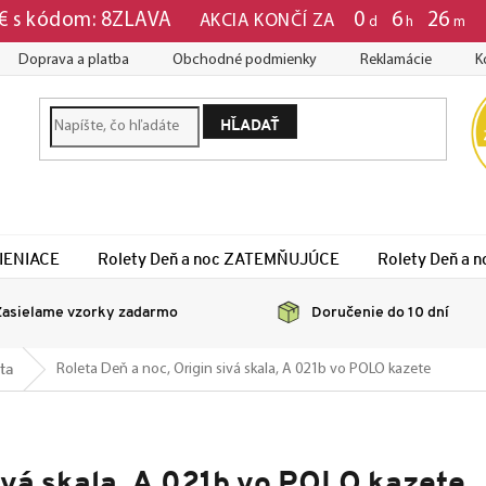
0
:
6
:
26
 € s kódom: 8ZLAVA
AKCIA KONČÍ ZA
d
h
m
Doprava a platba
Obchodné podmienky
Reklamácie
K
HĽADAŤ
TIENIACE
Rolety Deň a noc ZATEMŇUJÚCE
Rolety Deň a
asielame vzorky zadarmo
Doručenie do 10 dní
ta
Roleta Deň a noc, Origin sivá skala, A 021b vo POLO kazete
sivá skala, A 021b vo POLO kazete