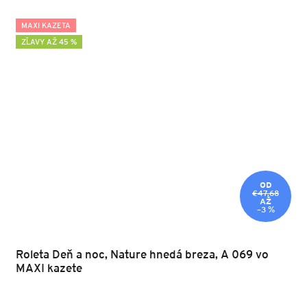
MAXI KAZETA
ZĽAVY AŽ 45 %
OD
€47,68
AŽ
–3 %
Roleta Deň a noc, Nature hnedá breza, A 069 vo
MAXI kazete