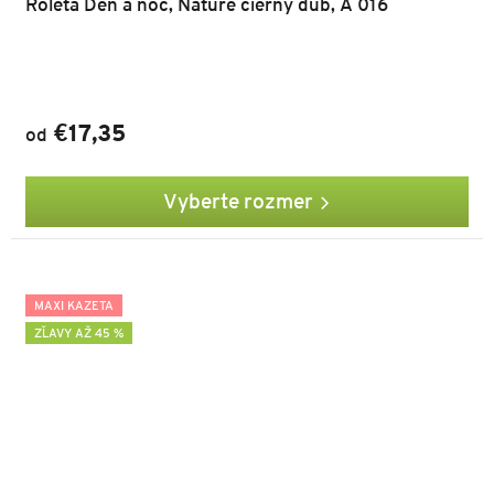
Roleta Deň a noc, Nature čierny dub, A 016
€17,35
od
Vyberte rozmer
MAXI KAZETA
ZĽAVY AŽ 45 %