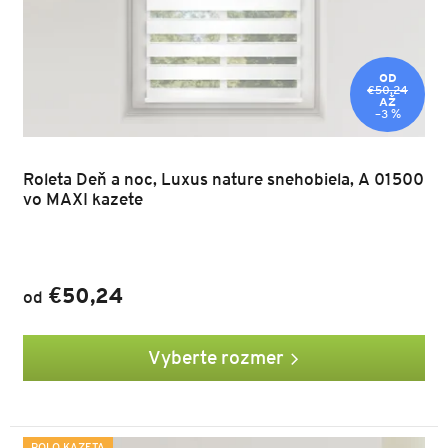
OD
€50,24
AŽ
–3 %
Roleta Deň a noc, Luxus nature snehobiela, A 01500
vo MAXI kazete
€50,24
od
Vyberte rozmer