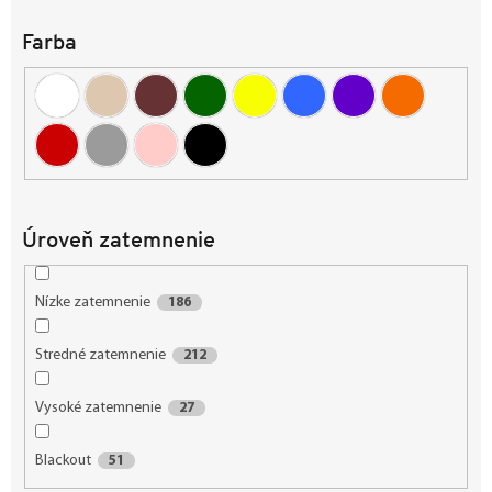
u
k
Farba
t
o
v
Úroveň zatemnenie
Nízke zatemnenie
186
Stredné zatemnenie
212
Vysoké zatemnenie
27
Blackout
51