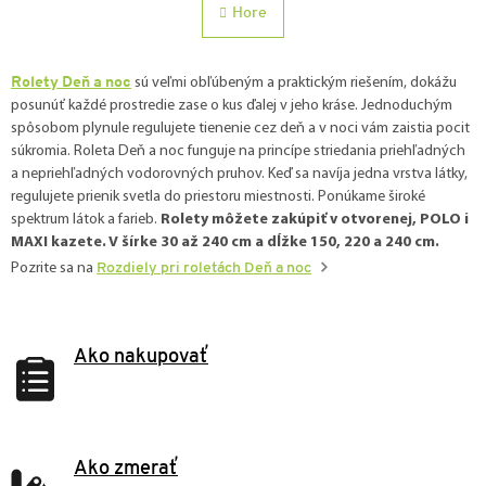
á
l
Hore
á
n
d
k
a
o
Rolety Deň a noc
sú veľmi obľúbeným a praktickým riešením, dokážu
c
v
posunúť každé prostredie zase o kus ďalej v jeho kráse. Jednoduchým
i
a
spôsobom plynule regulujete tienenie cez deň a v noci vám zaistia pocit
e
n
p
súkromia. Roleta Deň a noc funguje na princípe striedania priehľadných
i
r
a nepriehľadných vodorovných pruhov. Keď sa navíja jedna vrstva látky,
v
e
regulujete prienik svetla do priestoru miestnosti. Ponúkame široké
k
spektrum látok a farieb.
Rolety môžete zakúpiť v otvorenej, POLO i
y
MAXI kazete. V šírke 30 až 240 cm a dĺžke 150, 220 a 240 cm.
v
Pozrite sa na
Rozdiely pri roletách Deň a noc
ý
p
i
s
Ako nakupovať
u
Ako zmerať