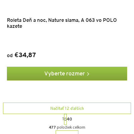
Roleta Deň a noc, Nature slama, A 063 vo POLO
kazete
€34,87
od
Vyberte rozmer
Načítať 12 ďalších
S
40
1
t
O
477
položiek celkom
r
v