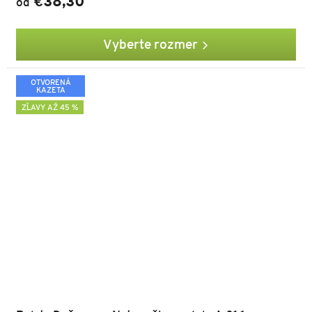
€38,30
od
Vyberte rozmer
OTVORENÁ
KAZETA
ZĽAVY AŽ 45 %