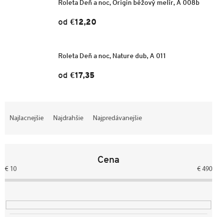
Roleta Deň a noc, Origin béžový melír, A 008b
od
€12,20
Roleta Deň a noc, Nature dub, A 011
od
€17,35
R
a
Najlacnejšie
Najdrahšie
Najpredávanejšie
d
e
n
Cena
i
e
€
10
€
490
p
r
o
d