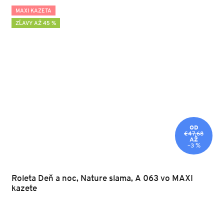
MAXI KAZETA
ZĽAVY AŽ 45 %
OD
€47,68
AŽ
–3 %
Roleta Deň a noc, Nature slama, A 063 vo MAXI
kazete