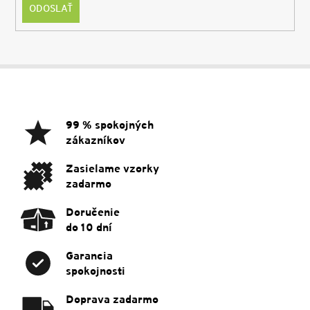
ODOSLAŤ
Z
á
p
ä
99 % spokojných
t
zákazníkov
i
e
Zasielame vzorky
zadarmo
Doručenie
do 10 dní
Garancia
spokojnosti
Doprava zadarmo