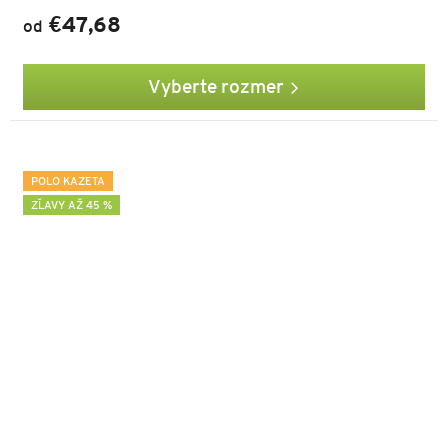
€47,68
od
Vyberte rozmer
POLO KAZETA
ZĽAVY AŽ 45 %