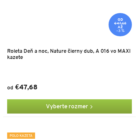
OD
€47,68
AŽ
–3 %
Roleta Deň a noc, Nature čierny dub, A 016 vo MAXI
kazete
€47,68
od
Vyberte rozmer
POLO KAZETA