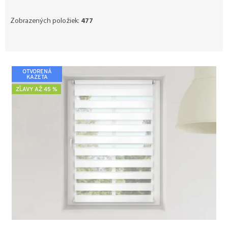
Zobrazených položiek:
477
V
OTVORENÁ
ý
KAZETA
p
ZĽAVY AŽ 45 %
i
s
p
r
o
d
u
k
t
o
v