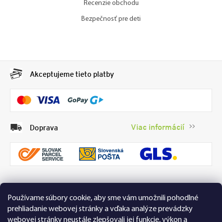
Recenzie obchodu
Bezpečnosť pre deti
Akceptujeme tieto platby
Viac informácií
Doprava
Používame súbory cookie, aby sme vám umožnili pohodlné
99 % spokojných zákazníkov
Recenzie
prehliadanie webovej stránky a vďaka analýze prevádzky
Přesvědčte se sami
Tu
webovej stránky neustále zlepšovali jej funkcie, výkon a