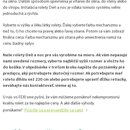
na okno. Ďalším spôsobom upevnenia je vŕtanie do okna, do steny alebo
do stropu. Inštalácia rolety Deň a noc je vďaka tomuto systému veľmi
jednoduchá a rýchla.
Vyberte si výšku a šírku látky rolety. Ďalej vyberte farbu mechanizmu a
tiež to, či ho chcete na pravej alebo ľavej strane. Potom sa vám zobrazí
finálna cena. Farba mechanizmu ani strana jeho umiestnenia nemá na
cenu žiadny vplyv.
Naše rolety Deň a noc pre vás vyrobíme na mieru. Ak vám nepasujú
nami uvedené rozmery, vyberte najbližší vyšší rozmer a vložte ho
do košíka. V objednávke v treťom kroku napíšte do poznámky pre
predajcu, aký potrebujete skutočný rozmer. Ak potrebujete mať
roletu dlhšiu než 220 cm alebo potrebujete upraviť dĺžku retiazky,
neváhajte nás kontaktovať, vieme aj to.
U nás vo FEXI sme pyšní, že vám môžeme ponúknuť nekompromisnú
kvalitu roliet za tie najlepšie ceny. A aké ďalšie výhody
Pozrite sa a presvedčite sa sami
ponúkame?