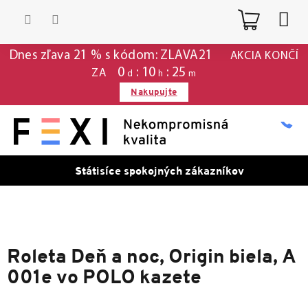
Prejsť
Nákup
na
obsah
košík
Dnes zľava 21 % s kódom: ZLAVA21
AKCIA KONČÍ
0
10
25
ZA
d
h
m
Nakupujte
Státisíce spokojných zákazníkov
Roleta Deň a noc, Origin biela, A
001e vo POLO kazete