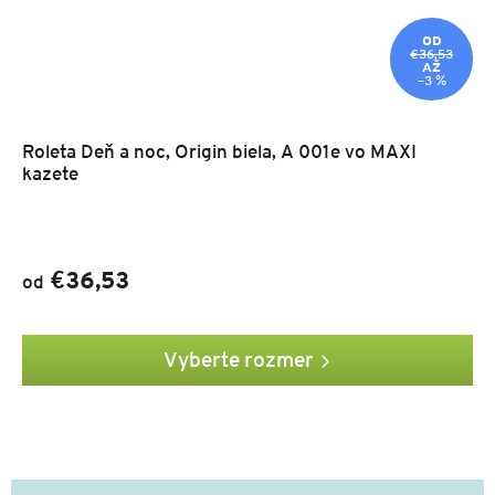
OD
€36,53
AŽ
–3 %
Roleta Deň a noc, Origin biela, A 001e vo MAXI
kazete
€36,53
od
Vyberte rozmer