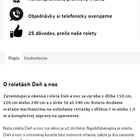
Objednávky si telefonicky overujeme
25 dôvodov, prečo naše rolety
Popis
Hodnotenie
O roletách Deň a noc
Zatemňujúca okenná roleta Deň a noc sa vyrába v dĺžke 150 cm,
220 cm alebo 240 cm a v šírke 30 až 240 cm. Roletu dodáme
vrátane mechanizmu na ovládanie retiazky s dĺžkou 1 m alebo 1,5
m a kompletnej súpravy na upevnenie.
Naša roleta Deň a noc na okno je už zložená. Najobľúbenejšia je roleta
Deň a noc v otvorenej kazete bez nutnosti vŕtania, takže ju iba zavesíte