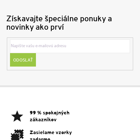
Získavajte špeciálne ponuky a
novinky ako prví
ODOSLAŤ
Z
á
p
ä
99 % spokojných
t
zákazníkov
i
e
Zasielame vzorky
zadarmo