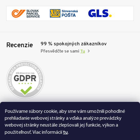
99 % spokojných zákazníkov
Recenzie
Přesvědčte se sami
Tu
Nakupujte na FEXI bezpečne a bez obáv. Vďaka
Používame súbory cookie, aby sme vám umožnili pohodlné
HTTPS protokolu sú vaše citlivé dáta úplne v
prehliadanie webovej stránky a vďaka analýze prevádzky
bezpečí, všetky informácie medzi prehliadačom a
webovej stránky neustále zlepšovali jej funkcie, výkon a
serverom sa prenášajú v zašifrovanej podobe.
tu
použiteľnosť.
Viac informácií
.