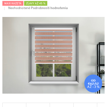
MAXI KAZETA
ZĽAVY AŽ 45 %
Podrobnosti hodnotenia
Neohodnotené
OD
€62,52
AŽ –3 %