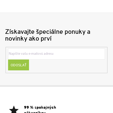
Získavajte špeciálne ponuky a
novinky ako prví
ODOSLAŤ
Z
á
p
ä
99 % spokojných
t