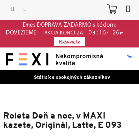
Prejsť
Nákup
na
obsah
košík
Dnes DOPRAVA ZADARMO s kódom:
0
:
16
:
26
DOVEZIEME
AKCIA KONČÍ ZA
d
h
m
Nakupujte
Státisíce spokojných zákazníkov
Roleta Deň a noc, v MAXI
kazete, Originál, Latte, E 093