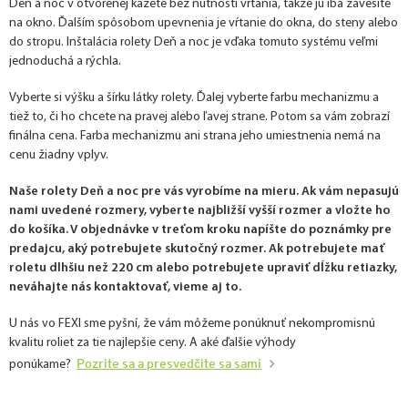
Deň a noc v otvorenej kazete bez nutnosti vŕtania, takže ju iba zavesíte
na okno. Ďalším spôsobom upevnenia je vŕtanie do okna, do steny alebo
do stropu. Inštalácia rolety Deň a noc je vďaka tomuto systému veľmi
jednoduchá a rýchla.
Vyberte si výšku a šírku látky rolety. Ďalej vyberte farbu mechanizmu a
tiež to, či ho chcete na pravej alebo ľavej strane. Potom sa vám zobrazí
finálna cena. Farba mechanizmu ani strana jeho umiestnenia nemá na
cenu žiadny vplyv.
Naše rolety Deň a noc pre vás vyrobíme na mieru. Ak vám nepasujú
nami uvedené rozmery, vyberte najbližší vyšší rozmer a vložte ho
do košíka. V objednávke v treťom kroku napíšte do poznámky pre
predajcu, aký potrebujete skutočný rozmer. Ak potrebujete mať
roletu dlhšiu než 220 cm alebo potrebujete upraviť dĺžku retiazky,
neváhajte nás kontaktovať, vieme aj to.
U nás vo FEXI sme pyšní, že vám môžeme ponúknuť nekompromisnú
kvalitu roliet za tie najlepšie ceny. A aké ďalšie výhody
Pozrite sa a presvedčite sa sami
ponúkame?