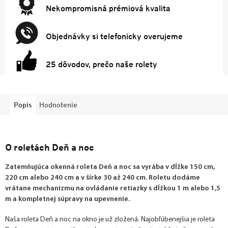
Nekompromisná prémiová kvalita
Objednávky si telefonicky overujeme
25 dôvodov, prečo naše rolety
Popis
Hodnotenie
O roletách Deň a noc
Zatemňujúca okenná roleta Deň a noc sa vyrába v dĺžke 150 cm,
220 cm alebo 240 cm a v šírke 30 až 240 cm. Roletu dodáme
vrátane mechanizmu na ovládanie retiazky s dĺžkou 1 m alebo 1,5
m a kompletnej súpravy na upevnenie.
Naša roleta Deň a noc na okno je už zložená. Najobľúbenejšia je roleta