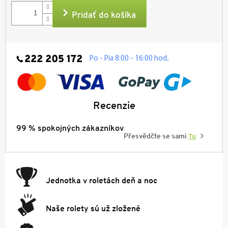
cena:
Pridať do košíka
222 205 172
.
Po - Pia 8:00 - 16:00 hod
Recenzie
99 % spokojných zákazníkov
Přesvědčte se sami
Tu
Jednotka v roletách deň a noc
Naše rolety sú už zložené