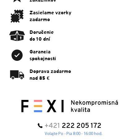
zákazníkov
i
e
Zasielame vzorky
zadarmo
Doručenie
do 10 dní
Garancia
spokojnosti
Doprava zadarmo
nad 85 €
+421
222 205 172
Volajte Po - Pia 8:00 - 16:00 hod.