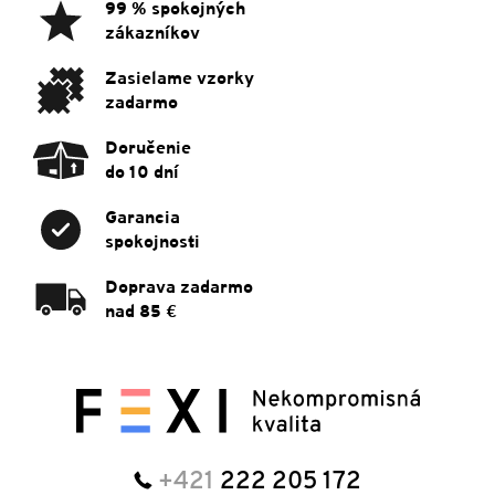
ä
99 % spokojných
t
zákazníkov
i
e
Zasielame vzorky
zadarmo
Doručenie
do 10 dní
Garancia
spokojnosti
Doprava zadarmo
nad 85 €
+421
222 205 172