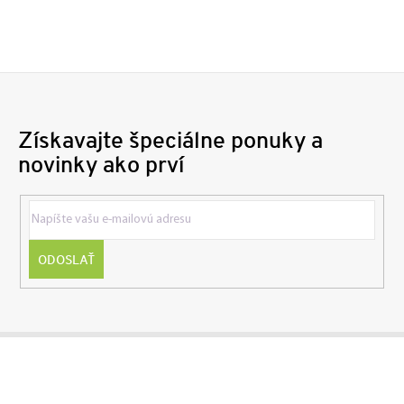
Získavajte špeciálne ponuky a
novinky ako prví
ODOSLAŤ
Z
á
p