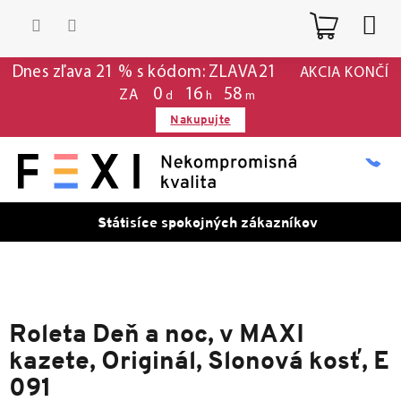
Prejsť
Nákup
na
obsah
košík
Dnes zľava 21 % s kódom: ZLAVA21
AKCIA KONČÍ
0
:
16
:
58
ZA
d
h
m
Nakupujte
Státisíce spokojných zákazníkov
Roleta Deň a noc, v MAXI
kazete, Originál, Slonová kosť, E
091