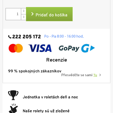
Jednotková
cena:
Pridať do košíka
222 205 172
.
Po - Pia 8:00 - 16:00 hod
Recenzie
99 % spokojných zákazníkov
Přesvědčte se sami
Tu
Jednotka v roletách deň a noc
Naše rolety sú už zložené