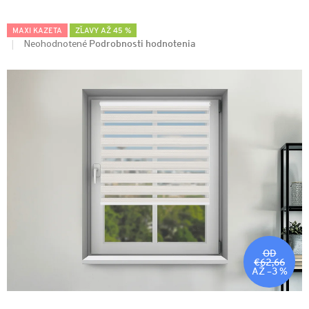
MAXI KAZETA
ZĽAVY AŽ 45 %
Podrobnosti hodnotenia
Neohodnotené
OD
€62,66
AŽ –3 %