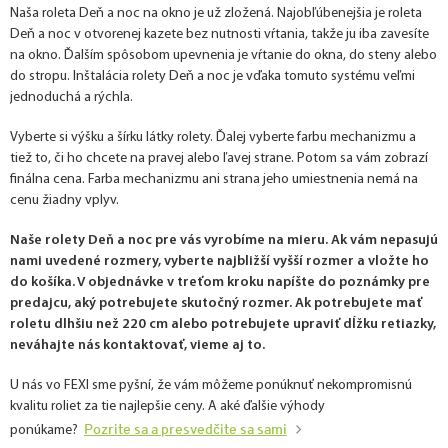
Naša roleta Deň a noc na okno je už zložená. Najobľúbenejšia je roleta
Deň a noc v otvorenej kazete bez nutnosti vŕtania, takže ju iba zavesíte
na okno. Ďalším spôsobom upevnenia je vŕtanie do okna, do steny alebo
do stropu. Inštalácia rolety Deň a noc je vďaka tomuto systému veľmi
jednoduchá a rýchla.
Vyberte si výšku a šírku látky rolety. Ďalej vyberte farbu mechanizmu a
tiež to, či ho chcete na pravej alebo ľavej strane. Potom sa vám zobrazí
finálna cena. Farba mechanizmu ani strana jeho umiestnenia nemá na
cenu žiadny vplyv.
Naše rolety Deň a noc pre vás vyrobíme na mieru. Ak vám nepasujú
nami uvedené rozmery, vyberte najbližší vyšší rozmer a vložte ho
do košíka. V objednávke v treťom kroku napíšte do poznámky pre
predajcu, aký potrebujete skutočný rozmer. Ak potrebujete mať
roletu dlhšiu než 220 cm alebo potrebujete upraviť dĺžku retiazky,
neváhajte nás kontaktovať, vieme aj to.
U nás vo FEXI sme pyšní, že vám môžeme ponúknuť nekompromisnú
kvalitu roliet za tie najlepšie ceny. A aké ďalšie výhody
Pozrite sa a presvedčite sa sami
ponúkame?