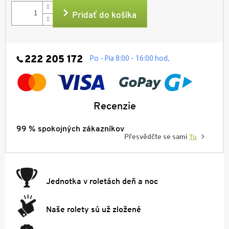
cena:
Pridať do košíka
222 205 172
.
Po - Pia 8:00 - 16:00 hod
Recenzie
99 % spokojných zákazníkov
Přesvědčte se sami
Tu
Jednotka v roletách deň a noc
Naše rolety sú už zložené