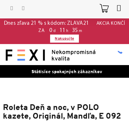
Prejsť
Nákup
na
obsah
košík
Dnes zľava 21 % s kódom: ZLAVA21
AKCIA KONČÍ
0
11
35
ZA
d
h
m
Nakupujte
Státisíce spokojných zákazníkov
Roleta Deň a noc, v POLO
kazete, Originál, Mandľa, E 092