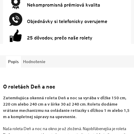
Nekompromisná prémiová kvalita
Objednávky si telefonicky overujeme
25 dôvodov, prečo naše rolety
Popis
Hodnotenie
O roletách Deň a noc
Zatemňujúca okenná roleta Deň a noc sa vyrába v dĺžke 150 cm,
220 cm alebo 240 cm a v šírke 30 až 240 cm. Roletu dodáme
vrátane mechanizmu na ovládanie retiazky s dĺžkou 1 m alebo 1,5
m a kompletnej súpravy na upevnenie.
Naša roleta Deň a noc na okno je už zložená. Najobľúbenejšia je roleta