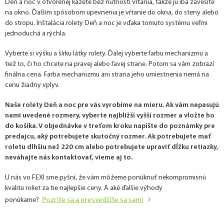
Deň a noc v otvorenej kazete bez nutnosti vŕtania, takže ju iba zavesíte
na okno. Ďalším spôsobom upevnenia je vŕtanie do okna, do steny alebo
do stropu. Inštalácia rolety Deň a noc je vďaka tomuto systému veľmi
jednoduchá a rýchla.
Vyberte si výšku a šírku látky rolety. Ďalej vyberte farbu mechanizmu a
tiež to, či ho chcete na pravej alebo ľavej strane. Potom sa vám zobrazí
finálna cena. Farba mechanizmu ani strana jeho umiestnenia nemá na
cenu žiadny vplyv.
Naše rolety Deň a noc pre vás vyrobíme na mieru. Ak vám nepasujú
nami uvedené rozmery, vyberte najbližší vyšší rozmer a vložte ho
do košíka. V objednávke v treťom kroku napíšte do poznámky pre
predajcu, aký potrebujete skutočný rozmer. Ak potrebujete mať
roletu dlhšiu než 220 cm alebo potrebujete upraviť dĺžku retiazky,
neváhajte nás kontaktovať, vieme aj to.
U nás vo FEXI sme pyšní, že vám môžeme ponúknuť nekompromisnú
kvalitu roliet za tie najlepšie ceny. A aké ďalšie výhody
Pozrite sa a presvedčite sa sami
ponúkame?