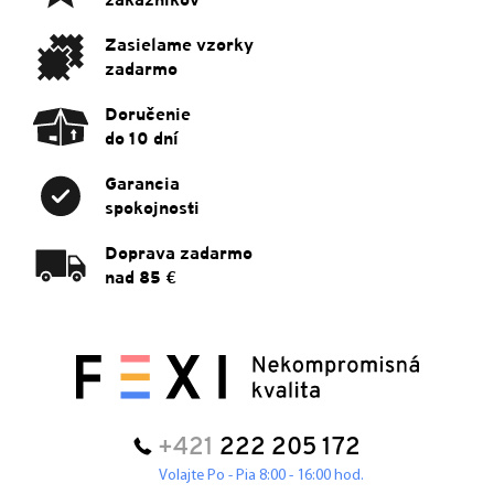
zákazníkov
i
e
Zasielame vzorky
zadarmo
Doručenie
do 10 dní
Garancia
spokojnosti
Doprava zadarmo
nad 85 €
+421
222 205 172
Volajte Po - Pia 8:00 - 16:00 hod.