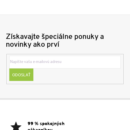
Získavajte špeciálne ponuky a
novinky ako prví
ODOSLAŤ
Z
á
p
ä
99 % spokojných
t