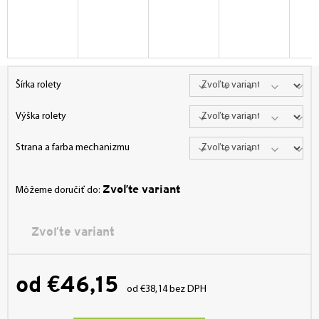
Šírka rolety
Výška rolety
Strana a farba mechanizmu
Zvoľte variant
Môžeme doručiť do:
Zvoľte variant
od
€46,15
od
€38,14
bez DPH
Jednotková