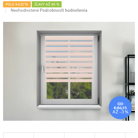
POLO KAZETA
ZĽAVY AŽ 45 %
Podrobnosti hodnotenia
Neohodnotené
OD
€46,15
AŽ –3 %