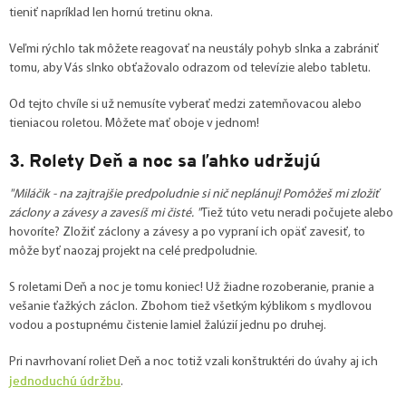
tieniť napríklad len hornú tretinu okna.
Veľmi rýchlo tak môžete reagovať na neustály pohyb slnka a zabrániť
tomu, aby Vás slnko obťažovalo odrazom od televízie alebo tabletu.
Od tejto chvíle si už nemusíte vyberať medzi zatemňovacou alebo
tieniacou roletou. Môžete mať oboje v jednom!
3. Rolety Deň a noc sa ľahko udržujú
"Miláčik - na zajtrajšie predpoludnie si nič neplánuj! Pomôžeš mi zložiť
záclony a závesy a zavesíš mi čisté. "
Tiež túto vetu neradi počujete alebo
hovoríte? Zložiť záclony a závesy a po vypraní ich opäť zavesiť, to
môže byť naozaj projekt na celé predpoludnie.
S roletami Deň a noc je tomu koniec! Už žiadne rozoberanie, pranie a
vešanie ťažkých záclon. Zbohom tiež všetkým kýblikom s mydlovou
vodou a postupnému čistenie lamiel žalúzií jednu po druhej.
Pri navrhovaní roliet Deň a noc totiž vzali konštruktéri do úvahy aj ich
jednoduchú údržbu
.