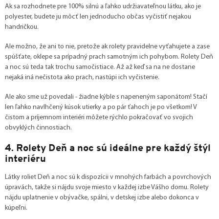
Ak sa rozhodnete pre 100% silnú a ľahko udržiavateľnou látku, ako je
polyester, budete ju môcť len jednoducho občas vyčistiť nejakou
handričkou.
Ale možno, že ani to nie, pretože ak rolety pravidelne vyťahujete a zase
spúšťate, oklepe sa prípadný prach samotným ich pohybom. Rolety Deň
a noc sú teda tak trochu samočistiace. Až až keď sa na ne dostane
nejaká iná nečistota ako prach, nastúpi ich vyčistenie.
Ale ako sme už povedali - žiadne kýble s napeneným saponátom! Stačí
len ľahko navlhčený kúsok utierky a po pár ťahoch je po všetkom! V
čistom a príjemnom interiéri môžete rýchlo pokračovať vo svojich
obvyklých činnostiach.
4. Rolety Deň a noc sú ideálne pre každý štýl
interiéru
Látky roliet Deň a noc sú k dispozícii v mnohých farbách a povrchových
úpravách, takže si nájdu svoje miesto v každej izbe Vášho domu. Rolety
nájdu uplatnenie v obývačke, spálni, v detskej izbe alebo dokonca v
kúpeľni.