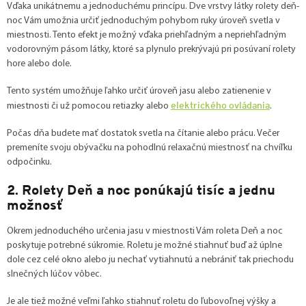
Vďaka unikátnemu a jednoduchému princípu. Dve vrstvy látky rolety deň-
noc Vám umožnia určiť jednoduchým pohybom ruky úroveň svetla v
miestnosti. Tento efekt je možný vďaka priehľadným a nepriehľadným
vodorovným pásom látky, ktoré sa plynulo prekrývajú pri posúvaní rolety
hore alebo dole.
Tento systém umožňuje ľahko určiť úroveň jasu alebo zatienenie v
elektrického ovládania
miestnosti či už pomocou retiazky alebo
.
Počas dňa budete mať dostatok svetla na čítanie alebo prácu. Večer
premeníte svoju obývačku na pohodlnú relaxačnú miestnosť na chvíľku
odpočinku.
2. Rolety Deň a noc ponúkajú tisíc a jednu
možnosť
Okrem jednoduchého určenia jasu v miestnosti Vám roleta Deň a noc
poskytuje potrebné súkromie. Roletu je možné stiahnuť buď až úplne
dole cez celé okno alebo ju nechať vytiahnutú a nebrániť tak priechodu
slnečných lúčov vôbec.
Je ale tiež možné veľmi ľahko stiahnuť roletu do ľubovoľnej výšky a