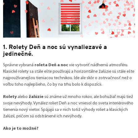
1. Rolety Deň a noc sú vynaliezavé a
jedinečné.
Správne vybraná
roleta Deň a noc
vie vytvoriť nádhernú atmosféru.
Klasické rolety sa stále ešte používajú a horizontálne žalúzie sú stále ešte
najpoužívanejšou tieniacou technikou. Ide ale skôr o zotrvačnosť než o
voľbu toho najlepšieho, čo by na trhu bolo k dispozícii.
Rolety
alebo
žalúzie
sú známe už mnoho rokov, ale bohužiaľ majú tiež
svoje nevýhody. Vynález roliet Deň a noc vniesol do sveta interiérového
tienenia nový vietor. Spájajú sa v nich totiž výhody roliet a klasických
žalúzií, pričom sú odstránené ich nevýhody.
Ako je to možné?