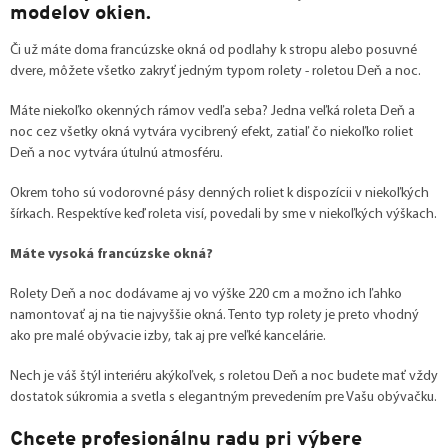
modelov okien.
Či už máte doma francúzske okná od podlahy k stropu alebo posuvné
dvere, môžete všetko zakryť jedným typom rolety - roletou Deň a noc.
Máte niekoľko okenných rámov vedľa seba? Jedna veľká roleta Deň a
noc cez všetky okná vytvára vycibrený efekt, zatiaľ čo niekoľko roliet
Deň a noc vytvára útulnú atmosféru.
Okrem toho sú vodorovné pásy denných roliet k dispozícii v niekoľkých
šírkach. Respektíve keď roleta visí, povedali by sme v niekoľkých výškach.
Máte vysoká francúzske okná?
Rolety Deň a noc dodávame aj vo výške 220 cm a možno ich ľahko
namontovať aj na tie najvyššie okná. Tento typ rolety je preto vhodný
ako pre malé obývacie izby, tak aj pre veľké kancelárie.
Nech je váš štýl interiéru akýkoľvek, s roletou Deň a noc budete mať vždy
dostatok súkromia a svetla s elegantným prevedením pre Vašu obývačku.
Chcete profesionálnu radu pri výbere