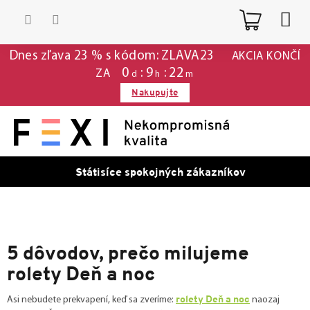
Prejsť
Nákup
na
obsah
košík
Dnes zľava 23 % s kódom: ZLAVA23
AKCIA KONČÍ
0
9
22
ZA
d
h
m
Nakupujte
Státisíce spokojných zákazníkov
5 dôvodov, prečo milujeme
rolety Deň a noc
rolety Deň a noc
Asi nebudete prekvapení, keď sa zveríme:
naozaj