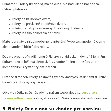
Primárne sú rolety určené najmä na okná. Ale naši klienti nachádzajú
ďalšie uplatnenie:
rolety na balkónové dvere,
rolety na presklené interiérové dvere,
rolety pre zakrytie otvorených policových dielov,
rolety iba ako dekorácia na stenu.
Máte radi čistý vzhľad moderného interiéru? Vyberte si modernú čiernu
alebo studenú bielu farbu rolety.
Dávate prednosť tradičnému štýlu, ako vo vidieckom dome? S jemnými
farbami, ako je béžová alebo sivá, vytvoríte útulnú atmosféru úplne
kompatibilnú s týmto štýlom interiéru.
Pretože si môžete rolety zostaviť z týchto krásnych látok, sami si určíte
konečný štýl Vašej obývacej izby.
poraďte s
Objavte všetky naše nápady na našom webe alebo sa
našimi odborníkmi
online, aby sa salón Vašich snov stal skutočnosťou.
5. Rolety Deň a noc sú vhodné pre väčšinu