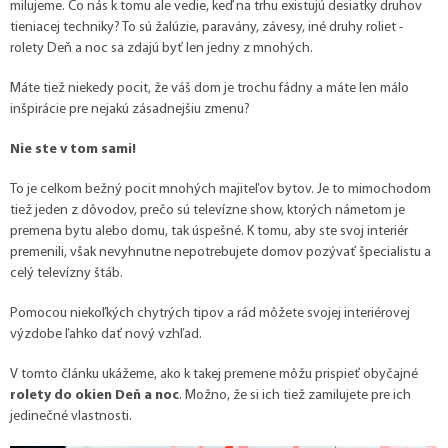
milujeme. Čo nás k tomu ale vedie, keď na trhu existujú desiatky druhov
tieniacej techniky? To sú žalúzie, paravány, závesy, iné druhy roliet -
rolety Deň a noc sa zdajú byť len jedny z mnohých.
Máte tiež niekedy pocit, že váš dom je trochu fádny a máte len málo
inšpirácie pre nejakú zásadnejšiu zmenu?
Nie ste v tom sami!
To je celkom bežný pocit mnohých majiteľov bytov. Je to mimochodom
tiež jeden z dôvodov, prečo sú televízne show, ktorých námetom je
premena bytu alebo domu, tak úspešné. K tomu, aby ste svoj interiér
premenili, však nevyhnutne nepotrebujete domov pozývať špecialistu a
celý televízny štáb.
Pomocou niekoľkých chytrých tipov a rád môžete svojej interiérovej ​​
výzdobe ľahko dať nový vzhľad.
V tomto článku ukážeme, ako k takej premene môžu prispieť obyčajné
rolety do okien Deň a noc
. Možno, že si ich tiež zamilujete pre ich
jedinečné vlastnosti.