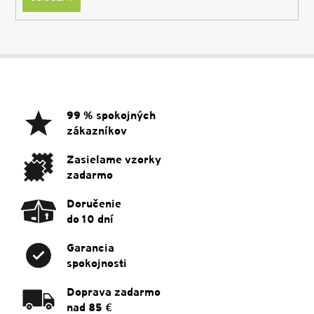
Z
á
p
ä
99 % spokojných
t
zákazníkov
i
e
Zasielame vzorky
zadarmo
Doručenie
do 10 dní
Garancia
spokojnosti
Doprava zadarmo
nad 85 €