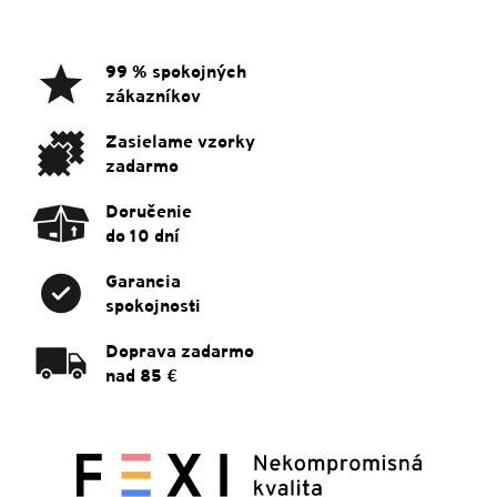
á
p
ä
99 % spokojných
t
zákazníkov
i
e
Zasielame vzorky
zadarmo
Doručenie
do 10 dní
Garancia
spokojnosti
Doprava zadarmo
nad 85 €