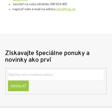
zavolať na našu infolinku 940 654 405
info@fexi.sk
napísať nám e-mail na adresu
Získavajte špeciálne ponuky a
novinky ako prví
ODOSLAŤ
Z