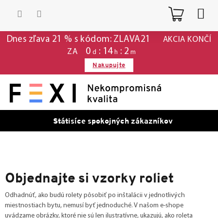
Prejsť
Nákup
na
obsah
košík
Dnes zľava 21 % s kódom: ZLAVA21
AKCIA KONČÍ
0
14
2
ZA
d
h
m
Nakupujte
Státisíce spokojných zákazníkov
Objednajte si vzorky roliet
Odhadnúť, ako budú rolety pôsobiť po inštalácii v jednotlivých
miestnostiach bytu, nemusí byť jednoduché. V našom e-shope
uvádzame obrázky, ktoré nie sú len ilustratívne, ukazujú, ako roleta