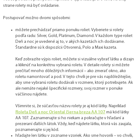
strane rolety má byť ovládanie.
Postupovať možno dvomi spôsobmi:
môžete prechádzať priamo ponuku roliet. Vyberiete si rolety
podľa radu: Silver, Gold, Platinum, Diamond. V každom type roliet
Deň a noc je uvedené aj to, v akých kazetách ich dodávame.
Štandardne sú k dispozícii Otvorená, Polo a Maxi kazeta.
Keď zobrazíte výpis roliet, môžete si vizuálne vybrať látku a dizajn
a kliknúť na konkrétnu vybranú roletu. V detaile rolety si môžete
prečítať mnoho dôležitých informácií – ako zmerať okno, ako
roletu namontovať a pod. V tejto chvíli je pre vás najdôležitejšie,
aby sme vybranú roletu dodávali v rozmere, ktorý potrebujete. Ak
ale nemáte nejaké špecifické rozmery, svoj rozmer v ponuke
väčšinou nájdete.
Všimnite si, že súčasťou názvu rolety je aj kód látky. Napríklad
Roleta Deň a noc Oriental čierna breza AA 107
má kód látky
AA 107. Zaznamenajte si ho niekam a pokračujte v hľadaní a
prezeraní ďalších látok. Vždy, keď nájdete látku, ktorá vás zaujala,
poznamenajte si jej kód.
hľadajte len látku v zozname vzoriek. Ako sme hovorili – vo chvíli,