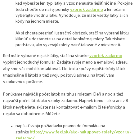
keď vyberáte len typ látky a vzor, nemusíte riešiť nič iné. Pokojne
vzoriek zadarmo
teda choďte do našej ponuky
a len očami
vyberajte vhodnú látku. Výhodou je, že máte všetky látky a ich
kódy na jednom mieste.
Ak si chcete prezrieť ilustračný obrázok, stačí na vybranú látku
kliknúť a dostanete sa na detail konkrétnej rolety. Tak získate
predstavu, ako vyzerajú rolety nainštalované v miestnosti.
vzoriek zadarmo
Keď máte vybrané nejaké látky, stačí na stránke
vyplniť jednoduchý formulár. Zadajte svoje meno a e-mailovú adresu,
aby sme vás mohli kontaktovať. Do textu správy napíšte kódy látok
(maximálne 8 látok) a tiež svoju poštovú adresu, na ktorú vám
vzorkovnicu pošleme.
Ponúkame najväčší počet látok na trhu s roletami Deň a noc a tiež
najväčší počet látok ako vzorky zadarmo. Napriek tomu – ak si ani z 8
látok nevyberiete, skúste nás kontaktovať e-mailom či telefonicky a
nejako sa dohodneme. Môžete:
napísať svoju požiadavku priamo do formulára na
https://www.fexi.sk/ako-nakupovat-rolety/vzorky-
stránke
zadarmo/