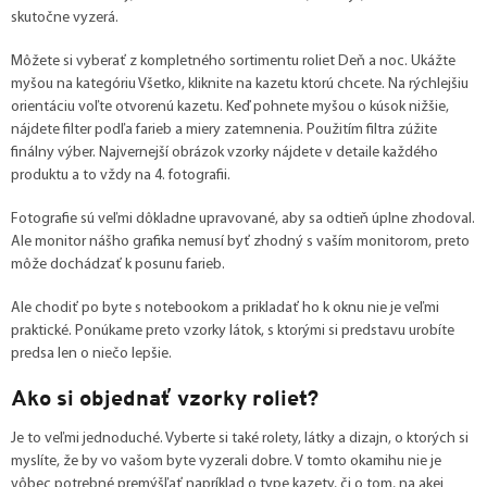
skutočne vyzerá.
Môžete si vyberať z kompletného sortimentu roliet Deň a noc. Ukážte
myšou na kategóriu Všetko, kliknite na kazetu ktorú chcete. Na rýchlejšiu
orientáciu voľte otvorenú kazetu. Keď pohnete myšou o kúsok nižšie,
nájdete filter podľa farieb a miery zatemnenia. Použitím filtra zúžite
finálny výber. Najvernejší obrázok vzorky nájdete v detaile každého
produktu a to vždy na 4. fotografii.
Fotografie sú veľmi dôkladne upravované, aby sa odtieň úplne zhodoval.
Ale monitor nášho grafika nemusí byť zhodný s vaším monitorom, preto
môže dochádzať k posunu farieb.
Ale chodiť po byte s notebookom a prikladať ho k oknu nie je veľmi
praktické. Ponúkame preto vzorky látok, s ktorými si predstavu urobíte
predsa len o niečo lepšie.
Ako si objednať vzorky roliet?
Je to veľmi jednoduché. Vyberte si také rolety, látky a dizajn, o ktorých si
myslíte, že by vo vašom byte vyzerali dobre. V tomto okamihu nie je
vôbec potrebné premýšľať napríklad o type kazety, či o tom, na akej