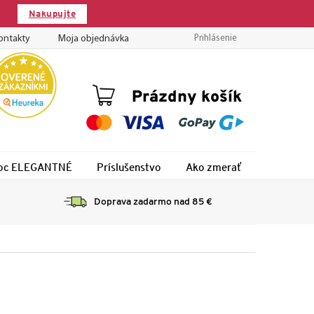
Nakupujte
ontakty
Moja objednávka
Prihlásenie
Nákupný
Prázdny košík
košík
 noc ELEGANTNÉ
Príslušenstvo
Ako zmerať
Montáž
Doprava zadarmo nad 85 €