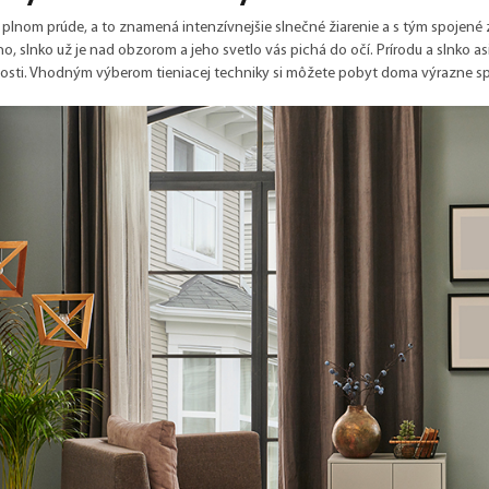
v plnom prúde, a to znamená intenzívnejšie slnečné žiarenie a s tým spojené
no, slnko už je nad obzorom a jeho svetlo vás pichá do očí. Prírodu a slnko asi
osti. Vhodným výberom tieniacej techniky si môžete pobyt doma výrazne sprí