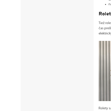
n
Rolet
Tiež rol
čas preš
elektri
Rolety s