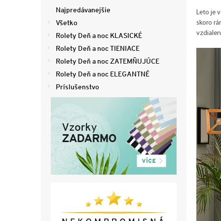
ý
Najpredávanejšie
Leto je 
p
Všetko
skoro rá
a
vzdialen
Rolety Deň a noc KLASICKÉ
n
e
Rolety Deň a noc TIENIACE
l
Rolety Deň a noc ZATEMŇUJÚCE
Rolety Deň a noc ELEGANTNÉ
Príslušenstvo