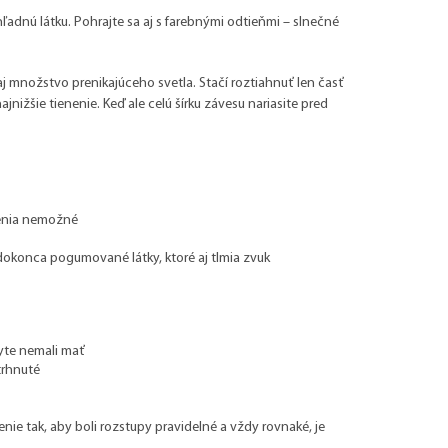
ľadnú látku. Pohrajte sa aj s farebnými odtieňmi – slnečné
 aj množstvo prenikajúceho svetla. Stačí roztiahnuť len časť
nižšie tienenie. Keď ale celú šírku závesu nariasite pred
nenia nemožné
 dokonca pogumované látky, ktoré aj tlmia zvuk
byte nemali mať
trhnuté
enie tak, aby boli rozstupy pravidelné a vždy rovnaké, je