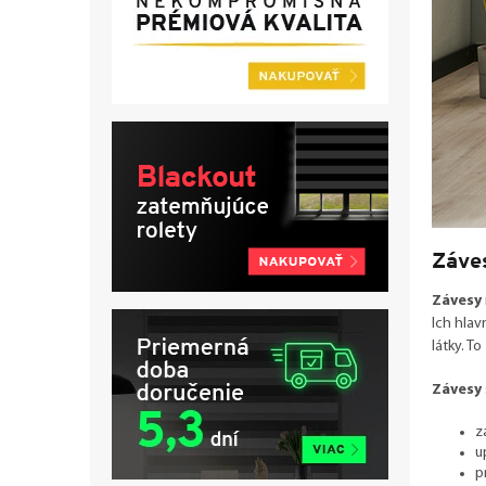
Záves
Závesy
Ich hla
látky. T
Závesy
z
u
p