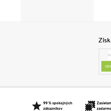
Získ
OD
Z
á
p
99 % spokojných
Zasiela
ä
zákazníkov
zadarm