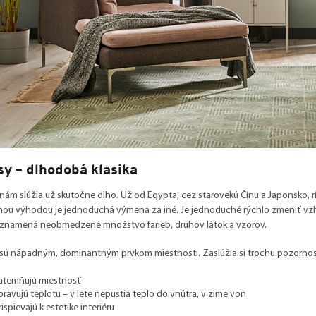
y – dlhodobá klasika
nám slúžia už skutočne dlho. Už od Egypta, cez starovekú Čínu a Japonsko, r
vnou výhodou je jednoduchá výmena za iné. Je jednoduché rýchlo zmeniť vz
o znamená neobmedzené množstvo farieb, druhov látok a vzorov.
sú nápadným, dominantným prvkom miestnosti. Zaslúžia si trochu pozornosti 
atemňujú miestnosť
pravujú teplotu – v lete nepustia teplo do vnútra, v zime von
rispievajú k estetike interiéru