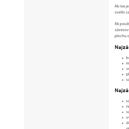
Ak nie j
svetlo s
Ak použi
závesov 
plochu o
Najzá
b
m
v
p
s
Najzá
s
n
s
o
d
u