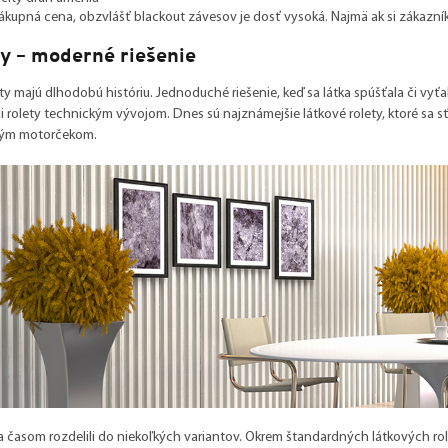
ákupná cena, obzvlášť blackout závesov je dosť vysoká. Najmä ak si zákazní
y – moderné riešenie
ety majú dlhodobú históriu. Jednoduché riešenie, keď sa látka spúšťala či vy
li rolety technickým vývojom. Dnes sú najznámejšie látkové rolety, ktoré sa
ckým motorčekom.
a časom rozdelili do niekoľkých variantov. Okrem štandardných látkových roli