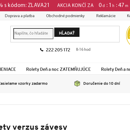
0
1
47
 % s kódom: ZLAVA21
AKCIA KONČÍ ZA
d
h
m
Doprava a platba
Obchodné podmienky
Reklamácie
K
HĽADAŤ
222 205 172
8-16 hod
TIENIACE
Rolety Deň a noc ZATEMŇUJÚCE
Rolety Deň a
asielame vzorky zadarmo
Doručenie do 10 dní
ety verzus závesy