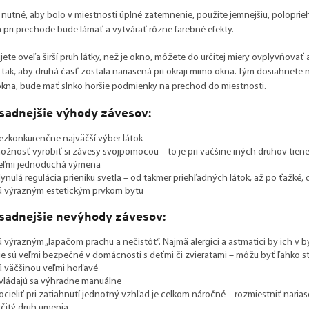
e nutné, aby bolo v miestnosti úplné zatemnenie, použite jemnejšiu, poloprieh
a pri prechode bude lámať a vytvárať rôzne farebné efekty.
jete oveľa širší pruh látky, než je okno, môžete do určitej miery ovplyvňovať
tak, aby druhá časť zostala nariasená pri okraji mimo okna. Tým dosiahnete naj
kna, bude mať slnko horšie podmienky na prechod do miestnosti.
sadnejšie výhody závesov:
ezkonkurenčne najväčší výber látok
ožnosť vyrobiť si závesy svojpomocou – to je pri väčšine iných druhov tie
eľmi jednoduchá výmena
lynulá regulácia prieniku svetla – od takmer priehľadných látok, až po ťažké,
ú výrazným estetickým prvkom bytu
sadnejšie nevýhody závesov:
ú výrazným „lapačom prachu a nečistôt“. Najmä alergici a astmatici by ich v 
ie sú veľmi bezpečné v domácnosti s deťmi či zvieratami – môžu byť ľahko s
ú väčšinou veľmi horľavé
vládajú sa výhradne manuálne
ocieliť pri zatiahnutí jednotný vzhľad je celkom náročné – rozmiestniť narias
rčitý druh umenia