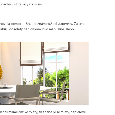
k nechá ušiť závesy na mieru
ťahovala pomocou šnúr, je známe už od staroveku. Za ten
 sťahujú do rolety nad oknom. Buď manuálne, alebo
et tu máme rímske rolety, skladané plisé rolety, papierové