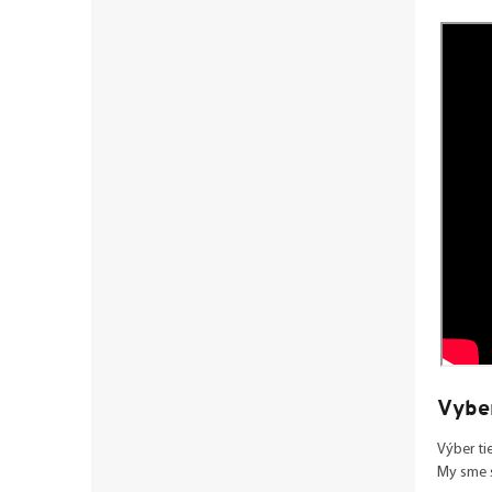
Vybe
Výber ti
My sme s