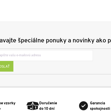
avajte špeciálne ponuky a novinky ako p
OSLAŤ
me vzorky
Doručenie
Garancia
o
do 10 dní
spokojnosti