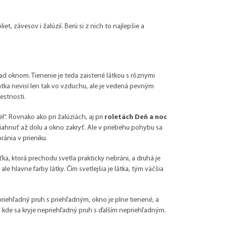
t, závesov i žalúzií. Berú si z nich to najlepšie a
nad oknom. Tienenie je teda zaistené látkou s rôznymi
átka nevisí len tak vo vzduchu, ale je vedená pevným
estnosti.
el“. Rovnako ako pri žalúziách, aj pri
roletách Deň a noc
iahnuť až dolu a okno zakryť. Ale v priebehu pohybu sa
ránia v prieniku.
ka, ktorá prechodu svetla prakticky nebráni, a druhá je
ale hlavne farby látky. Čím svetlejšia je látka, tým väčšia
riehľadný pruh s priehľadným, okno je plne tienené, a
, kde sa kryje nepriehľadný pruh s ďalším nepriehľadným.