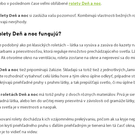
rolety Deň a noc
alebo v poslednom čase veľmi obľúbené
.
lety Deň a noc
si zaslúžia vašu pozornosť. Kombinujú vlastnosti bežných rolie
vajú nevýhody.
olety Deň a noc fungujú?
je podobný ako pri klasických roletách – látka sa vysúva a zasúva do kazety 
farbami a priesvitnosťou, ktorá reguluje množstvo prechádzajúceho svetla. L
 Ak otvoríme okno na ventiláciu, roleta zostane na okne a neprevesí sa do mi
Deň a noc
tiež pripomínajú žalúzie. Skladajú sa totiž tiež z jednotlivých „lami
e rozhodnúť vytiahnuť celú látku hore a tým okno úplne odkryť, prípadne st
ekrývajú priehľadné pruhy s pruhmi látky, a tak prepúšťajú svetlo, či mu úplne b
a
roletách Deň a noc
má totiž pruhy z dvoch rôznych materiálov. Prvá je sieť
dná látka, alebo len do určitej miery priesvitná v závislosti od gramáže látky, 
a svetla je v miestnosti a naopak.
hovaní rolety dochádza k ich vzájomnému prekrývaniu, pričom ak sa kryje nep
ri krytí priehľadného pruhu s ďalším priehľadným je tienená len tá časť okna
 je to vidieť na videu: