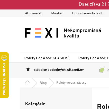
Prejsť
Dnes zľava 21
na
obsah
Ako zmerať
Montáž
Hodnotenie obchodu
Rolety Deň a noc KLASICKÉ
Rolety Deň a noc 
Státisíce spokojných zákazníkov
Z
Domov
Blog
Rolety verzus závesy
B
o
Preskočiť
č
Kategórie
kategórie
Rol
n