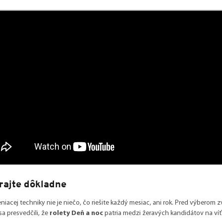
rajte dôkladne
eniacej techniky nie je niečo, čo riešite každý mesiac, ani rok. Pred výberom
a presvedčili, že
rolety Deň a noc
patria medzi žeravých kandidátov na víť