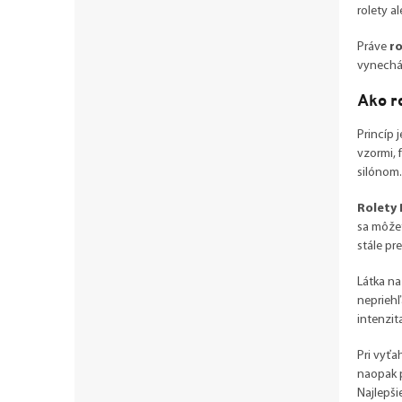
rolety 
Práve
ro
vynechá
Ako r
Princíp 
vzormi, 
silónom.
Rolety 
sa môžet
stále pr
Látka n
nepriehľa
intenzit
Pri vyťa
naopak p
Najlepšie