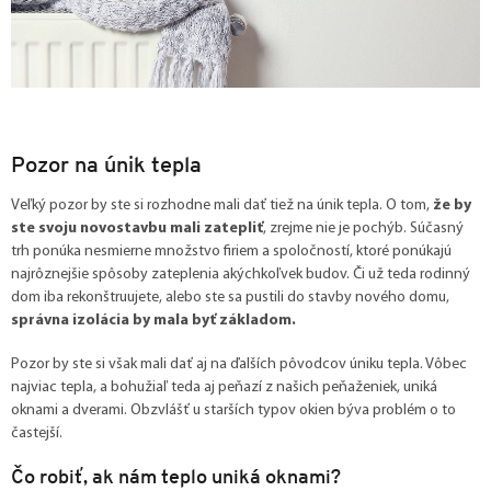
Pozor na únik tepla
Veľký pozor by ste si rozhodne mali dať tiež na únik tepla. O tom,
že by
ste svoju novostavbu mali zatepliť
, zrejme nie je pochýb. Súčasný
trh ponúka nesmierne množstvo firiem a spoločností, ktoré ponúkajú
najrôznejšie spôsoby zateplenia akýchkoľvek budov. Či už teda rodinný
dom iba rekonštruujete, alebo ste sa pustili do stavby nového domu,
správna izolácia by mala byť základom.
Pozor by ste si však mali dať aj na ďalších pôvodcov úniku tepla. Vôbec
najviac tepla, a bohužiaľ teda aj peňazí z našich peňaženiek, uniká
oknami a dverami. Obzvlášť u starších typov okien býva problém o to
častejší.
Čo robiť, ak nám teplo uniká oknami?