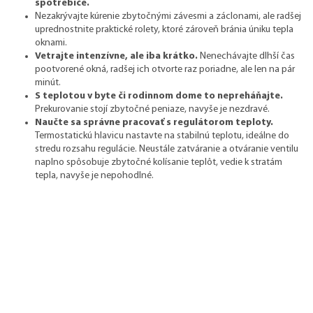
spotrebiče.
Nezakrývajte kúrenie zbytočnými závesmi a záclonami
, ale radšej
uprednostnite praktické rolety, ktoré zároveň bránia úniku tepla
oknami.
Vetrajte intenzívne, ale iba krátko.
Nenechávajte dlhší čas
pootvorené okná, radšej ich otvorte raz poriadne, ale len na pár
minút.
S teplotou v byte či rodinnom dome to nepreháňajte.
Prekurovanie stojí zbytočné peniaze, navyše je nezdravé.
Naučte sa správne pracovať s regulátorom teploty.
Termostatickú hlavicu nastavte na stabilnú teplotu, ideálne do
stredu rozsahu regulácie. Neustále zatváranie a otváranie ventilu
naplno spôsobuje zbytočné kolísanie teplôt, vedie k stratám
tepla, navyše je nepohodlné.