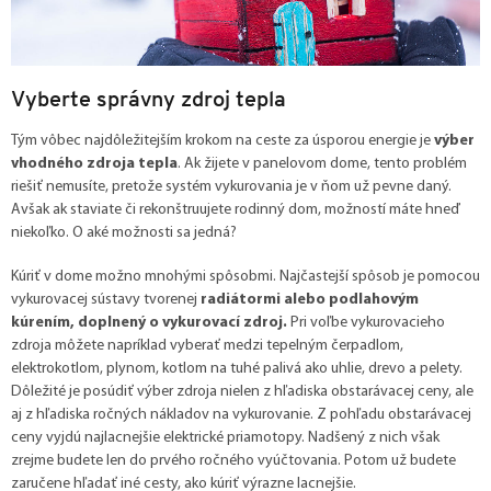
Vyberte správny zdroj tepla
Tým vôbec najdôležitejším krokom na ceste za úsporou energie je
výber
vhodného zdroja tepla
. Ak žijete v panelovom dome, tento problém
riešiť nemusíte, pretože systém vykurovania je v ňom už pevne daný.
Avšak ak staviate či rekonštruujete rodinný dom, možností máte hneď
niekoľko. O aké možnosti sa jedná?
Kúriť v dome možno mnohými spôsobmi. Najčastejší spôsob je pomocou
vykurovacej sústavy tvorenej
radiátormi alebo podlahovým
kúrením, doplnený o vykurovací zdroj.
Pri voľbe vykurovacieho
zdroja môžete napríklad vyberať medzi tepelným čerpadlom,
elektrokotlom, plynom, kotlom na tuhé palivá ako uhlie, drevo a pelety.
Dôležité je posúdiť výber zdroja nielen z hľadiska obstarávacej ceny, ale
aj z hľadiska ročných nákladov na vykurovanie. Z pohľadu obstarávacej
ceny vyjdú najlacnejšie elektrické priamotopy. Nadšený z nich však
zrejme budete len do prvého ročného vyúčtovania. Potom už budete
zaručene hľadať iné cesty, ako kúriť výrazne lacnejšie.