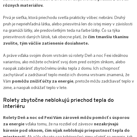
rôznych materiálov.
Prvá je sieťka, ktorá priechodu svetla prakticky vôbec nebráni. Druhý
pruh je nepriehľadná látka, alebo priesvitná len do istej miery v závislosti
na gramáži látky, ale predovšetkým teda na farbe látky. Čo sa týka
priesvitnosti daných látok, tak obecne platí, že
čím tmavšiu tkaninu
zvolíte, tým väčšie zatienenie dosiahnete.
A práve vďaka svojim dvom vrstvám sú rolety Deň a noc Fexi ideálnou
variantou, ako môžete ochrániť svoj dom pred ostrým slnkom, alebo
naopak zabrániť zbytočnému úniku tepla z domu. Ich schopnosť
zachytávať a zadržiavať teplo medzi ich dvoma vrstvami znamená, že
Vám
pomôžu znížiť účty za energie
, pretože môžu zadržiavať teplo v
zime, a naopak
odrážať teplo v lete
.
Rolety zbytočne neblokujú priechod tepla do
interiéru
Rolety Deň a noc od Fexi Vám zároveň môžu pomôcť s úsporou
za energie
vďaka tomu, že na rozdiel od závesov
nezakrývajú
kúrenie pod oknom, čím nijak neblokujú priepustnosť tepla do