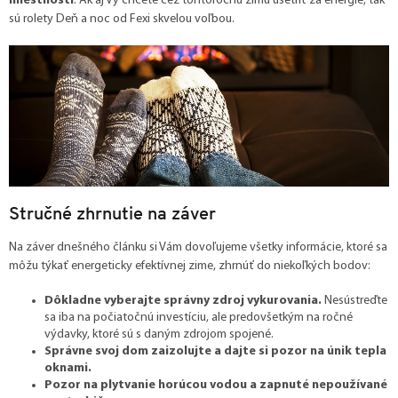
miestnosti
. Ak aj Vy chcete cez tohtoročnú zimu ušetriť za energie, tak
sú rolety Deň a noc od Fexi skvelou voľbou.
Stručné zhrnutie na záver
Na záver dnešného článku si Vám dovoľujeme všetky informácie, ktoré sa
môžu týkať energeticky efektívnej zime, zhrnúť do niekoľkých bodov:
Dôkladne vyberajte správny zdroj vykurovania.
Nesústreďte
sa iba na počiatočnú investíciu, ale predovšetkým na ročné
výdavky, ktoré sú s daným zdrojom spojené.
Správne svoj dom zaizolujte a dajte si pozor na únik tepla
oknami.
Pozor na plytvanie horúcou vodou a zapnuté nepoužívané