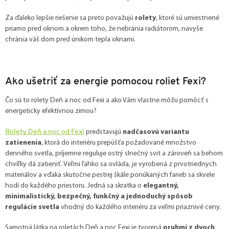
Za ďaleko lepšie riešenie sa preto považujú
rolety
, ktoré sú umiestnené
priamo pred oknom a okrem toho, že nebránia radiátorom, navyše
chránia váš dom pred únikom tepla oknami.
Ako ušetriť za energie pomocou roliet Fexi?
Čo sú to rolety Deň a noc od Fexi a ako Vám vlastne môžu pomôcť s
energeticky efektívnou zimou?
Rolety Deň a noc od Fexi
predstavujú
nadčasovú variantu
zatienenia
, ktorá do interiéru prepúšťa požadované množstvo
denného svetla, príjemne reguluje ostrý slnečný svit a zároveň sa behom
chvíľky dá zatieniť. Veľmi ľahko sa ovláda, je vyrobená z prvotriednych
materiálov a vďaka skutočne pestrej škále ponúkaných farieb sa skvele
hodí do každého priestoru. Jedná sa skratka o
elegantný,
minimalistický, bezpečný, funkčný a jednoduchý spôsob
regulácie svetla
vhodný do každého interiéru za veľmi priaznivé ceny.
Samotná látka na roletách Deň a noc Fexi je tvorená
pruhmi z dvoch