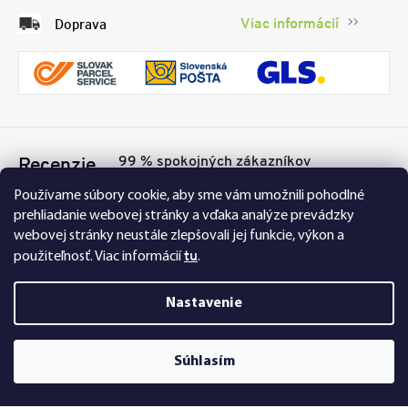
Viac informácií
Doprava
99 % spokojných zákazníkov
Recenzie
Přesvědčte se sami
Tu
Používame súbory cookie, aby sme vám umožnili pohodlné
prehliadanie webovej stránky a vďaka analýze prevádzky
webovej stránky neustále zlepšovali jej funkcie, výkon a
tu
použiteľnosť.
Viac informácií
.
Nastavenie
Nakupujte na FEXI bezpečne a bez obáv. Vďaka
Súhlasím
HTTPS protokolu sú vaše citlivé dáta úplne v
bezpečí, všetky informácie medzi prehliadačom a
serverom sa prenášajú v zašifrovanej podobe.