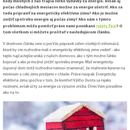
kedy mnohých z nás trápia veľké výdavky za energie. Avšak aj
počas chladnejších mesiacov možno za energie ušetriť. Ako sa
teda pripraviť na energeticky efektívnu zimu? Ako je možné
znížiť spotrebu energie aj počas zimy? Ako nám s týmto
rolety Fexi
problémom môžu pomôcť práve nami ponúkané
? O
tom všetkom si môžete prečítať v nasledujúcom článku.
V dnešnom článku sme si pre Vás pripravili súhrn všetkých informácií,
ktoré by ste rozhodne mali o energeticky efektívnej zime vedieť - ako
teplo najčastejšie uniká z našich domovov, ako s tým možno ľahko
bojovať a ako je možné znížiť spotrebu energie. Mať energeticky
úsporný dom totiž rozhodne nemusí znamenať, že stiahnete kúrenie na
minimum a celú zimu prežijete v chlade. Práve naopak. Energeticky
efektívna zima spočíva v tom, že komfort Vášho života sa nijako
nezmení, avšak účty za energie sa výrazne znížia. Dnes Vám poradíme
ako na to.