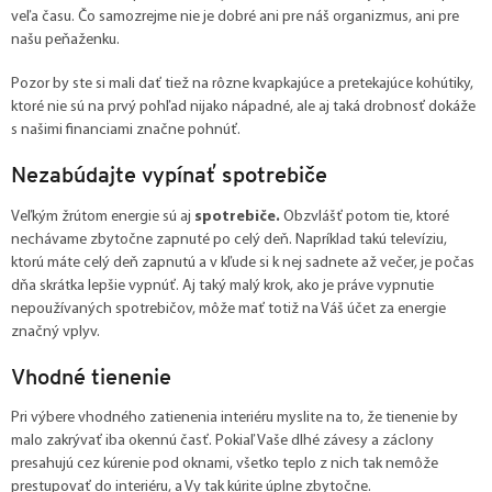
veľa času. Čo samozrejme nie je dobré ani pre náš organizmus, ani pre
našu peňaženku.
Pozor by ste si mali dať tiež na rôzne kvapkajúce a pretekajúce kohútiky,
ktoré nie sú na prvý pohľad nijako nápadné, ale aj taká drobnosť dokáže
s našimi financiami značne pohnúť.
Nezabúdajte vypínať spotrebiče
Veľkým žrútom energie sú aj
spotrebiče.
Obzvlášť potom tie, ktoré
nechávame zbytočne zapnuté po celý deň. Napríklad takú televíziu,
ktorú máte celý deň zapnutú a v kľude si k nej sadnete až večer, je počas
dňa skrátka lepšie vypnúť. Aj taký malý krok, ako je práve vypnutie
nepoužívaných spotrebičov, môže mať totiž na Váš účet za energie
značný vplyv.
Vhodné tienenie
Pri výbere vhodného zatienenia interiéru myslite na to, že tienenie by
malo zakrývať iba okennú časť. Pokiaľ Vaše dlhé závesy a záclony
presahujú cez kúrenie pod oknami, všetko teplo z nich tak nemôže
prestupovať do interiéru, a Vy tak kúrite úplne zbytočne.