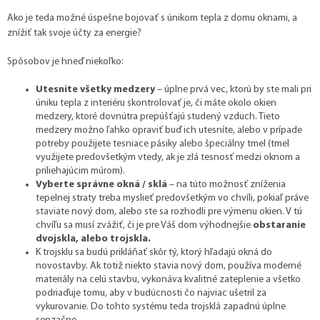
Ako je teda možné úspešne bojovať s únikom tepla z domu oknami, a
znížiť tak svoje účty za energie?
Spôsobov je hneď niekoľko:
Utesnite všetky medzery
– úplne prvá vec, ktorú by ste mali pri
úniku tepla z interiéru skontrolovať je, či máte okolo okien
medzery, ktoré dovnútra prepúšťajú studený vzduch. Tieto
medzery možno ľahko opraviť buď ich utesníte, alebo v prípade
potreby použijete tesniace pásiky alebo špeciálny tmel (tmel
využijete predovšetkým vtedy, ak je zlá tesnosť medzi oknom a
priliehajúcim múrom).
Vyberte správne okná / sklá
– na túto možnosť zníženia
tepelnej straty treba myslieť predovšetkým vo chvíli, pokiaľ práve
staviate nový dom, alebo ste sa rozhodli pre výmenu okien. V tú
chvíľu sa musí zvážiť, či je pre Váš dom výhodnejšie
obstaranie
dvojskla, alebo trojskla.
K trojsklu sa budú prikláňať skôr tý, ktorý hľadajú okná do
novostavby. Ak totiž niekto stavia nový dom, používa moderné
materiály na celú stavbu, vykonáva kvalitné zateplenie a všetko
podriaďuje tomu, aby v budúcnosti čo najviac ušetril za
vykurovanie. Do tohto systému teda trojsklá zapadnú úplne