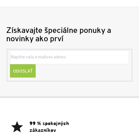
Získavajte špeciálne ponuky a
novinky ako prví
ODOSLAŤ
Z
á
p
ä
99 % spokojných
t
zákazníkov
i