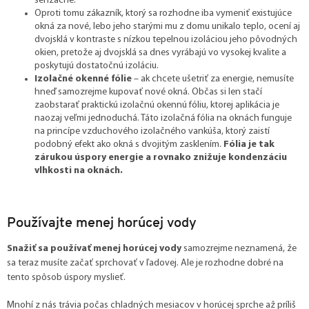
senzačne.
Oproti tomu zákazník, ktorý sa rozhodne iba vymeniť existujúce
okná za nové, lebo jeho starými mu z domu unikalo teplo, ocení aj
dvojsklá v kontraste s nízkou tepelnou izoláciou jeho pôvodných
okien, pretože aj dvojsklá sa dnes vyrábajú vo vysokej kvalite a
poskytujú dostatočnú izoláciu.
Izolačné okenné fólie
– ak chcete ušetriť za energie, nemusíte
hneď samozrejme kupovať nové okná. Občas si len stačí
zaobstarať praktickú izolačnú okennú fóliu, ktorej aplikácia je
naozaj veľmi jednoduchá. Táto izolačná fólia na oknách funguje
na princípe vzduchového izolačného vankúša, ktorý zaistí
podobný efekt ako okná s dvojitým zasklením.
Fólia je tak
zárukou úspory energie a rovnako znižuje kondenzáciu
vlhkosti na oknách.
Používajte menej horúcej vody
Snažiť sa používať menej horúcej vody
samozrejme neznamená, že
sa teraz musíte začať sprchovať v ľadovej. Ale je rozhodne dobré na
tento spôsob úspory myslieť.
Mnohí z nás trávia počas chladných mesiacov v horúcej sprche až príliš