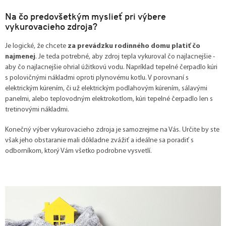
Na čo predovšetkým myslieť pri výbere
vykurovacieho zdroja?
Je logické, že chcete
za prevádzku rodinného domu platiť čo
najmenej
. Je teda potrebné, aby zdroj tepla vykuroval čo najlacnejšie -
aby čo najlacnejšie ohrial úžitkovú vodu. Napríklad tepelné čerpadlo kúri
s polovičnými nákladmi oproti plynovému kotlu. V porovnaní s
elektrickým kúrením, či už elektrickým podlahovým kúrením, sálavými
panelmi, alebo teplovodným elektrokotlom, kúri tepelné čerpadlo len s
tretinovými nákladmi.
Konečný výber vykurovacieho zdroja je samozrejme na Vás. Určite by ste
však jeho obstaranie mali dôkladne zvážiť a ideálne sa poradiť s
odborníkom, ktorý Vám všetko podrobne vysvetlí.