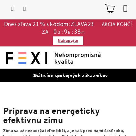
Prejsť
Nákup
na
obsah
košík
Dnes zľava 23 % s kódom: ZLAVA23
AKCIA KONČÍ
0
9
38
ZA
d
h
m
Nakupujte
Státisíce spokojných zákazníkov
Príprava na energeticky
efektívnu zimu
Zima sa už nezadržateľne blíži, a je tak pred nami časť roka,