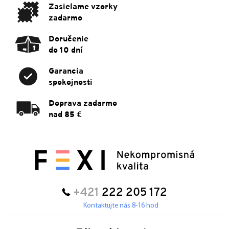
e
Zasielame vzorky
zadarmo
Doručenie
do 10 dní
Garancia
spokojnosti
Doprava zadarmo
nad 85 €
+421
222 205 172
Kontaktujte nás 8-16 hod