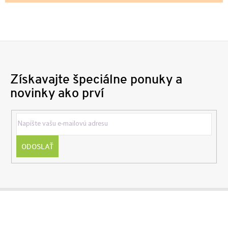
Získavajte špeciálne ponuky a
novinky ako prví
ODOSLAŤ
Z
á
p