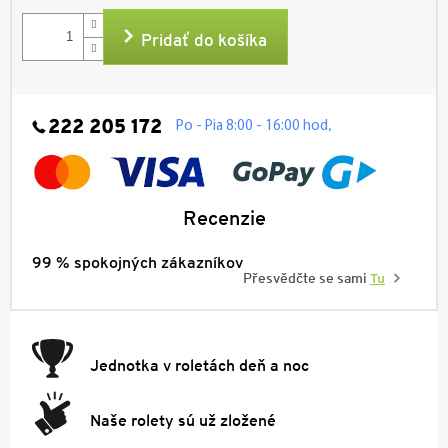
cena:
Pridať do košíka
222 205 172
.
Po - Pia 8:00 - 16:00 hod
Recenzie
99 % spokojných zákazníkov
Přesvědčte se sami
Tu
Jednotka v roletách deň a noc
Naše rolety sú už zložené