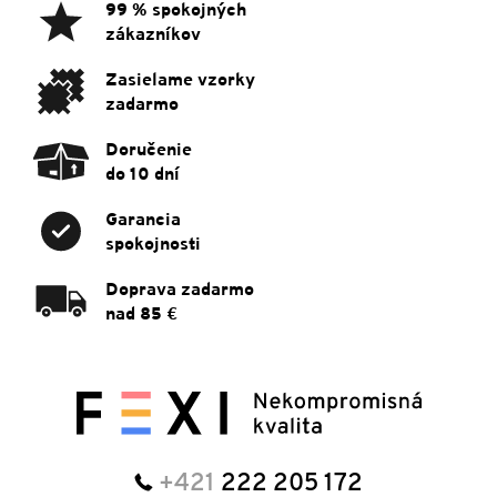
ä
99 % spokojných
t
zákazníkov
i
e
Zasielame vzorky
zadarmo
Doručenie
do 10 dní
Garancia
spokojnosti
Doprava zadarmo
nad 85 €
+421
222 205 172