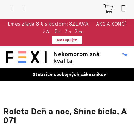
Prejsť
Nákup
na
obsah
košík
Dnes zľava 8 € s kódom: 8ZLAVA
AKCIA KONČÍ
0
7
2
ZA
d
h
m
Nakupujte
Státisíce spokojných zákazníkov
Roleta Deň a noc, Shine biela, A
071