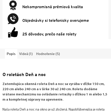
Nekompromisná prémiová kvalita
Objednávky si telefonicky overujeme
25 dôvodov, prečo naše rolety
Popis
Videá (1)
Hodnotenie (5)
O roletách Deň a noc
Zatemňujúca okenná roleta Deň a noc sa vyrába v dĺžke 150 cm,
220 cm alebo 240 cm a v šírke 30 až 240 cm. Roletu dodáme
vrátane mechanizmu na ovládanie retiazky s dĺžkou 1 m alebo 1,5
m a kompletnej súpravy na upevnenie.
Naša roleta Deň a noc na okno je už zložená. Najobľúbenejšia je roleta