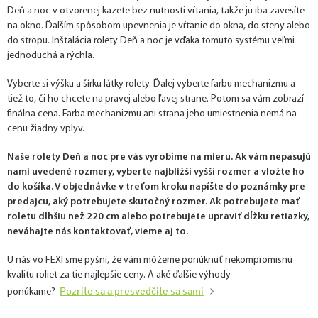
Deň a noc v otvorenej kazete bez nutnosti vŕtania, takže ju iba zavesíte
na okno. Ďalším spôsobom upevnenia je vŕtanie do okna, do steny alebo
do stropu. Inštalácia rolety Deň a noc je vďaka tomuto systému veľmi
jednoduchá a rýchla.
Vyberte si výšku a šírku látky rolety. Ďalej vyberte farbu mechanizmu a
tiež to, či ho chcete na pravej alebo ľavej strane. Potom sa vám zobrazí
finálna cena. Farba mechanizmu ani strana jeho umiestnenia nemá na
cenu žiadny vplyv.
Naše rolety Deň a noc pre vás vyrobíme na mieru. Ak vám nepasujú
nami uvedené rozmery, vyberte najbližší vyšší rozmer a vložte ho
do košíka. V objednávke v treťom kroku napíšte do poznámky pre
predajcu, aký potrebujete skutočný rozmer. Ak potrebujete mať
roletu dlhšiu než 220 cm alebo potrebujete upraviť dĺžku retiazky,
neváhajte nás kontaktovať, vieme aj to.
U nás vo FEXI sme pyšní, že vám môžeme ponúknuť nekompromisnú
kvalitu roliet za tie najlepšie ceny. A aké ďalšie výhody
Pozrite sa a presvedčite sa sami
ponúkame?