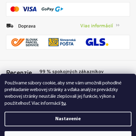
Viac informácií
Doprava
99 % spokojných zákazníkov
Recenzie
Přesvědčte se sami
Tu
Používame súbory cookie, aby sme vám umožnili pohodlné
prehliadanie webovej stránky a vďaka analýze prevádzky
webovej stránky neustále zlepšovali jej funkcie, výkon a
tu
použiteľnosť.
Viac informácií
.
Nastavenie