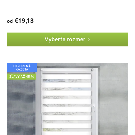
€19,13
od
Vyberte rozmer
OTVORENÁ
KAZETA
ZĽAVY AŽ 45 %