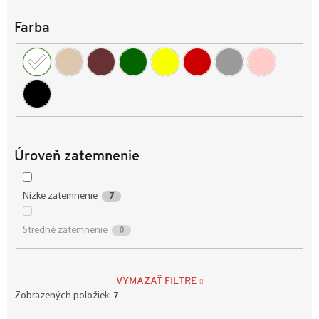
u
k
Farba
t
o
v
Úroveň zatemnenie
Nízke zatemnenie
7
Stredné zatemnenie
0
VYMAZAŤ FILTRE
Zobrazených položiek:
7