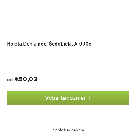
Roleta Deň a noc, Šedobiela, A 090e
€50,03
od
Vyberte rozmer
7
položiek celkom
O