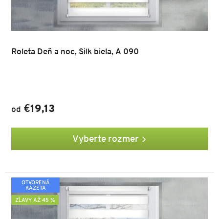
Roleta Deň a noc, Silk biela, A 090
€19,13
od
Vyberte rozmer
OTVORENÁ
KAZETA
ZĽAVY AŽ 45 %