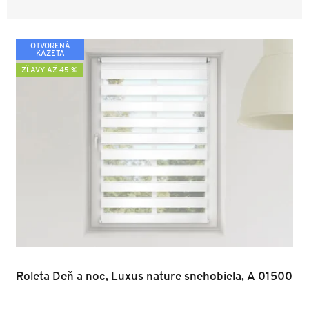
V
OTVORENÁ
ý
KAZETA
p
ZĽAVY AŽ 45 %
i
s
p
r
o
d
u
k
t
o
v
Roleta Deň a noc, Luxus nature snehobiela, A 01500