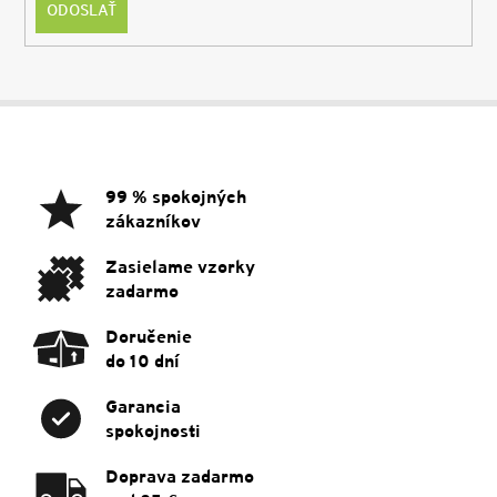
ODOSLAŤ
Z
á
p
ä
99 % spokojných
t
zákazníkov
i
e
Zasielame vzorky
zadarmo
Doručenie
do 10 dní
Garancia
spokojnosti
Doprava zadarmo