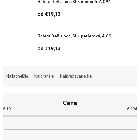
Roleta Deň a noc, Silk medená, A 094
od
€19,13
Roleta Deň a noc, Silk perleťová, A 091
od
€19,13
R
a
Najlacnejšie
Najdrahšie
Najpredávanejšie
d
e
n
Cena
i
e
€
19
€
194
p
r
o
d