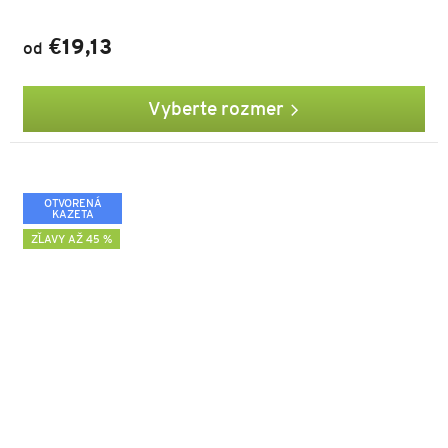
€19,13
od
Vyberte rozmer
OTVORENÁ
KAZETA
ZĽAVY AŽ 45 %