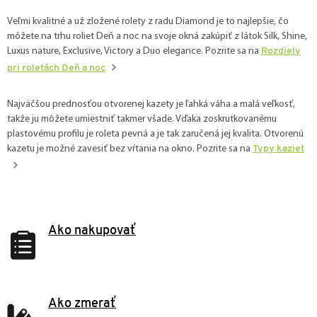
v
l
Veľmi kvalitné a už zložené rolety z radu Diamond je to najlepšie, čo
á
môžete na trhu roliet Deň a noc na svoje okná zakúpiť z látok Silk, Shine,
d
Luxus nature, Exclusive, Victory a Duo elegance. Pozrite sa na
Rozdiely
a
pri roletách Deň a noc
c
i
e
Najväčšou prednosťou otvorenej kazety je ľahká váha a malá veľkosť,
p
takže ju môžete umiestniť takmer všade. Vďaka zoskrutkovanému
r
plastovému profilu je roleta pevná a je tak zaručená jej kvalita. Otvorenú
v
kazetu je možné zavesiť bez vŕtania na okno. Pozrite sa na
Typy kaziet
k
y
v
ý
p
i
Ako nakupovať
s
u
Ako zmerať