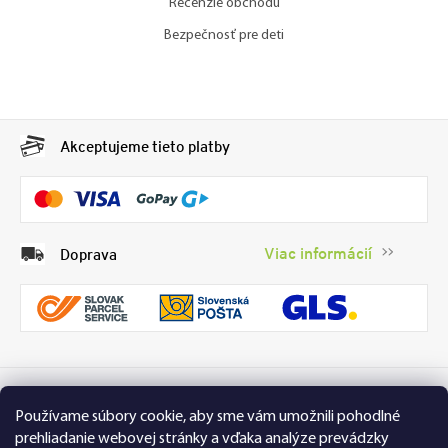
Recenzie obchodu
Bezpečnosť pre deti
Akceptujeme tieto platby
Viac informácií
Doprava
99 % spokojných zákazníkov
Recenzie
Používame súbory cookie, aby sme vám umožnili pohodlné
Přesvědčte se sami
Tu
prehliadanie webovej stránky a vďaka analýze prevádzky