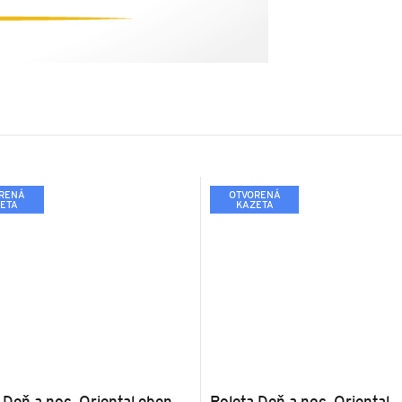
RENÁ
OTVORENÁ
ETA
KAZETA
 Deň a noc, Oriental eben,
Roleta Deň a noc, Oriental