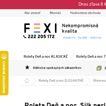
Prejsť
Dnes zľava 8
na
obsah
Ako zmerať
Montáž
Hodnotenie obchodu
222 205 172
Volajte Po - Pia 8:00 - 16:00 hod.
Rolety Deň a noc KLASICKÉ
Rolety Deň a noc 
Státisíce spokojných zákazníkov
Z
Domov
Rolety Deň a noc ELEGANTNÉ
Otvoren
Roleta Deň a noc, Silk per