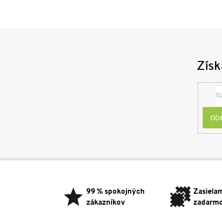
Získ
OD
Z
á
p
99 % spokojných
Zasiela
ä
zákazníkov
zadarm
t
i