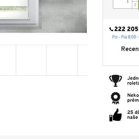
222 205
Po - Pia 8:00 
Recen
Jedn
rolet
Neko
prémi
25 d
naše 