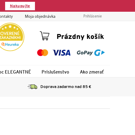
Nakupujte
ontakty
Moja objednávka
Prihlásenie
Nákupný
Prázdny košík
košík
 noc ELEGANTNÉ
Príslušenstvo
Ako zmerať
Montáž
Doprava zadarmo nad 85 €