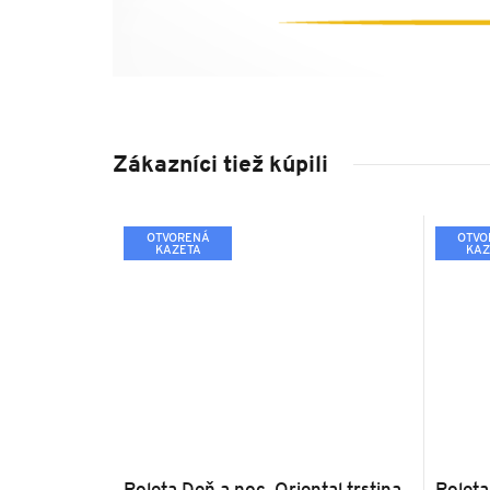
Zákazníci tiež kúpili
OTVORENÁ
OTVO
KAZETA
KAZ
Roleta Deň a noc, Oriental trstina,
Roleta