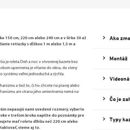
Ako zme
e 150 cm, 220 cm alebo 240 cm a v šírke 30 až
nie retiazky s dĺžkou 1 m alebo 1,5 m a
Montáž
šia je roleta Deň a noc v otvorenej kazete bez
ôsobom upevnenia je vŕtanie do okna, do steny
uto systému veľmi jednoduchá a rýchla.
Videoná
echanizmu a tiež to, či ho chcete na pravej alebo
echanizmu ani strana jeho umiestnenia nemá na
Čo je za
 vám nepasujú nami uvedené rozmery, vyberte
dnávke v treťom kroku napíšte do poznámky pre
Typy kaz
bujete mať roletu dlhšiu než 220 cm alebo
taktovať, vieme aj to.