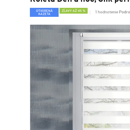
Podro
OTVORENÁ
ZĽAVY AŽ 45 %
1 hodnotenie
KAZETA