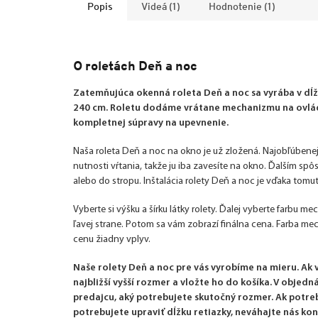
Popis
Videá (1)
Hodnotenie (1)
O roletách Deň a noc
Zatemňujúca okenná roleta Deň a noc sa vyrába v dĺžk
240 cm. Roletu dodáme vrátane mechanizmu na ovláda
kompletnej súpravy na upevnenie.
Naša roleta Deň a noc na okno je už zložená. Najobľúbenej
nutnosti vŕtania, takže ju iba zavesíte na okno. Ďalším sp
alebo do stropu. Inštalácia rolety Deň a noc je vďaka tom
Vyberte si výšku a šírku látky rolety. Ďalej vyberte farbu m
ľavej strane. Potom sa vám zobrazí finálna cena. Farba m
cenu žiadny vplyv.
Naše rolety Deň a noc pre vás vyrobíme na mieru. Ak
najbližší vyšší rozmer a vložte ho do košíka. V obje
predajcu, aký potrebujete skutočný rozmer. Ak potre
potrebujete upraviť dĺžku retiazky, neváhajte nás kon