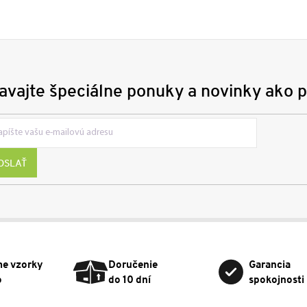
avajte špeciálne ponuky a novinky ako p
OSLAŤ
me vzorky
Doručenie
Garancia
o
do 10 dní
spokojnosti