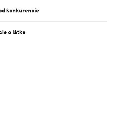
 od konkurencie
ie o látke