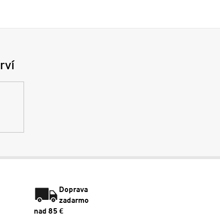
rví
Doprava
zadarmo
nad 85 €