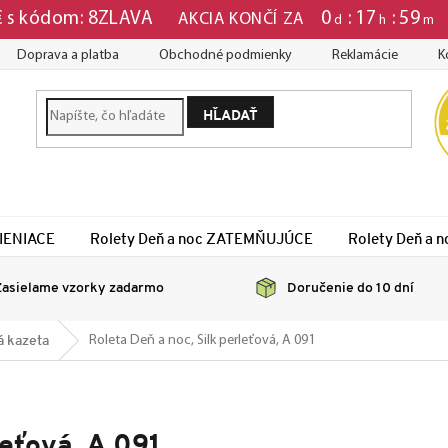
0
17
59
 € s kódom: 8ZLAVA
AKCIA KONČÍ ZA
d
h
m
Doprava a platba
Obchodné podmienky
Reklamácie
K
HĽADAŤ
TIENIACE
Rolety Deň a noc ZATEMŇUJÚCE
Rolety Deň a
asielame vzorky zadarmo
Doručenie do 10 dní
á kazeta
Roleta Deň a noc, Silk perleťová, A 091
leťová, A 091