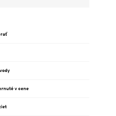
rať
vody
hrnuté v cene
iet