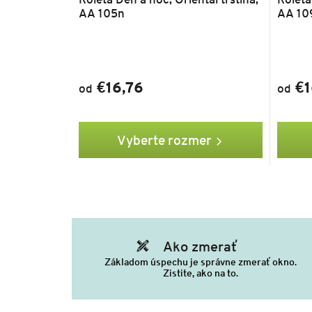
AA 105n
AA 10
€16,76
€1
od
od
Vyberte rozmer
Ako zmerať
Základom úspechu je správne zmerať okno.
Zistite, ako na to.