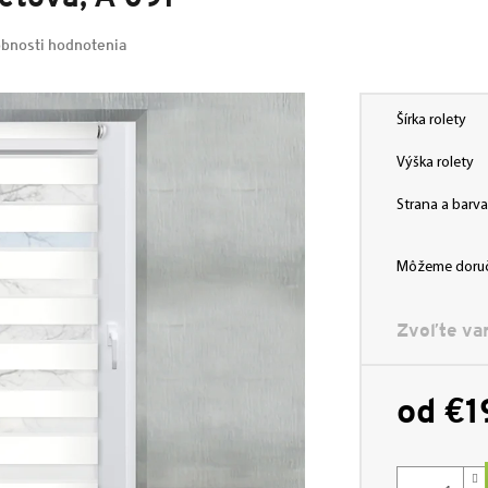
bnosti hodnotenia
Šírka rolety
Výška rolety
Strana a bar
Môžeme doruč
Zvoľte var
od
€1
Jednotková
cena: