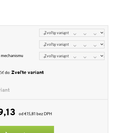
va mechanismu
Zvoľte variant
iť do:
iant
9,13
od
€15,81
bez DPH