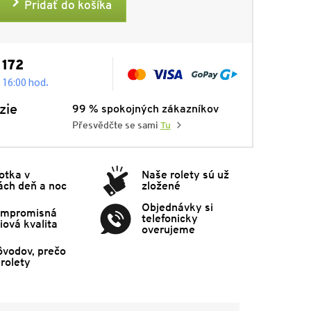
Pridať do košíka
 172
.
- 16:00 hod
zie
99 % spokojných zákazníkov
Přesvědčte se sami
Tu
otka v
Naše rolety sú už
ách deň a noc
zložené
Objednávky si
mpromisná
telefonicky
ová kvalita
overujeme
ôvodov, prečo
rolety