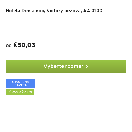
Roleta Deň a noc, Victory béžová, AA 3130
€50,03
od
Vyberte rozmer
OTVORENÁ
KAZETA
ZĽAVY AŽ 45 %