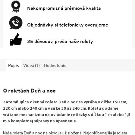
Nekompromisná prémiová kvalita
Objednávky si telefonicky overujeme
25 dôvodov, prečo naše rolety
Popis
Videá (1)
Hodnotenie
O roletách Deň a noc
Zatemňujúca okenná roleta Deň a noc sa vyrába v dĺžke 150 cm,
220 cm alebo 240 cm a v šírke 30 až 240 cm. Roletu dodáme
vrátane mechanizmu na ovládanie retiazky s dĺžkou 1 m alebo 1,5
m a kompletnej súpravy na upevnenie.
Naša roleta Deň a noc na okno je už zložená. Najobľúbenejšia je roleta