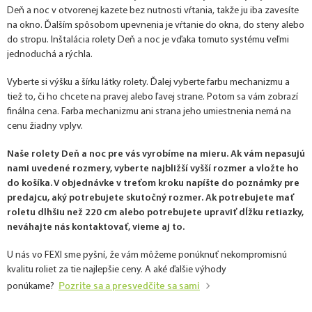
Deň a noc v otvorenej kazete bez nutnosti vŕtania, takže ju iba zavesíte
na okno. Ďalším spôsobom upevnenia je vŕtanie do okna, do steny alebo
do stropu. Inštalácia rolety Deň a noc je vďaka tomuto systému veľmi
jednoduchá a rýchla.
Vyberte si výšku a šírku látky rolety. Ďalej vyberte farbu mechanizmu a
tiež to, či ho chcete na pravej alebo ľavej strane. Potom sa vám zobrazí
finálna cena. Farba mechanizmu ani strana jeho umiestnenia nemá na
cenu žiadny vplyv.
Naše rolety Deň a noc pre vás vyrobíme na mieru. Ak vám nepasujú
nami uvedené rozmery, vyberte najbližší vyšší rozmer a vložte ho
do košíka. V objednávke v treťom kroku napíšte do poznámky pre
predajcu, aký potrebujete skutočný rozmer. Ak potrebujete mať
roletu dlhšiu než 220 cm alebo potrebujete upraviť dĺžku retiazky,
neváhajte nás kontaktovať, vieme aj to.
U nás vo FEXI sme pyšní, že vám môžeme ponúknuť nekompromisnú
kvalitu roliet za tie najlepšie ceny. A aké ďalšie výhody
Pozrite sa a presvedčite sa sami
ponúkame?