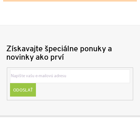
Získavajte špeciálne ponuky a
novinky ako prví
ODOSLAŤ
Z
á
p