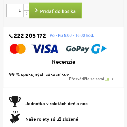
cena:
Pridať do košíka
222 205 172
.
Po - Pia 8:00 - 16:00 hod
Recenzie
99 % spokojných zákazníkov
Přesvědčte se sami
Tu
Jednotka v roletách deň a noc
Naše rolety sú už zložené