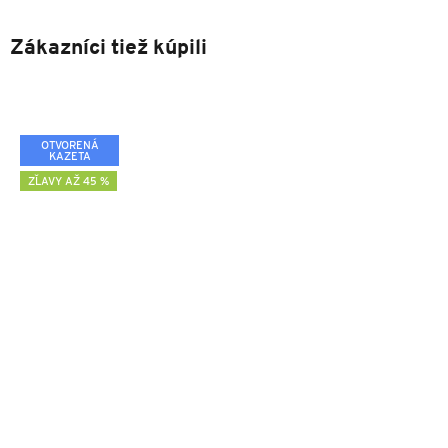
Zákazníci tiež kúpili
OTVORENÁ
KAZETA
ZĽAVY AŽ 45 %