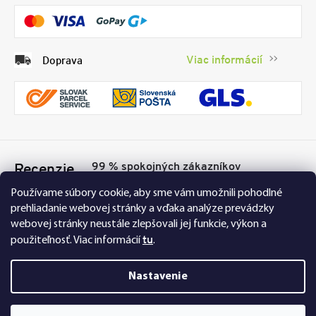
Viac informácií
Doprava
99 % spokojných zákazníkov
Recenzie
Přesvědčte se sami
Tu
Používame súbory cookie, aby sme vám umožnili pohodlné
prehliadanie webovej stránky a vďaka analýze prevádzky
webovej stránky neustále zlepšovali jej funkcie, výkon a
tu
použiteľnosť.
Viac informácií
.
Nastavenie