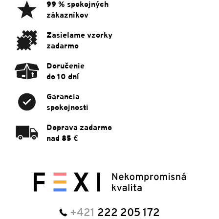
ä
99 % spokojných
t
zákazníkov
i
e
Zasielame vzorky
zadarmo
Doručenie
do 10 dní
Garancia
spokojnosti
Doprava zadarmo
nad 85 €
+421
222 205 172