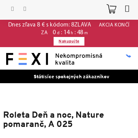
Prejsť
Nákup
na
obsah
košík
Dnes zľava 8 € s kódom: 8ZLAVA
AKCIA KONČÍ
0
14
48
ZA
d
h
m
Nakupujte
Státisíce spokojných zákazníkov
Roleta Deň a noc, Nature
pomaranč, A 025