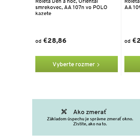
Roleta Deň a noc, Oriental
Roleta
smrekovec, AA 107n vo POLO
AA 10
kazete
€28,86
€2
od
od
Vyberte rozmer
Ako zmerať
Základom úspechu je správne zmerať okno.
Zistite, ako na to.