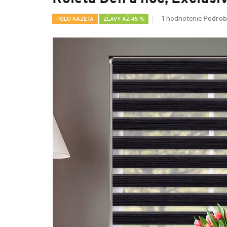
Podrob
1 hodnotenie
POLO KAZETA
ZĽAVY AŽ 45 %