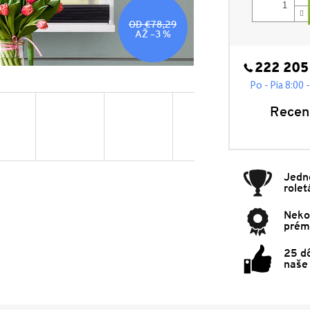
OD €78,29
AŽ –3 %
222 205
Po - Pia 8:00 
Recen
Jedn
rolet
Neko
prémi
25 d
naše 