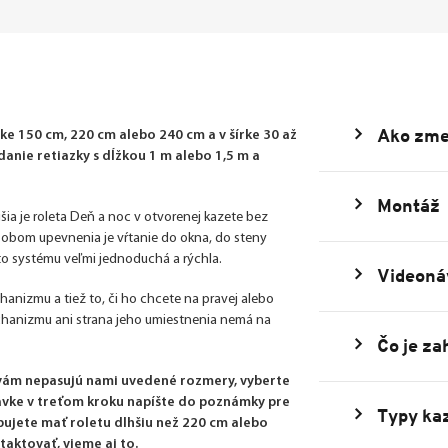
Ako zme
e 150 cm, 220 cm alebo 240 cm a v šírke 30 až
nie retiazky s dĺžkou 1 m alebo 1,5 m a
Montáž
šia je roleta Deň a noc v otvorenej kazete bez
ôsobom upevnenia je vŕtanie do okna, do steny
uto systému veľmi jednoduchá a rýchla.
Videoná
echanizmu a tiež to, či ho chcete na pravej alebo
echanizmu ani strana jeho umiestnenia nemá na
Čo je za
 vám nepasujú nami uvedené rozmery, vyberte
dnávke v treťom kroku napíšte do poznámky pre
Typy kaz
bujete mať roletu dlhšiu než 220 cm alebo
taktovať, vieme aj to.