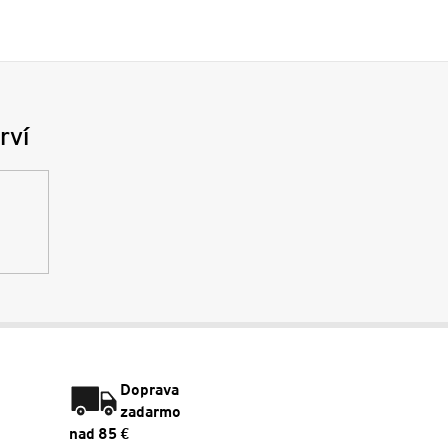
rví
Doprava
zadarmo
nad 85 €