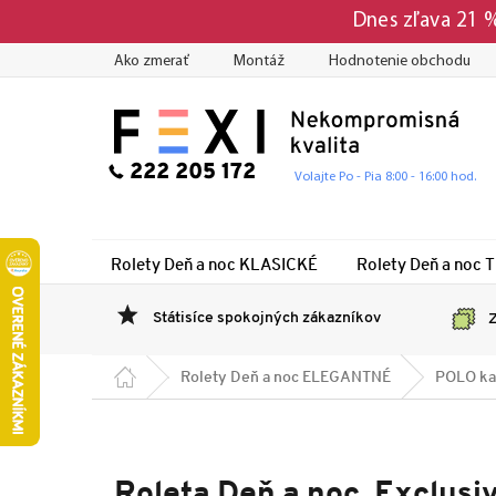
Prejsť
Dnes zľava 21
na
obsah
Ako zmerať
Montáž
Hodnotenie obchodu
222 205 172
Volajte Po - Pia 8:00 - 16:00 hod.
Rolety Deň a noc KLASICKÉ
Rolety Deň a noc 
Státisíce spokojných zákazníkov
Z
Domov
Rolety Deň a noc ELEGANTNÉ
POLO ka
Roleta Deň a noc, Exclus