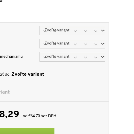
a mechanizmu
Zvoľte variant
iť do:
iant
8,29
od
€64,70
bez DPH