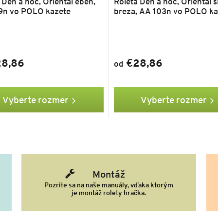
 Deň a noc, Oriental eben,
Roleta Deň a noc, Oriental s
9n vo POLO kazete
breza, AA 103n vo POLO ka
8,86
€28,86
od
Vyberte rozmer
Vyberte rozmer
Montáž
Pozrite sa na naše manuály, vďaka ktorým
je montáž rolety hračka.