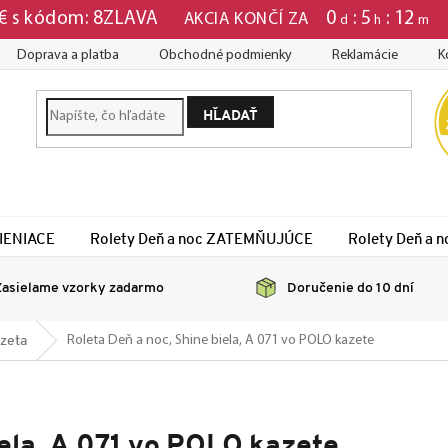
0
5
12
 € s kódom: 8ZLAVA
AKCIA KONČÍ ZA
d
h
m
Doprava a platba
Obchodné podmienky
Reklamácie
K
HĽADAŤ
TIENIACE
Rolety Deň a noc ZATEMŇUJÚCE
Rolety Deň a
asielame vzorky zadarmo
Doručenie do 10 dní
zeta
Roleta Deň a noc, Shine biela, A 071 vo POLO kazete
iela, A 071 vo POLO kazete