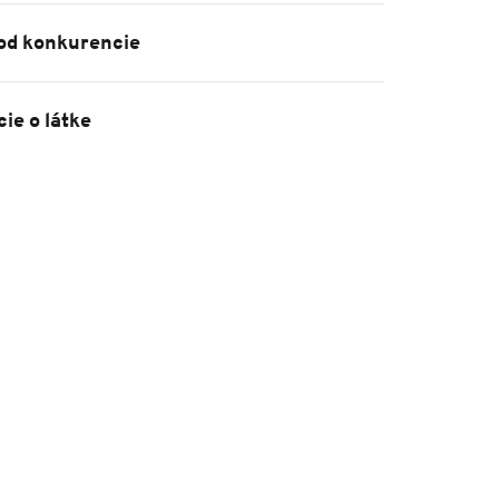
 od konkurencie
ie o látke