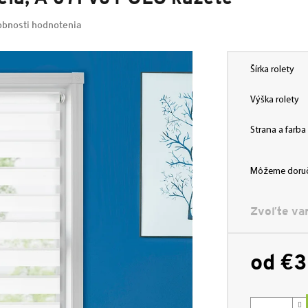
bnosti hodnotenia
Šírka rolety
Výška rolety
Strana a farb
Môžeme doruč
Zvoľte var
od
€3
Jednotková
cena: