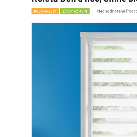
Podro
Neohodnotené
POLO KAZETA
ZĽAVY AŽ 45 %