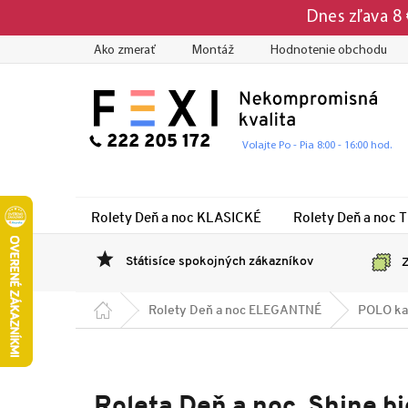
Prejsť
Dnes zľava 8
na
obsah
Ako zmerať
Montáž
Hodnotenie obchodu
222 205 172
Volajte Po - Pia 8:00 - 16:00 hod.
Rolety Deň a noc KLASICKÉ
Rolety Deň a noc 
Státisíce spokojných zákazníkov
Z
Domov
Rolety Deň a noc ELEGANTNÉ
POLO ka
Roleta Deň a noc, Shine b