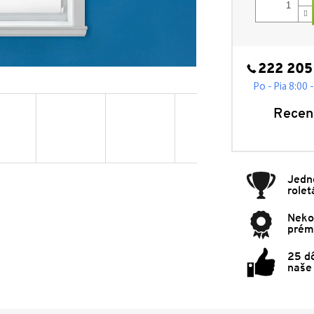
222 205
Po - Pia 8:00 
Recen
Jedn
rolet
Neko
prémi
25 d
naše 