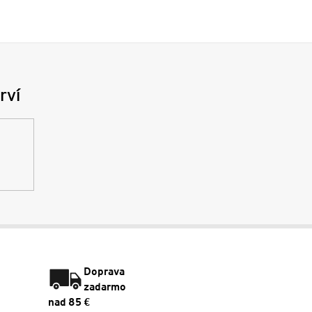
rví
Doprava
zadarmo
nad 85 €