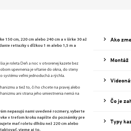
Ako zme
e 150 cm, 220 cm alebo 240 cm a v šírke 30 až
nie retiazky s dĺžkou 1 m alebo 1,5 m a
Montáž
šia je roleta Deň a noc v otvorenej kazete bez
ôsobom upevnenia je vŕtanie do okna, do steny
uto systému veľmi jednoduchá a rýchla.
Videoná
echanizmu a tiež to, či ho chcete na pravej alebo
echanizmu ani strana jeho umiestnenia nemá na
Čo je za
 vám nepasujú nami uvedené rozmery, vyberte
dnávke v treťom kroku napíšte do poznámky pre
Typy kaz
bujete mať roletu dlhšiu než 220 cm alebo
taktovať, vieme aj to.