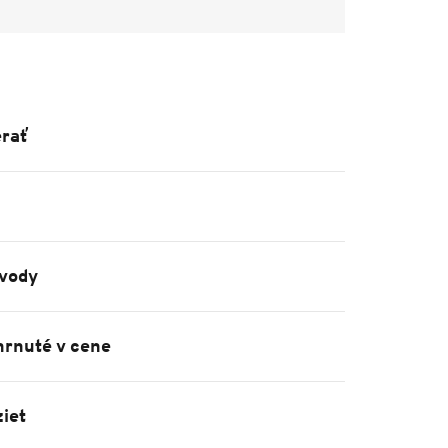
rať
vody
hrnuté v cene
iet