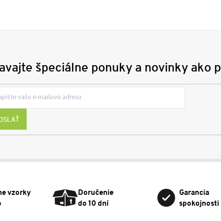
avajte špeciálne ponuky a novinky ako p
OSLAŤ
me vzorky
Doručenie
Garancia
o
do 10 dní
spokojnosti