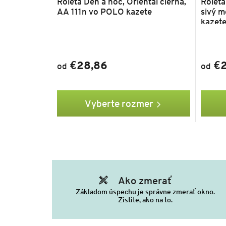
Roleta Deň a noc, Oriental čierna,
Roleta
AA 111n vo POLO kazete
sivý m
kazet
€28,86
€2
od
od
Vyberte rozmer
Ako zmerať
Základom úspechu je správne zmerať okno.
Zistite, ako na to.