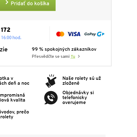
Pridať do košíka
 172
.
- 16:00 hod
zie
99 % spokojných zákazníkov
Přesvědčte se sami
Tu
otka v
Naše rolety sú už
ách deň a noc
zložené
Objednávky si
mpromisná
telefonicky
ová kvalita
overujeme
ôvodov, prečo
rolety