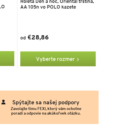
Roleta Deň a noc, Oriental trstina,
LO
AA 105n vo POLO kazete
€28,86
od
Vyberte rozmer
Spýtajte sa našej podpory
Zavolajte tímu FEXI, ktorý vám ochotne
poradí a odpovie na akúkoľvek otázku.