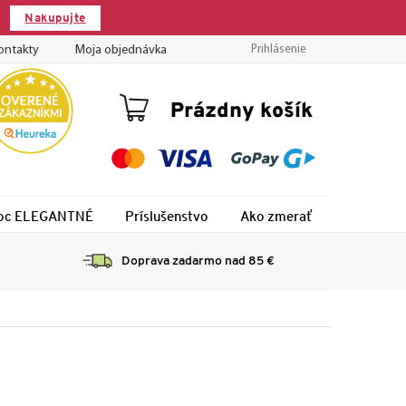
Nakupujte
ontakty
Moja objednávka
Prihlásenie
Nákupný
Prázdny košík
košík
 noc ELEGANTNÉ
Príslušenstvo
Ako zmerať
Montáž
Doprava zadarmo nad 85 €