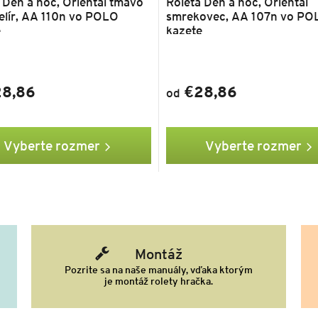
 Deň a noc, Oriental tmavo
Roleta Deň a noc, Oriental
elír, AA 110n vo POLO
smrekovec, AA 107n vo PO
e
kazete
8,86
€28,86
od
Vyberte rozmer
Vyberte rozmer
Montáž
Pozrite sa na naše manuály, vďaka ktorým
je montáž rolety hračka.