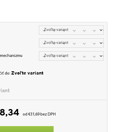
a mechanizmu
Zvoľte variant
iť do:
iant
8,34
od
€31,69
bez DPH