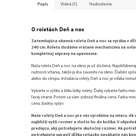
Popis
Videá (1)
Hodnotenie
O roletách Deň a noc
Zatemňujúca okenná roleta Deň a noc sa vyrába v dĺžk
240 cm. Roletu dodáme vrátane mechanizmu na ovláda
kompletnej súpravy na upevnenie.
Naša roleta Deň a noc na okno je už zložená. Najobľúbenej
nutnosti vŕtania, takže ju iba zavesíte na okno. Ďalším sp
alebo do stropu. Inštalácia rolety Deň a noc je vďaka tom
Vyberte si výšku a šírku látky rolety. Ďalej vyberte farbu m
ľavej strane. Potom sa vám zobrazí finálna cena. Farba m
cenu žiadny vplyv.
Naše rolety Deň a noc pre vás vyrobíme na mieru. Ak
najbližší vyšší rozmer a vložte ho do košíka. V obje
predajcu, aký potrebujete skutočný rozmer. Ak potre
potrebujete upraviť dĺžku retiazky, neváhajte nás kon