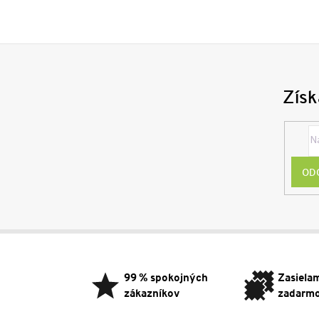
Získ
OD
Z
á
p
99 % spokojných
Zasiela
ä
zákazníkov
zadarm
t