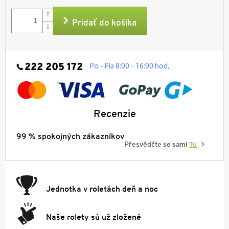
Jednotková
cena:
Pridať do košíka
222 205 172
.
Po - Pia 8:00 - 16:00 hod
Recenzie
99 % spokojných zákazníkov
Přesvědčte se sami
Tu
Jednotka v roletách deň a noc
Naše rolety sú už zložené