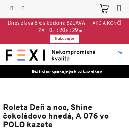
Prejsť
Nákup
na
obsah
košík
Dnes zľava 8 € s kódom: 8ZLAVA
AKCIA KONČÍ
0
20
29
ZA
d
h
m
Nakupujte
Státisíce spokojných zákazníkov
Roleta Deň a noc, Shine
čokoládovo hnedá, A 076 vo
POLO kazete