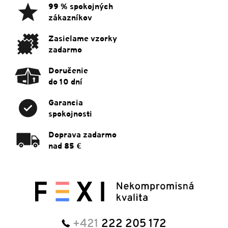
ä
99 % spokojných
t
zákazníkov
i
e
Zasielame vzorky
zadarmo
Doručenie
do 10 dní
Garancia
spokojnosti
Doprava zadarmo
nad 85 €
+421
222 205 172