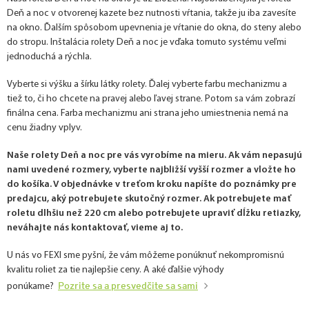
Deň a noc v otvorenej kazete bez nutnosti vŕtania, takže ju iba zavesíte
na okno. Ďalším spôsobom upevnenia je vŕtanie do okna, do steny alebo
do stropu. Inštalácia rolety Deň a noc je vďaka tomuto systému veľmi
jednoduchá a rýchla.
Vyberte si výšku a šírku látky rolety. Ďalej vyberte farbu mechanizmu a
tiež to, či ho chcete na pravej alebo ľavej strane. Potom sa vám zobrazí
finálna cena. Farba mechanizmu ani strana jeho umiestnenia nemá na
cenu žiadny vplyv.
Naše rolety Deň a noc pre vás vyrobíme na mieru. Ak vám nepasujú
nami uvedené rozmery, vyberte najbližší vyšší rozmer a vložte ho
do košíka. V objednávke v treťom kroku napíšte do poznámky pre
predajcu, aký potrebujete skutočný rozmer. Ak potrebujete mať
roletu dlhšiu než 220 cm alebo potrebujete upraviť dĺžku retiazky,
neváhajte nás kontaktovať, vieme aj to.
U nás vo FEXI sme pyšní, že vám môžeme ponúknuť nekompromisnú
kvalitu roliet za tie najlepšie ceny. A aké ďalšie výhody
Pozrite sa a presvedčite sa sami
ponúkame?