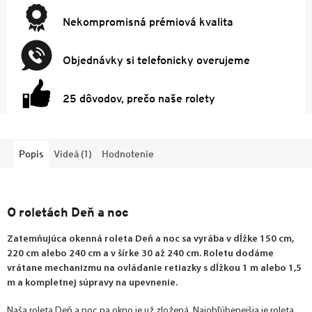
Nekompromisná prémiová kvalita
Objednávky si telefonicky overujeme
25 dôvodov, prečo naše rolety
Popis
Videá (1)
Hodnotenie
O roletách Deň a noc
Zatemňujúca okenná roleta Deň a noc sa vyrába v dĺžke 150 cm,
220 cm alebo 240 cm a v šírke 30 až 240 cm. Roletu dodáme
vrátane mechanizmu na ovládanie retiazky s dĺžkou 1 m alebo 1,5
m a kompletnej súpravy na upevnenie.
Naša roleta Deň a noc na okno je už zložená. Najobľúbenejšia je roleta