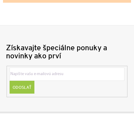
Získavajte špeciálne ponuky a
novinky ako prví
ODOSLAŤ
Z
á
p