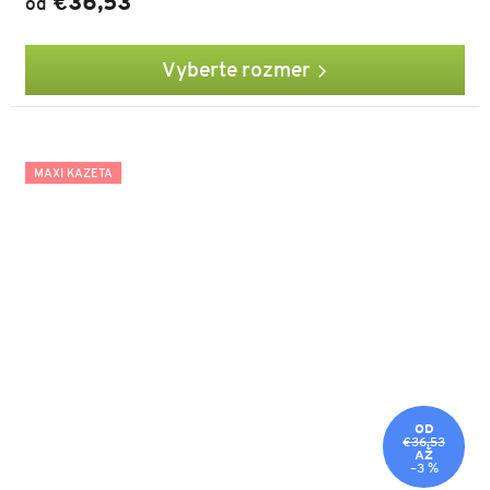
€36,53
od
Vyberte rozmer
MAXI KAZETA
OD
€36,53
AŽ
–3 %