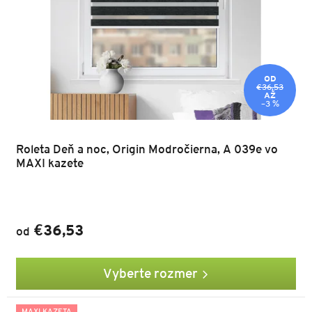
OD
€36,53
AŽ
–3 %
Roleta Deň a noc, Origin Modročierna, A 039e vo
MAXI kazete
€36,53
od
Vyberte rozmer