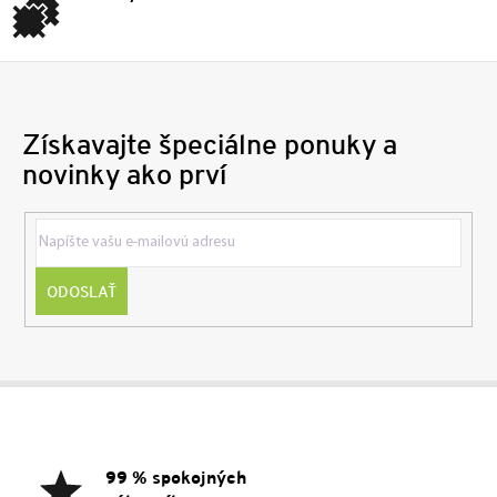
Získavajte špeciálne ponuky a
novinky ako prví
ODOSLAŤ
Z
á
p
ä
99 % spokojných
t