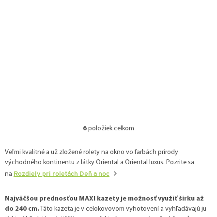
6
položiek celkom
O
v
l
Veľmi kvalitné a už zložené rolety na okno vo farbách prírody
á
východného kontinentu z látky Oriental a Oriental luxus
. Pozrite sa
d
na
Rozdiely pri roletách Deň a noc
a
c
i
Najväčšou prednosťou MAXI kazety je možnosť využiť šírku až
e
do 240 cm.
Táto kazeta je v celokovovom vyhotovení a vyhľadávajú ju
p