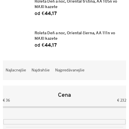
Roleta Deň a noc, Oriental trstina, AA 105n vo
MAXI kazete
od
€44,17
Roleta Deň a noc, Oriental čierna, AA 111n vo
MAXI kazete
od
€44,17
R
a
Najlacnejšie
Najdrahšie
Najpredávanejšie
d
e
n
Cena
i
e
€
36
€
232
p
r
o
d