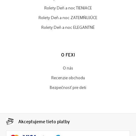
Rolety Deň a noc TIENIACE
Rolety Deň a noc ZATEMŇUJÚCE
Rolety Deň a noc ELEGANTNÉ
O FEXI
O nás
Recenzie obchodu
Bezpečnosť pre deti
Akceptujeme tieto platby