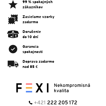
ä
99 % spokojných
t
zákazníkov
i
e
Zasielame vzorky
zadarmo
Doručenie
do 10 dní
Garancia
spokojnosti
Doprava zadarmo
nad 85 €
+421
222 205 172