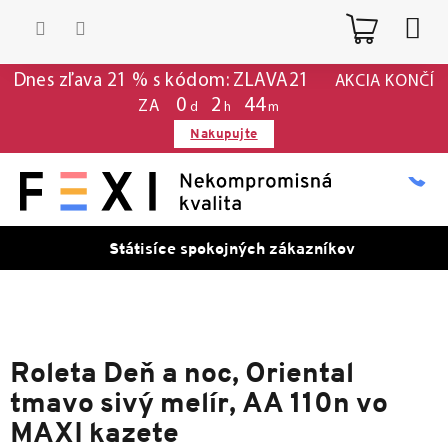
Prejsť
Nákup
na
obsah
košík
Dnes zľava 21 % s kódom: ZLAVA21
AKCIA KONČÍ
0
2
44
ZA
d
h
m
Nakupujte
Státisíce spokojných zákazníkov
Roleta Deň a noc, Oriental
tmavo sivý melír, AA 110n vo
MAXI kazete