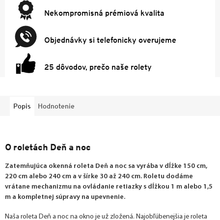
Nekompromisná prémiová kvalita
Objednávky si telefonicky overujeme
25 dôvodov, prečo naše rolety
Popis
Hodnotenie
O roletách Deň a noc
Zatemňujúca okenná roleta Deň a noc sa vyrába v dĺžke 150 cm,
220 cm alebo 240 cm a v šírke 30 až 240 cm. Roletu dodáme
vrátane mechanizmu na ovládanie retiazky s dĺžkou 1 m alebo 1,5
m a kompletnej súpravy na upevnenie.
Naša roleta Deň a noc na okno je už zložená. Najobľúbenejšia je roleta