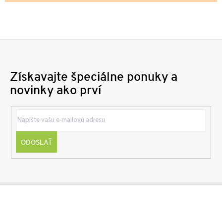
Získavajte špeciálne ponuky a
novinky ako prví
ODOSLAŤ
Z
á
p