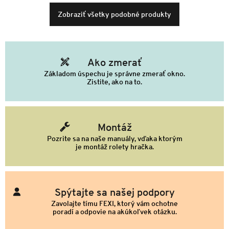
Zobraziť všetky podobné produkty
Ako zmerať
Základom úspechu je správne zmerať okno.
Zistite, ako na to.
Montáž
Pozrite sa na naše manuály, vďaka ktorým
je montáž rolety hračka.
Spýtajte sa našej podpory
Zavolajte tímu FEXI, ktorý vám ochotne
poradí a odpovie na akúkoľvek otázku.