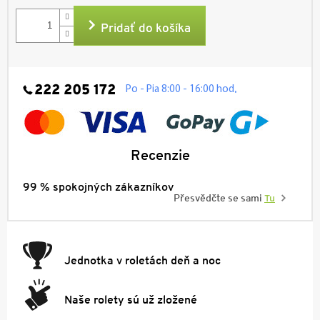
cena:
Pridať do košíka
222 205 172
.
Po - Pia 8:00 - 16:00 hod
Recenzie
99 % spokojných zákazníkov
Přesvědčte se sami
Tu
Jednotka v roletách deň a noc
Naše rolety sú už zložené