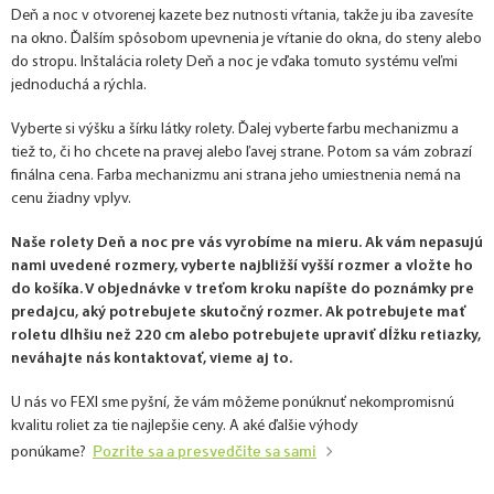
Deň a noc v otvorenej kazete bez nutnosti vŕtania, takže ju iba zavesíte
na okno. Ďalším spôsobom upevnenia je vŕtanie do okna, do steny alebo
do stropu. Inštalácia rolety Deň a noc je vďaka tomuto systému veľmi
jednoduchá a rýchla.
Vyberte si výšku a šírku látky rolety. Ďalej vyberte farbu mechanizmu a
tiež to, či ho chcete na pravej alebo ľavej strane. Potom sa vám zobrazí
finálna cena. Farba mechanizmu ani strana jeho umiestnenia nemá na
cenu žiadny vplyv.
Naše rolety Deň a noc pre vás vyrobíme na mieru. Ak vám nepasujú
nami uvedené rozmery, vyberte najbližší vyšší rozmer a vložte ho
do košíka. V objednávke v treťom kroku napíšte do poznámky pre
predajcu, aký potrebujete skutočný rozmer. Ak potrebujete mať
roletu dlhšiu než 220 cm alebo potrebujete upraviť dĺžku retiazky,
neváhajte nás kontaktovať, vieme aj to.
U nás vo FEXI sme pyšní, že vám môžeme ponúknuť nekompromisnú
kvalitu roliet za tie najlepšie ceny. A aké ďalšie výhody
Pozrite sa a presvedčite sa sami
ponúkame?