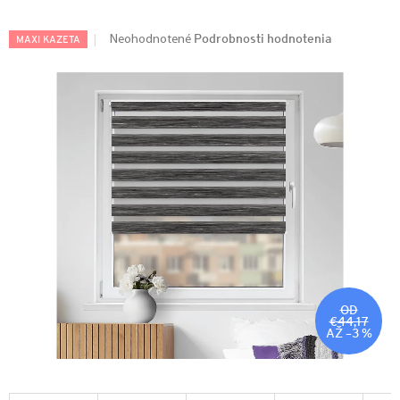
Podrobnosti hodnotenia
Neohodnotené
MAXI KAZETA
OD
€44,17
AŽ –3 %