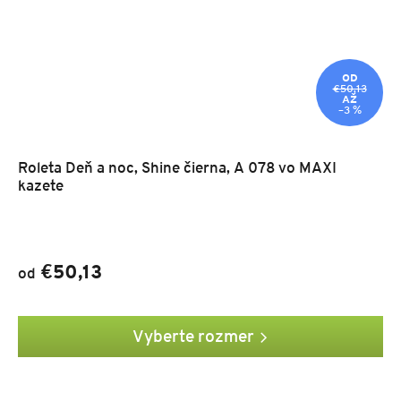
OD
€50,13
AŽ
–3 %
Roleta Deň a noc, Shine čierna, A 078 vo MAXI
kazete
€50,13
od
Vyberte rozmer