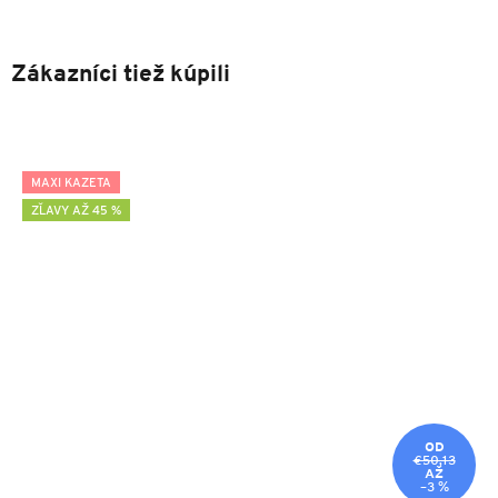
Zákazníci tiež kúpili
MAXI KAZETA
ZĽAVY AŽ 45 %
OD
€50,13
AŽ
–3 %