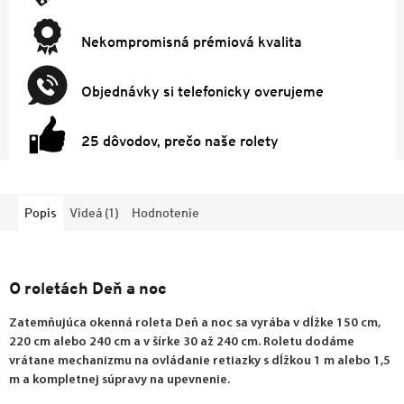
Nekompromisná prémiová kvalita
Objednávky si telefonicky overujeme
25 dôvodov, prečo naše rolety
Popis
Videá (1)
Hodnotenie
O roletách Deň a noc
Zatemňujúca okenná roleta Deň a noc sa vyrába v dĺžke 150 cm,
220 cm alebo 240 cm a v šírke 30 až 240 cm. Roletu dodáme
vrátane mechanizmu na ovládanie retiazky s dĺžkou 1 m alebo 1,5
m a kompletnej súpravy na upevnenie.