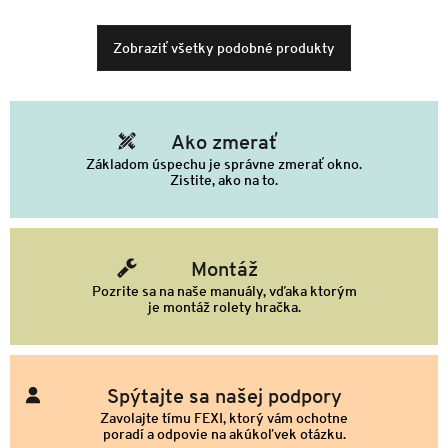
Zobraziť všetky podobné produkty
Ako zmerať
Základom úspechu je správne zmerať okno.
Zistite, ako na to.
Montáž
Pozrite sa na naše manuály, vďaka ktorým
je montáž rolety hračka.
Spýtajte sa našej podpory
Zavolajte tímu FEXI, ktorý vám ochotne
poradí a odpovie na akúkoľvek otázku.