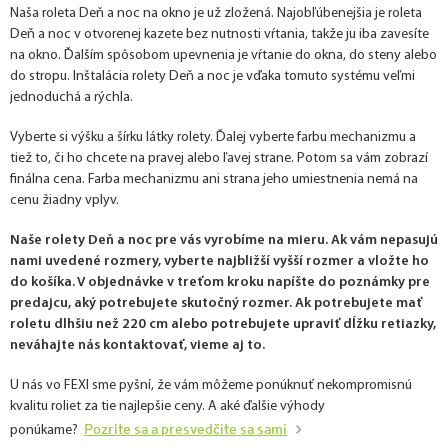
Naša roleta Deň a noc na okno je už zložená. Najobľúbenejšia je roleta
Deň a noc v otvorenej kazete bez nutnosti vŕtania, takže ju iba zavesíte
na okno. Ďalším spôsobom upevnenia je vŕtanie do okna, do steny alebo
do stropu. Inštalácia rolety Deň a noc je vďaka tomuto systému veľmi
jednoduchá a rýchla.
Vyberte si výšku a šírku látky rolety. Ďalej vyberte farbu mechanizmu a
tiež to, či ho chcete na pravej alebo ľavej strane. Potom sa vám zobrazí
finálna cena. Farba mechanizmu ani strana jeho umiestnenia nemá na
cenu žiadny vplyv.
Naše rolety Deň a noc pre vás vyrobíme na mieru. Ak vám nepasujú
nami uvedené rozmery, vyberte najbližší vyšší rozmer a vložte ho
do košíka. V objednávke v treťom kroku napíšte do poznámky pre
predajcu, aký potrebujete skutočný rozmer. Ak potrebujete mať
roletu dlhšiu než 220 cm alebo potrebujete upraviť dĺžku retiazky,
neváhajte nás kontaktovať, vieme aj to.
U nás vo FEXI sme pyšní, že vám môžeme ponúknuť nekompromisnú
kvalitu roliet za tie najlepšie ceny. A aké ďalšie výhody
Pozrite sa a presvedčite sa sami
ponúkame?