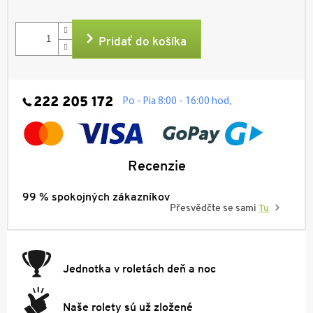
Jednotková
cena:
Pridať do košíka
222 205 172
.
Po - Pia 8:00 - 16:00 hod
Recenzie
99 % spokojných zákazníkov
Přesvědčte se sami
Tu
Jednotka v roletách deň a noc
Naše rolety sú už zložené