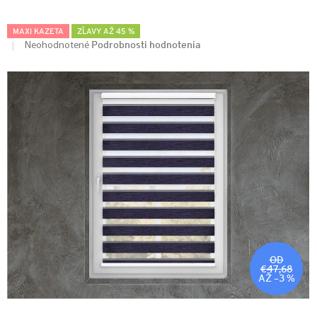
MAXI KAZETA
ZĽAVY AŽ 45 %
Podrobnosti hodnotenia
Neohodnotené
OD
€47,68
AŽ –3 %