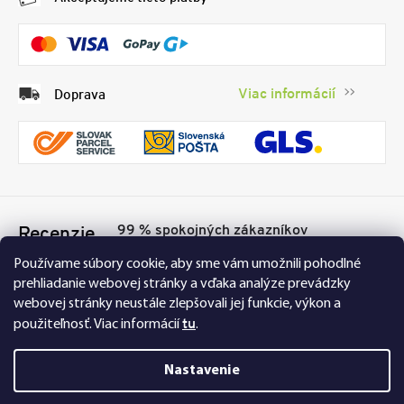
Viac informácií
Doprava
99 % spokojných zákazníkov
Recenzie
Přesvědčte se sami
Tu
Používame súbory cookie, aby sme vám umožnili pohodlné
prehliadanie webovej stránky a vďaka analýze prevádzky
webovej stránky neustále zlepšovali jej funkcie, výkon a
tu
použiteľnosť.
Viac informácií
.
Nastavenie