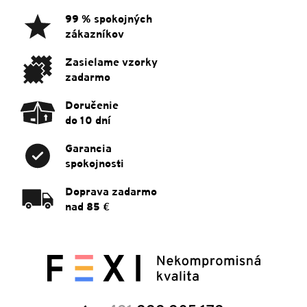
ä
99 % spokojných
t
zákazníkov
i
e
Zasielame vzorky
zadarmo
Doručenie
do 10 dní
Garancia
spokojnosti
Doprava zadarmo
nad 85 €