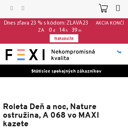
Prejsť
Nákup
na
obsah
košík
Dnes zľava 23 % s kódom: ZLAVA23
AKCIA KONČÍ
0
:
14
:
39
ZA
d
h
m
Nakupujte
Státisíce spokojných zákazníkov
Roleta Deň a noc, Nature
ostružina, A 068 vo MAXI
kazete