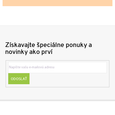
Získavajte špeciálne ponuky a
novinky ako prví
ODOSLAŤ
Z
á
p