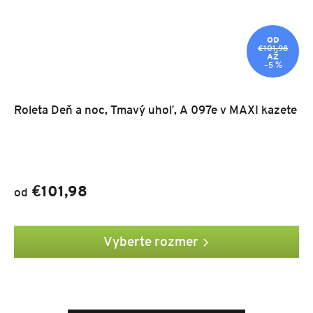
OD
€101,98
AŽ
–5 %
Roleta Deň a noc, Tmavý uhoľ, A 097e v MAXI kazete
€101,98
od
Vyberte rozmer