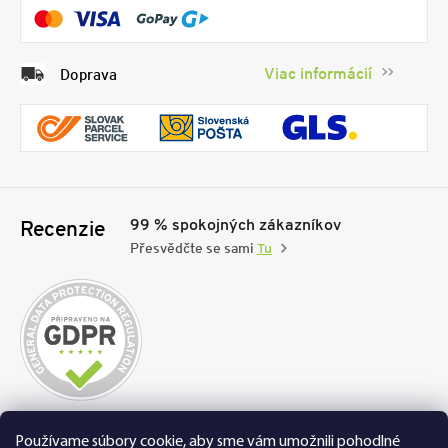
Viac informácií
Doprava
99 % spokojných zákazníkov
Recenzie
Přesvědčte se sami
Tu
Nakupujte na FEXI bezpečne a bez obáv. Vďaka
Používame súbory cookie, aby sme vám umožnili pohodlné