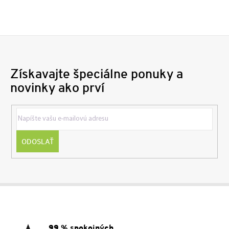
Získavajte špeciálne ponuky a
novinky ako prví
ODOSLAŤ
Z
á
p
ä
99 % spokojných