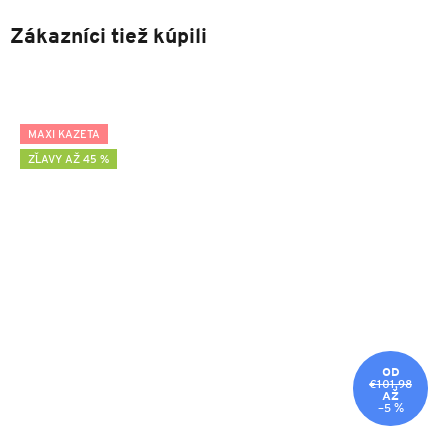
Zákazníci tiež kúpili
MAXI KAZETA
ZĽAVY AŽ 45 %
OD
€101,98
AŽ
–5 %