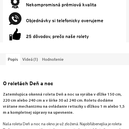
Nekompromisná prémiová kvalita
Objednávky si telefonicky overujeme
25 dôvodov, prečo naše rolety
Popis
Videá (1)
Hodnotenie
O roletách Deň a noc
Zatemňujúca okenná roleta Deň a noc sa vyrába v dĺžke 150 cm,
220 cm alebo 240 cm a v šírke 30 až 240 cm. Roletu dodáme
vrátane mechanizmu na ovládanie retiazky s dĺžkou 1 m alebo 1,5
m a kompletnej súpravy na upevnenie.
Naša roleta Deň a noc na okno je už zložená. Najobľúbenejšia je roleta