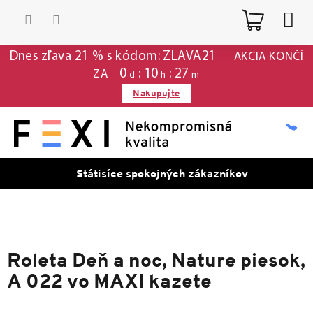
Prejsť
Nákup
na
obsah
košík
Dnes zľava 21 % s kódom: ZLAVA21
AKCIA KONČÍ
0
10
27
ZA
d
h
m
Nakupujte
Státisíce spokojných zákazníkov
Roleta Deň a noc, Nature piesok,
A 022 vo MAXI kazete