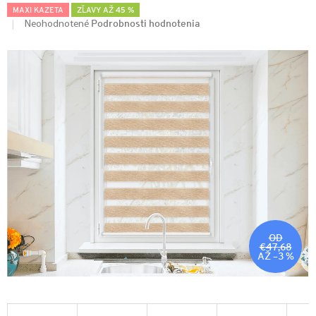
MAXI KAZETA
ZĽAVY AŽ 45 %
Podrobnosti hodnotenia
Neohodnotené
OD
€47,68
AŽ –3 %