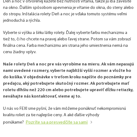
Deň a noc v otvorenej kazete bez nutnosti vŕtania, takže ju iba zavesíte
na okno. Ďalším spôsobom upevnenia je vŕtanie do okna, do steny alebo
do stropu. Inštalácia rolety Deň a noc je vďaka tomuto systému veľmi
jednoduchá a rýchla.
Vyberte si výšku a šírku látky rolety. Ďalej vyberte farbu mechanizmu a
tiež to, či ho chcete na pravej alebo ľavej strane. Potom sa vám zobrazí
finálna cena. Farba mechanizmu ani strana jeho umiestnenia nemá na
cenu žiadny vplyv.
Naše rolety Deň a noc pre vás vyrobíme na mieru. Ak vám nepasujú
nami uvedené rozmery, vyberte najbližší vyšší rozmer a vložte ho
do košíka. V objednávke v treťom kroku napíšte do poznámky pre
predajcu, aký potrebujete skutočný rozmer. Ak potrebujete mať
roletu dlhšiu než 220 cm alebo potrebujete upraviť dĺžku retiazky,
neváhajte nás kontaktovať, vieme aj to.
U nás vo FEXI sme pyšní, že vám môžeme ponúknuť nekompromisnú
kvalitu roliet za tie najlepšie ceny. A aké ďalšie výhody
Pozrite sa a presvedčite sa sami
ponúkame?