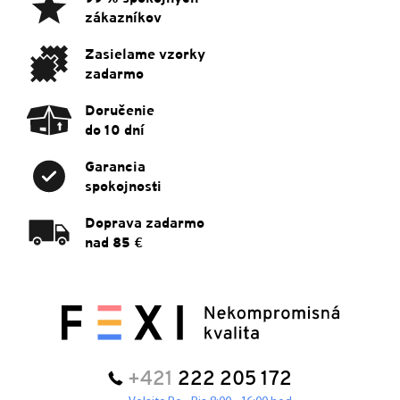
t
zákazníkov
i
e
Zasielame vzorky
zadarmo
Doručenie
do 10 dní
Garancia
spokojnosti
Doprava zadarmo
nad 85 €
+421
222 205 172