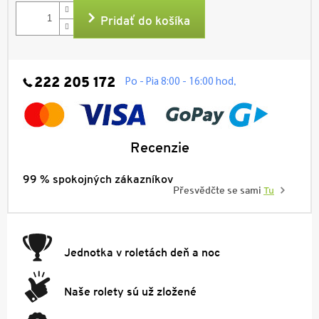
cena:
Pridať do košíka
222 205 172
.
Po - Pia 8:00 - 16:00 hod
Recenzie
99 % spokojných zákazníkov
Přesvědčte se sami
Tu
Jednotka v roletách deň a noc
Naše rolety sú už zložené