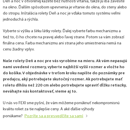
Deň a noc v otvorenej kazete bez nutnosti vŕtania, takže ju iba zavesíte
na okno. Ďalším spôsobom upevnenia je vŕtanie do okna, do steny alebo
do stropu. Inštalácia rolety Deň a noc je vďaka tomuto systému veľmi
jednoduchá a rýchla.
Vyberte si výšku a šírku látky rolety. Ďalej vyberte farbu mechanizmu a
tiež to, či ho chcete na pravej alebo ľavej strane. Potom sa vám zobrazí
finálna cena. Farba mechanizmu ani strana jeho umiestnenia nemá na
cenu žiadny vplyv.
Naše rolety Deň a noc pre vás vyrobíme na mieru. Ak vám nepasujú
nami uvedené rozmery, vyberte najbližší vyšší rozmer a vložte ho
do košíka. V objednávke v treťom kroku napíšte do poznámky pre
predajcu, aký potrebujete skutočný rozmer. Ak potrebujete mať
roletu dlhšiu než 220 cm alebo potrebujete upraviť dĺžku retiazky,
neváhajte nás kontaktovať, vieme aj to.
U nás vo FEXI sme pyšní, že vám môžeme ponúknuť nekompromisnú
kvalitu roliet za tie najlepšie ceny. A aké ďalšie výhody
Pozrite sa a presvedčite sa sami
ponúkame?