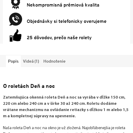
Nekompromisná prémiová kvalita
Objednávky si telefonicky overujeme
25 dôvodov, prečo naše rolety
Popis
Videá (1)
Hodnotenie
O roletách Deň a noc
Zatemňujúca okenná roleta Deň a noc sa vyrába v dĺžke 150 cm,
220 cm alebo 240 cm a v šírke 30 až 240 cm. Roletu dodáme
vrátane mechanizmu na ovládanie retiazky s dĺžkou 1 m alebo 1,5
m a kompletnej súpravy na upevnenie.
Naša roleta Deň a noc na okno je už zložená. Najobľúbenejšia je roleta