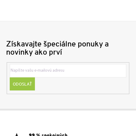
Získavajte špeciálne ponuky a
novinky ako prví
ODOSLAŤ
Z
á
p
ä
99 % spokojných