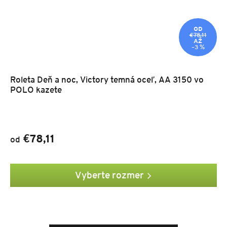
OD
€78,11
AŽ
–3 %
Roleta Deň a noc, Victory temná oceľ, AA 3150 vo
POLO kazete
€78,11
od
Vyberte rozmer