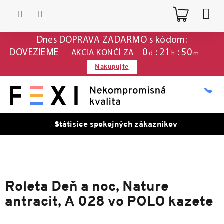
Prejsť
Nákup
na
obsah
košík
Dnes DOPRAVA ZADARMO s kódom:
0
:
21
:
50
DOVEZIEME
AKCIA KONČÍ ZA
d
h
m
Nakupujte
Státisíce spokojných zákazníkov
Roleta Deň a noc, Nature
antracit, A 028 vo POLO kazete