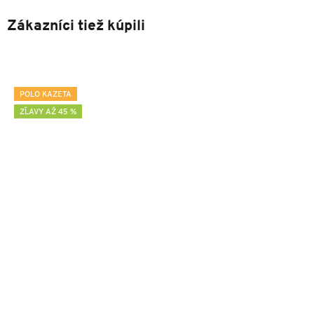
Zákazníci tiež kúpili
POLO KAZETA
ZĽAVY AŽ 45 %