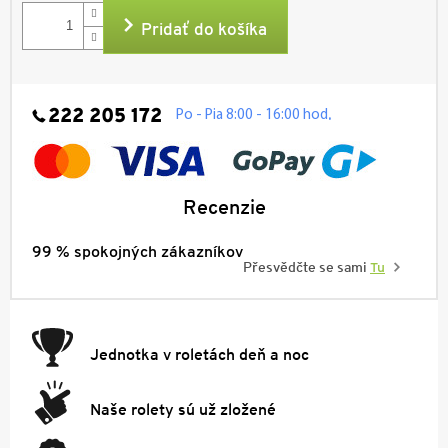
cena:
Pridať do košíka
222 205 172
.
Po - Pia 8:00 - 16:00 hod
Recenzie
99 % spokojných zákazníkov
Přesvědčte se sami
Tu
Jednotka v roletách deň a noc
Naše rolety sú už zložené