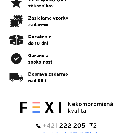
t
zákazníkov
i
e
Zasielame vzorky
zadarmo
Doručenie
do 10 dní
Garancia
spokojnosti
Doprava zadarmo
nad 85 €
+421
222 205 172