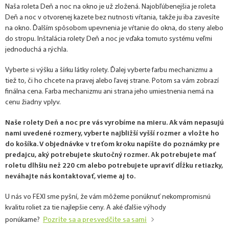
Naša roleta Deň a noc na okno je už zložená. Najobľúbenejšia je roleta
Deň a noc v otvorenej kazete bez nutnosti vŕtania, takže ju iba zavesíte
na okno. Ďalším spôsobom upevnenia je vŕtanie do okna, do steny alebo
do stropu. Inštalácia rolety Deň a noc je vďaka tomuto systému veľmi
jednoduchá a rýchla.
Vyberte si výšku a šírku látky rolety. Ďalej vyberte farbu mechanizmu a
tiež to, či ho chcete na pravej alebo ľavej strane. Potom sa vám zobrazí
finálna cena. Farba mechanizmu ani strana jeho umiestnenia nemá na
cenu žiadny vplyv.
Naše rolety Deň a noc pre vás vyrobíme na mieru. Ak vám nepasujú
nami uvedené rozmery, vyberte najbližší vyšší rozmer a vložte ho
do košíka. V objednávke v treťom kroku napíšte do poznámky pre
predajcu, aký potrebujete skutočný rozmer. Ak potrebujete mať
roletu dlhšiu než 220 cm alebo potrebujete upraviť dĺžku retiazky,
neváhajte nás kontaktovať, vieme aj to.
U nás vo FEXI sme pyšní, že vám môžeme ponúknuť nekompromisnú
kvalitu roliet za tie najlepšie ceny. A aké ďalšie výhody
Pozrite sa a presvedčite sa sami
ponúkame?