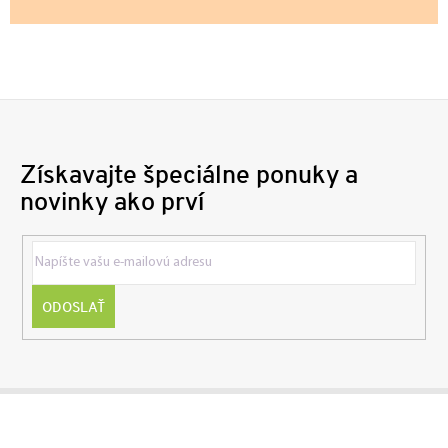
Získavajte špeciálne ponuky a
novinky ako prví
ODOSLAŤ
Z
á
p