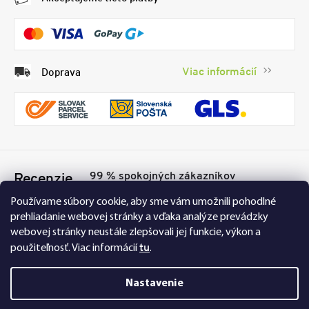
Viac informácií
Doprava
99 % spokojných zákazníkov
Recenzie
Přesvědčte se sami
Tu
Používame súbory cookie, aby sme vám umožnili pohodlné
prehliadanie webovej stránky a vďaka analýze prevádzky
webovej stránky neustále zlepšovali jej funkcie, výkon a
tu
použiteľnosť.
Viac informácií
.
Nastavenie