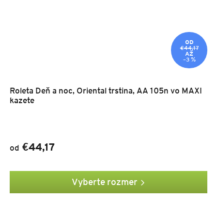
OD
€44,17
AŽ
–3 %
Roleta Deň a noc, Oriental trstina, AA 105n vo MAXI
kazete
€44,17
od
Vyberte rozmer