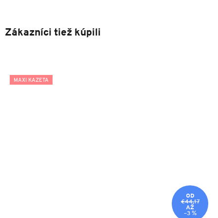
Zákazníci tiež kúpili
MAXI KAZETA
OD
€44,17
AŽ
–3 %