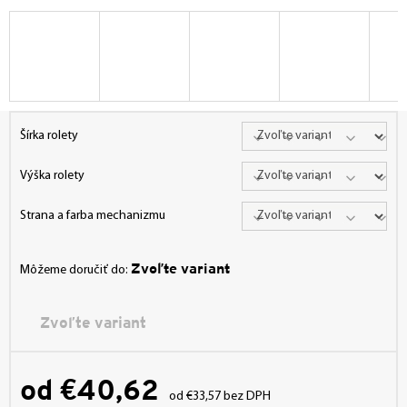
Šírka rolety
Výška rolety
Strana a farba mechanizmu
Zvoľte variant
Môžeme doručiť do:
Zvoľte variant
od
€40,62
od
€33,57
bez DPH