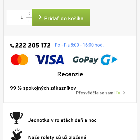
Jednotková
cena:
Pridať do košíka
222 205 172
.
Po - Pia 8:00 - 16:00 hod
Recenzie
99 % spokojných zákazníkov
Přesvědčte se sami
Tu
Jednotka v roletách deň a noc
Naše rolety sú už zložené