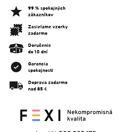
ä
99 % spokojných
t
zákazníkov
i
e
Zasielame vzorky
zadarmo
Doručenie
do 10 dní
Garancia
spokojnosti
Doprava zadarmo
nad 85 €