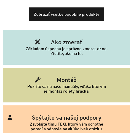
Zobraziť všetky podobné produkty
Ako zmerať
Základom úspechu je správne zmerať okno.
Zistite, ako na to.
Montáž
Pozrite sa na naše manuály, vďaka ktorým
je montáž rolety hračka.
Spýtajte sa našej podpory
Zavolajte tímu FEXI, ktorý vám ochotne
poradí a odpovie na akúkoľvek otázku.