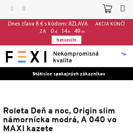
Prejsť
Nákup
na
obsah
košík
Dnes zľava 8 € s kódom: 8ZLAVA
AKCIA KONČÍ
0
14
49
ZA
d
h
m
Nakupujte
Státisíce spokojných zákazníkov
Roleta Deň a noc, Origin slim
námornícka modrá, A 040 vo
MAXI kazete