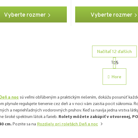
Vyberte rozmer
Vyberte rozmer
Načítať 12 ďalších
S
5
1
t
O
v
r
Hore
l
á
á
n
d
k
a
Deň a noc
sú veľmi obľúbeným a praktickým riešením, dokážu posunúť každé 
o
c
 plynule regulujete tienenie cez deň a v noci vám zaistia pocit súkromia. Ro
v
i
ných a nepriehľadných vodorovných pruhov. Keď sa navíja jedna vrstva látky, 
e
a
 široké spektrum látok a farieb.
Rolety môžete zakúpiť v otvorenej, POL
p
n
40 cm.
Pozrite sa na
Rozdiely pri roletách Deň a noc
r
i
v
e
k