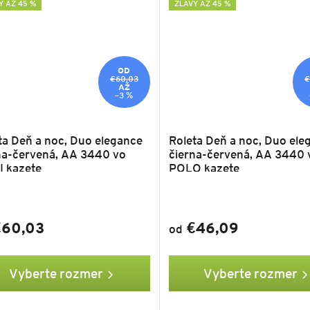
Y AŽ 45 %
ZĽAVY AŽ 45 %
OD
€60,03
€
AŽ
–3 %
ta Deň a noc, Duo elegance
Roleta Deň a noc, Duo ele
na-červená, AA 3440 vo
čierna-červená, AA 3440 
 kazete
POLO kazete
60,03
€46,09
od
Vyberte rozmer
Vyberte rozmer