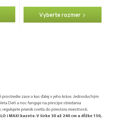
Vyberte rozmer
prostredie zase o kus ďalej v jeho kráse. Jednoduchým
leta Deň a noc funguje na princípe striedania
regulujete prienik svetla do priestoru miestnosti.
O i MAXI kazete. V šírke 30 až 240 cm a dĺžke 150,