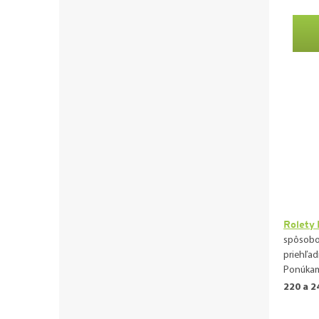
Rolety 
spôsobom
priehľad
Ponúkame
220 a 2