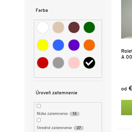
i
p
s
r
Farba
p
o
r
d
o
u
d
k
u
t
k
o
Role
t
v
A 0
o
v
€
od
Úroveň zatemnenie
Nízke zatemnenie
15
Stredné zatemnenie
27