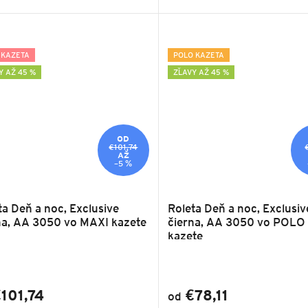
 KAZETA
POLO KAZETA
Y AŽ 45 %
ZĽAVY AŽ 45 %
OD
€101,74
AŽ
–5 %
ta Deň a noc, Exclusive
Roleta Deň a noc, Exclusiv
na, AA 3050 vo MAXI kazete
čierna, AA 3050 vo POLO
kazete
101,74
€78,11
od