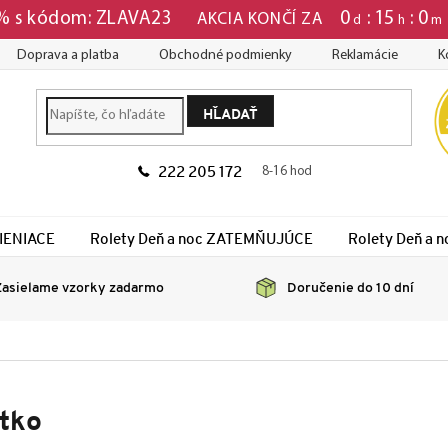
0
15
0
 % s kódom: ZLAVA23
AKCIA KONČÍ ZA
d
h
m
Doprava a platba
Obchodné podmienky
Reklamácie
K
HĽADAŤ
222 205 172
8-16 hod
TIENIACE
Rolety Deň a noc ZATEMŇUJÚCE
Rolety Deň a
asielame vzorky zadarmo
Doručenie do 10 dní
tko