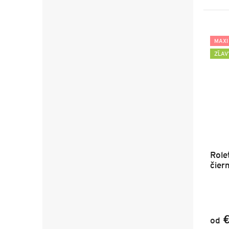
MAXI
ZĽAV
Role
čier
€
od