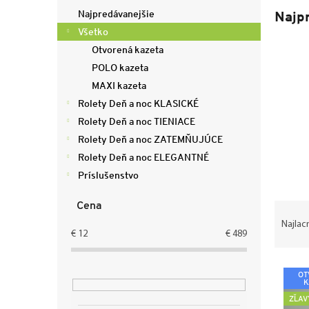
ý
Najpredávanejšie
Najp
p
Všetko
a
Otvorená kazeta
n
e
POLO kazeta
l
MAXI kazeta
Rolety Deň a noc KLASICKÉ
Rolety Deň a noc TIENIACE
Rolety Deň a noc ZATEMŇUJÚCE
Rolety Deň a noc ELEGANTNÉ
Príslušenstvo
R
Cena
a
Najlac
d
€
12
€
489
e
V
n
OT
ý
i
K
p
e
ZĽAV