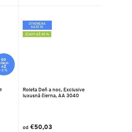
OTVORENÁ
KAZETA
ZĽAVY AŽ 45 %
OD
€78,11
AŽ
–3 %
e
Roleta Deň a noc, Exclusive
luxusná čierna, AA 3040
€50,03
od