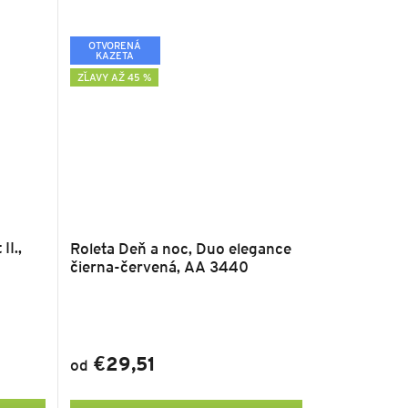
OTVORENÁ
KAZETA
ZĽAVY AŽ 45 %
II.,
Roleta Deň a noc, Duo elegance
čierna-červená, AA 3440
€29,51
od