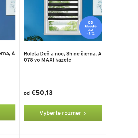
OD
€50,13
AŽ
–3 %
erna, A
Roleta Deň a noc, Shine čierna, A
078 vo MAXI kazete
€50,13
od
Vyberte rozmer