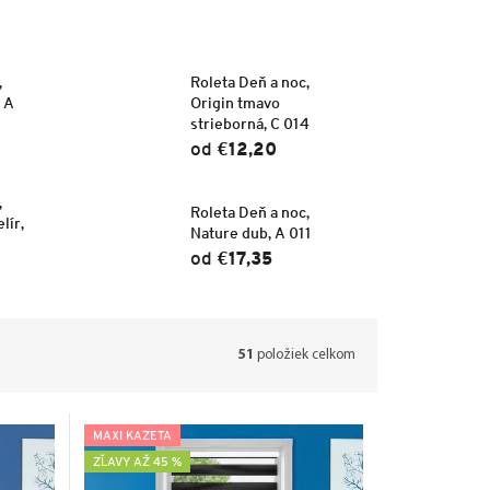
,
Roleta Deň a noc,
, A
Origin tmavo
strieborná, C 014
od
€12,20
,
Roleta Deň a noc,
lír,
Nature dub, A 011
od
€17,35
51
položiek celkom
MAXI KAZETA
ZĽAVY AŽ 45 %