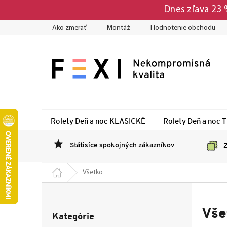
Prejsť
Dnes zľava 23
na
obsah
Ako zmerať
Montáž
Hodnotenie obchodu
Rolety Deň a noc KLASICKÉ
Rolety Deň a noc 
Státisíce spokojných zákazníkov
Z
Domov
Všetko
B
o
Preskočiť
č
Vše
Kategórie
kategórie
n