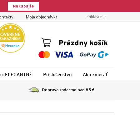
Nakupujte
ontakty
Moja objednávka
Prihlásenie
Nákupný
Prázdny košík
košík
 noc ELEGANTNÉ
Príslušenstvo
Ako zmerať
Montáž
Doprava zadarmo nad 85 €