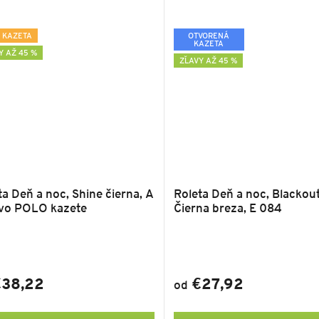
 KAZETA
OTVORENÁ
KAZETA
Y AŽ 45 %
ZĽAVY AŽ 45 %
ta Deň a noc, Shine čierna, A
Roleta Deň a noc, Blackout 
vo POLO kazete
Čierna breza, E 084
38,22
€27,92
od