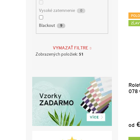
Vysoké zatemnenie
0
POLO
ZĽAV
Blackout
9
VYMAZAŤ FILTRE
Zobrazených položiek:
51
Role
078 
€
od