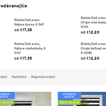
redávanejšie
Roleta Deň a noc
Roleta Deň a noc,
Origin sivá skala
Nature breza, A 067
021b
od
€17,35
od
€12,20
Roleta Deň a noc,
Roleta Deň a noc
Nature snehobiela, A
Origin béžový me
020
A 008b
od
€17,35
od
€12,20
nejšie
Najdrahšie
Najpredávanejšie
VORENÁ
OTVORENÁ
AZETA
KAZETA
Y AŽ 45 %
ZĽAVY AŽ 45 %