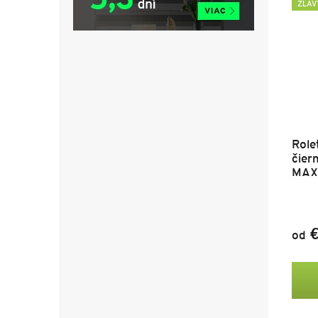
ZĽAV
Role
čier
MAXI
€
od