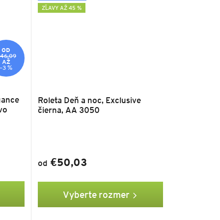
ZĽAVY AŽ 45 %
OD
46,09
AŽ
–3 %
gance
Roleta Deň a noc, Exclusive
vo
čierna, AA 3050
€50,03
od
Vyberte rozmer